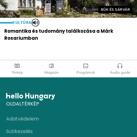
Helyszín címkék:
BÜK ÉS SÁRVÁR
KULTÚRA
Romantika és tudomány találkozása a Márk
Rosariumban
Térkép
Magazin
Programok
Audio guide
OLDALTÉRKÉP
Adatvédelem
Sütikezelés