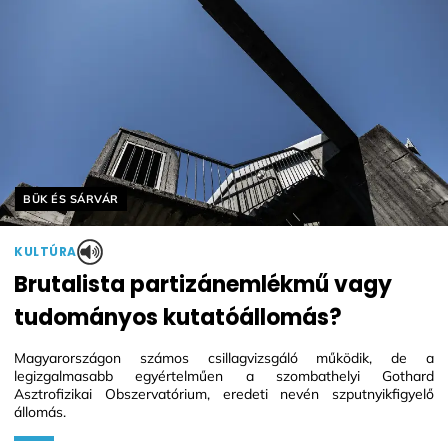
Helyszín címkék:
BÜK ÉS SÁRVÁR
KULTÚRA
Brutalista partizánemlékmű vagy
tudományos kutatóállomás?
Magyarországon számos csillagvizsgáló működik, de a
legizgalmasabb egyértelműen a szombathelyi Gothard
Asztrofizikai Obszervatórium, eredeti nevén szputnyikfigyelő
állomás.