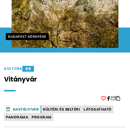
Helyszín címkék:
BUDAPEST KÖRNYÉKE
KULTÚRA
€€
Vitányvár
Facebook
KASTÉLY/VÁR
KÜLTÉRI ÉS BELTÉRI
LÁTOGATHATÓ
PANORÁMA
PROGRAM