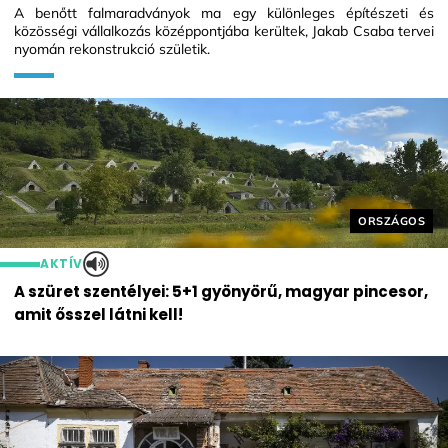
A benőtt falmaradványok ma egy különleges építészeti és
közösségi vállalkozás középpontjába kerültek, Jakab Csaba tervei
nyomán rekonstrukció születik.
Helyszín cím
ORSZÁGOS
AKTÍV
A szüret szentélyei: 5+1 gyönyörű, magyar pincesor,
amit ősszel látni kell!