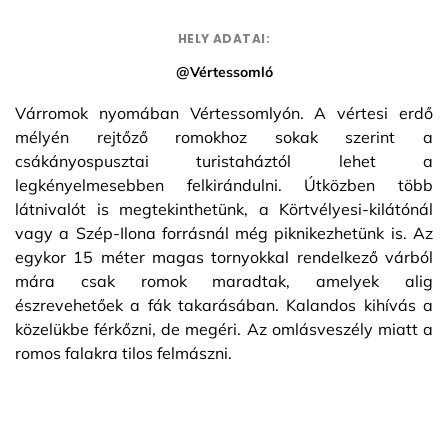
HELY ADATAI:
@Vértessomló
Várromok nyomában Vértessomlyón. A vértesi erdő
mélyén rejtőző romokhoz sokak szerint a
csákányospusztai turistaháztól lehet a
legkényelmesebben felkirándulni. Útközben több
látnivalót is megtekinthetünk, a Körtvélyesi-kilátónál
vagy a Szép-Ilona forrásnál még piknikezhetünk is. Az
egykor 15 méter magas tornyokkal rendelkező várból
mára csak romok maradtak, amelyek alig
észrevehetőek a fák takarásában. Kalandos kihívás a
közelükbe férkőzni, de megéri. Az omlásveszély miatt a
romos falakra tilos felmászni.