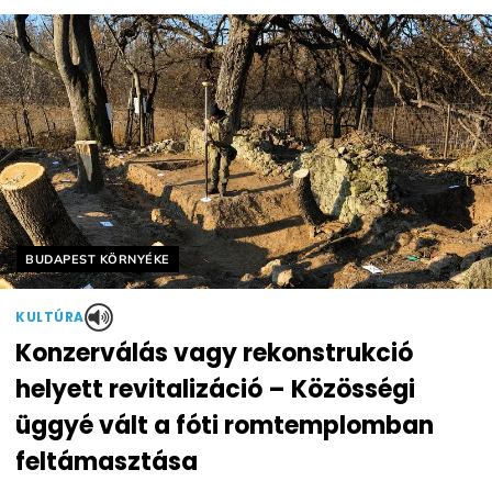
Helyszín címkék:
BUDAPEST KÖRNYÉKE
KULTÚRA
Konzerválás vagy rekonstrukció
helyett revitalizáció – Közösségi
üggyé vált a fóti romtemplomban
feltámasztása