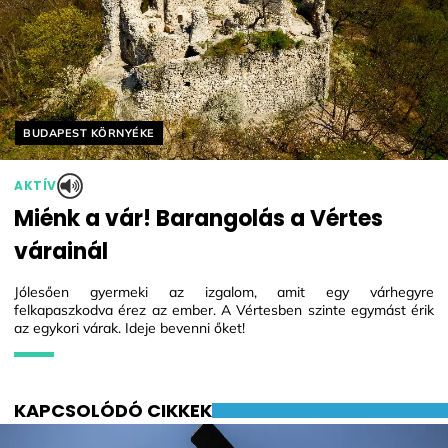
Helyszín címkék:
BUDAPEST KÖRNYÉKE
AKTÍV
Miénk a vár! Barangolás a Vértes
várainál
Jólesően gyermeki az izgalom, amit egy várhegyre
felkapaszkodva érez az ember. A Vértesben szinte egymást érik
az egykori várak. Ideje bevenni őket!
KAPCSOLÓDÓ CIKKEK