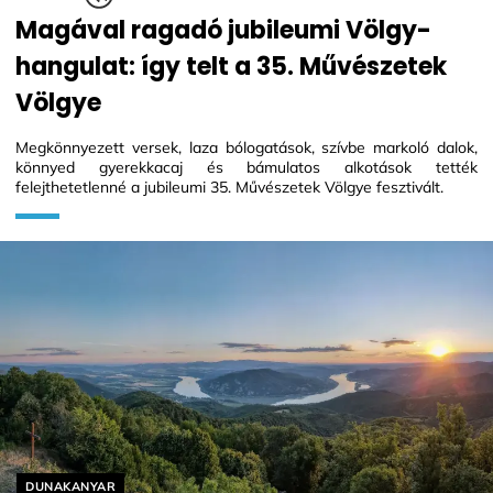
Magával ragadó jubileumi Völgy-
hangulat: így telt a 35. Művészetek
Völgye
Megkönnyezett versek, laza bólogatások, szívbe markoló dalok,
könnyed gyerekkacaj és bámulatos alkotások tették
felejthetetlenné a jubileumi 35. Művészetek Völgye fesztivált.
Helyszín címkék:
DUNAKANYAR