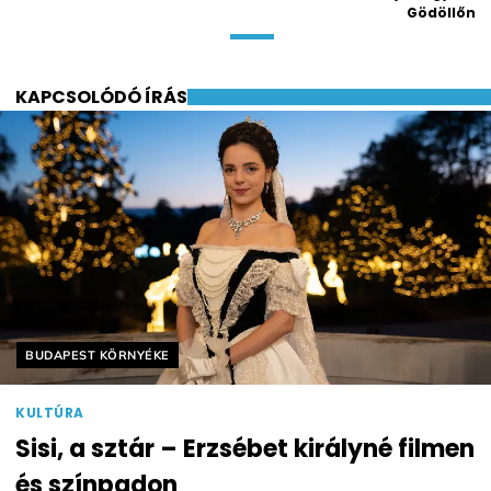
Gödöllőn
KAPCSOLÓDÓ ÍRÁS
Helyszín címkék:
BUDAPEST KÖRNYÉKE
KULTÚRA
Sisi, a sztár – Erzsébet királyné filmen
és színpadon