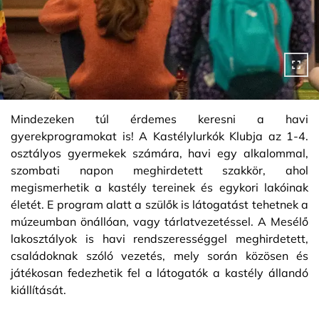
Mindezeken túl érdemes keresni a havi
gyerekprogramokat is! A Kastélylurkók Klubja az 1-4.
osztályos gyermekek számára, havi egy alkalommal,
szombati napon meghirdetett szakkör, ahol
megismerhetik a kastély tereinek és egykori lakóinak
életét. E program alatt a szülők is látogatást tehetnek a
múzeumban önállóan, vagy tárlatvezetéssel. A Mesélő
lakosztályok is havi rendszerességgel meghirdetett,
családoknak szóló vezetés, mely során közösen és
játékosan fedezhetik fel a látogatók a kastély állandó
kiállítását.