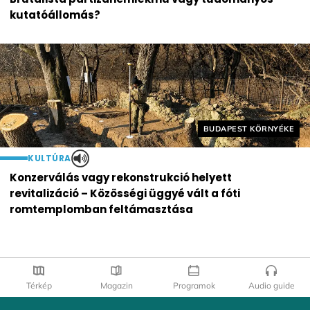
kutatóállomás?
Helyszín címkék:
BUDAPEST KÖRNYÉKE
KULTÚRA
Konzerválás vagy rekonstrukció helyett
revitalizáció – Közösségi üggyé vált a fóti
romtemplomban feltámasztása
Térkép
Magazin
Programok
Audio guide