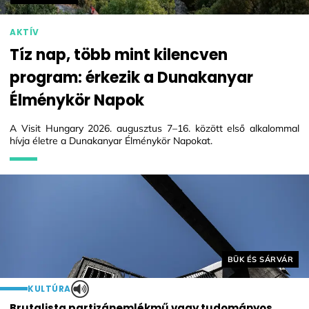
AKTÍV
Tíz nap, több mint kilencven
program: érkezik a Dunakanyar
Élménykör Napok
A Visit Hungary 2026. augusztus 7–16. között első alkalommal
hívja életre a Dunakanyar Élménykör Napokat.
Helyszín címkék:
BÜK ÉS SÁRVÁR
KULTÚRA
Brutalista partizánemlékmű vagy tudományos