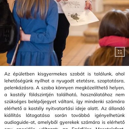
Az épületben kisgyermekes szobát is találunk, ahol
lehetőségünk nyílhat a nyugodt etetésre, szoptatásra,
pelenkázásra. A szoba könnyen megközelíthető helyen,
a kastély földszintjén található, használatához nem
szükséges belépőjegyet váltani, így mindenki számára
elérhető a kastély nyitvatartási ideje alatt. Az állandó
kiállítás látogatása során továbbá igényelhetünk
audioguide-ot, amelyből gyerekek számára is elérhető
egy speciális változat: az Egérfüles Mesetelefont,