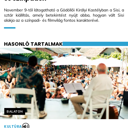
November 9-től látogatható a Gödöllői Királyi Kastélyban a Sisi, a
sztár kiállítás, amely betekintést nyújt abba, hogyan vált Sisi
alakja az a színpadi- és filmvilág fontos karakterévé.
HASONLÓ TARTALMAK
Helyszín címkék:
BALATON
KULTÚRA