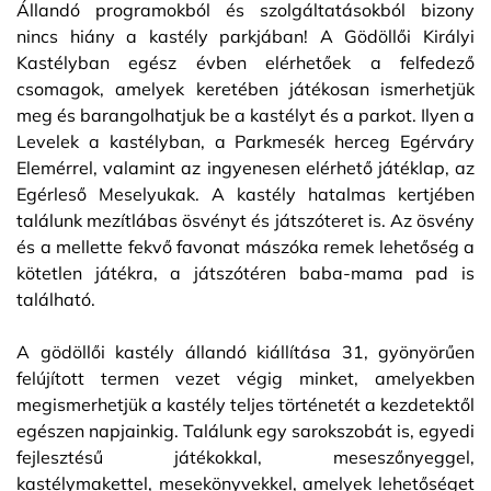
Állandó programokból és szolgáltatásokból bizony
nincs hiány a kastély parkjában! A Gödöllői Királyi
Kastélyban egész évben elérhetőek a felfedező
csomagok, amelyek keretében játékosan ismerhetjük
meg és barangolhatjuk be a kastélyt és a parkot. Ilyen a
Levelek a kastélyban, a Parkmesék herceg Egérváry
Elemérrel, valamint az ingyenesen elérhető játéklap, az
Egérleső Meselyukak. A kastély hatalmas kertjében
találunk mezítlábas ösvényt és játszóteret is. Az ösvény
és a mellette fekvő favonat mászóka remek lehetőség a
kötetlen játékra, a játszótéren baba-mama pad is
található.
A gödöllői kastély állandó kiállítása 31, gyönyörűen
felújított termen vezet végig minket, amelyekben
megismerhetjük a kastély teljes történetét a kezdetektől
egészen napjainkig. Találunk egy sarokszobát is, egyedi
fejlesztésű játékokkal, meseszőnyeggel,
kastélymakettel, mesekönyvekkel, amelyek lehetőséget