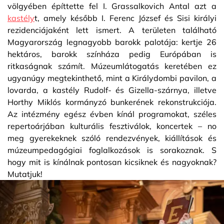
völgyében építtette fel I. Grassalkovich Antal azt a
kastély
t, amely később I. Ferenc József és Sisi királyi
rezidenciájaként lett ismert. A területen található
Magyarország legnagyobb barokk palotája: kertje 26
hektáros, barokk színháza pedig Európában is
ritkaságnak számít. Múzeumlátogatás keretében ez
ugyanúgy megtekinthető, mint a Királydombi pavilon, a
lovarda, a kastély Rudolf- és Gizella-szárnya, illetve
Horthy Miklós kormányzó bunkerének rekonstrukciója.
Az intézmény egész évben kínál programokat, széles
repertoárjában kulturális fesztiválok, koncertek – no
meg gyerekeknek szóló rendezvények, kiállítások és
múzeumpedagógiai foglalkozások is sorakoznak. S
hogy mit is kínálnak pontosan kicsiknek és nagyoknak?
Mutatjuk!