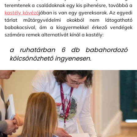
teremtenek a családoknak egy kis pihenésre, továbbá a
kastély kávézó
jában is van egy gyereksarok. Az egyedi
tárlat műtárgyvédelmi okokból nem látogatható
babakocsival, ám a kisgyermekkel érkező vendégek
számára remek alternatívát kínál a kastély:
a ruhatárban 6 db babahordozó
kölcsönözhető ingyenesen.