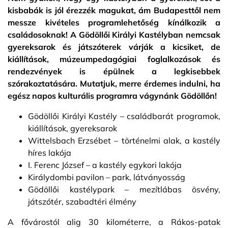
kisbabák is jól érezzék magukat, ám Budapesttől nem
messze kivételes programlehetőség kínálkozik a
családosoknak! A Gödöllői Királyi Kastélyban nemcsak
gyereksarok és játszóterek várják a kicsiket, de
kiállítások, múzeumpedagógiai foglalkozások és
rendezvények is épülnek a legkisebbek
szórakoztatására. Mutatjuk, merre érdemes indulni, ha
egész napos kulturális programra vágynánk Gödöllőn!
Gödöllői Királyi Kastély – családbarát programok,
kiállítások, gyereksarok
Wittelsbach Erzsébet – történelmi alak, a kastély
híres lakója
I. Ferenc József – a kastély egykori lakója
Királydombi pavilon – park, látványosság
Gödöllői kastélypark – mezítlábas ösvény,
játszótér, szabadtéri élmény
A fővárostól alig 30 kilométerre, a Rákos-patak