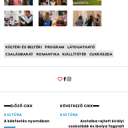
KÜLTÉRI ÉS BELTÉRI
PROGRAM
LÁTOGATHATÓ
CSALÁDBARÁT
ROMANTIKA
KIÁLLÍTÓTÉR
CUKRÁSZDA
Facebook
Instagram
ELŐZŐ CIKK
KÖVETKEZŐ CIKK
KULTÚRA
KULTÚRA
A kékfestés nyomában
Asztalba rejtett királyi
csokoládé és ibolya fagylalt