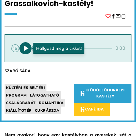
Grassalkovich-kastély!
Facebook
0:00
0:00
SZABÓ SÁRA
KÜLTÉRI ÉS BELTÉRI
GÖDÖLLŐI KIRÁLYI
PROGRAM
LÁTOGATHATÓ
KASTÉLY
CSALÁDBARÁT
ROMANTIKA
CAFÉ IDA
KIÁLLÍTÓTÉR
CUKRÁSZDA
Nem gyakori, hogy egy kastélyban a gyerekek, sőt a