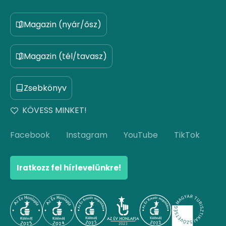
Magazin (nyár/ősz)
Magazin (tél/tavasz)
Zsebkönyv
KÖVESS MINKET!
Facebook
Instagram
YouTube
TikTok
Iratkozz fel hírlevelünkre!