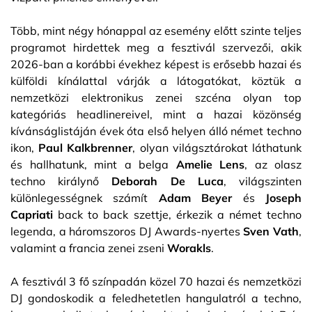
Több, mint négy hónappal az esemény előtt szinte teljes
programot hirdettek meg a fesztivál szervezői, akik
2026-ban a korábbi évekhez képest is erősebb hazai és
külföldi kínálattal várják a látogatókat, köztük a
nemzetközi elektronikus zenei szcéna olyan top
kategóriás headlinereivel, mint a hazai közönség
kívánságlistáján évek óta első helyen álló német techno
ikon,
Paul Kalkbrenner
, olyan világsztárokat láthatunk
és hallhatunk, mint a belga
Amelie Lens
, az olasz
techno királynő
Deborah De Luca
, világszinten
különlegességnek számít
Adam Beyer
és
Joseph
Capriati
back to back szettje, érkezik a német techno
legenda, a háromszoros DJ Awards-nyertes
Sven Vath
,
valamint a francia zenei zseni
Worakls
.
A fesztivál 3 fő színpadán közel 70 hazai és nemzetközi
DJ gondoskodik a feledhetetlen hangulatról a techno,