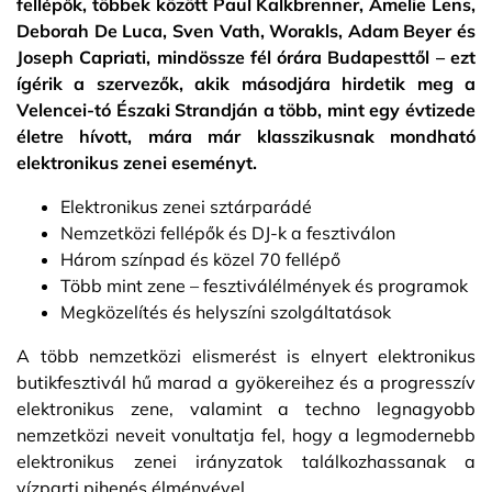
fellépők, többek között Paul Kalkbrenner, Amelie Lens,
Deborah De Luca, Sven Vath, Worakls, Adam Beyer és
Joseph Capriati, mindössze fél órára Budapesttől – ezt
ígérik a szervezők, akik másodjára hirdetik meg a
Velencei-tó Északi Strandján a több, mint egy évtizede
életre hívott, mára már klasszikusnak mondható
elektronikus zenei eseményt.
Elektronikus zenei sztárparádé
Nemzetközi fellépők és DJ-k a fesztiválon
Három színpad és közel 70 fellépő
Több mint zene – fesztiválélmények és programok
Megközelítés és helyszíni szolgáltatások
A több nemzetközi elismerést is elnyert elektronikus
butikfesztivál hű marad a gyökereihez és a progresszív
elektronikus zene, valamint a techno legnagyobb
nemzetközi neveit vonultatja fel, hogy a legmodernebb
elektronikus zenei irányzatok találkozhassanak a
vízparti pihenés élményével.