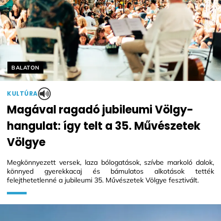
Helyszín címkék:
BALATON
KULTÚRA
Magával ragadó jubileumi Völgy-
hangulat: így telt a 35. Művészetek
Völgye
Megkönnyezett versek, laza bólogatások, szívbe markoló dalok,
könnyed gyerekkacaj és bámulatos alkotások tették
felejthetetlenné a jubileumi 35. Művészetek Völgye fesztivált.