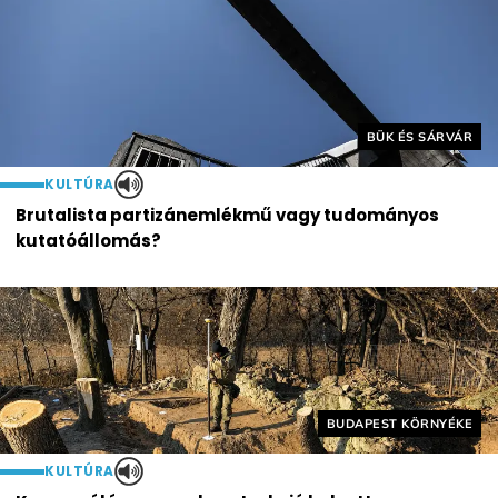
Helyszín címkék:
BÜK ÉS SÁRVÁR
KULTÚRA
Brutalista partizánemlékmű vagy tudományos
kutatóállomás?
Helyszín címkék:
BUDAPEST KÖRNYÉKE
KULTÚRA