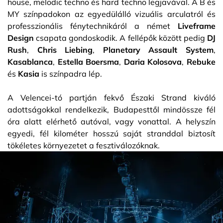
house, melodic techno és hard techno legjavával. A B és
MY színpadokon az egyedülálló vizuális arculatról és
professzionális fénytechnikáról a német
Liveframe
Design
csapata gondoskodik. A fellépők között pedig
DJ
Rush
,
Chris Liebing
,
Planetary Assault System
,
Kasablanca
,
Estella Boersma
,
Daria Kolosova
,
Rebuke
és
Kasia
is színpadra lép.
A Velencei-tó partján fekvő Északi Strand kiváló
adottságokkal rendelkezik, Budapesttől mindössze fél
óra alatt elérhető autóval, vagy vonattal. A helyszín
egyedi, fél kilométer hosszú saját stranddal biztosít
tökéletes környezetet a fesztiválozóknak.