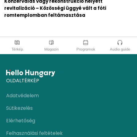
Konzerválás vagy rekonstrukció helyett
revitalizáció – Közösségi üggyé vált a fóti
romtemplomban feltámasztása
Térkép
Magazin
Programok
Audio guide
OLDALTÉRKÉP
Adatvédelem
Sütikezelés
Elérhetőség
Felhasználási feltételek