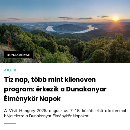
Helyszín címkék:
DUNAKANYAR
AKTÍV
Tíz nap, több mint kilencven
program: érkezik a Dunakanyar
Élménykör Napok
A Visit Hungary 2026. augusztus 7–16. között első alkalommal
hívja életre a Dunakanyar Élménykör Napokat.