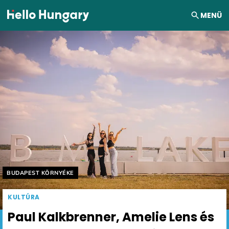
Ugrás a tartalomhoz
MENÜ
Helyszín címkék:
BUDAPEST KÖRNYÉKE
KULTÚRA
Paul Kalkbrenner, Amelie Lens és