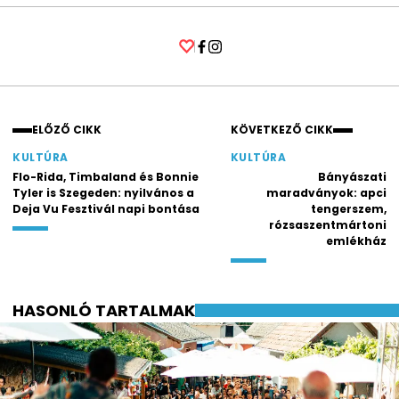
Facebook
Instagram
ELŐZŐ CIKK
KÖVETKEZŐ CIKK
KULTÚRA
KULTÚRA
Flo-Rida, Timbaland és Bonnie
Bányászati
Tyler is Szegeden: nyilvános a
maradványok: apci
Deja Vu Fesztivál napi bontása
tengerszem,
rózsaszentmártoni
emlékház
HASONLÓ TARTALMAK