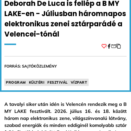
Deborah De Luca is fellép a B MY
LAKE-en - Júliusban háromnapos
elektronikus zenei sztárparádé a
Velencei-tónál
Facebook
FORRÁS: SAJTÓKÖZLEMÉNY
PROGRAM
KÜLTÉRI
FESZTIVÁL
VÍZPART
A tavalyi siker után idén is Velencén rendezik meg a B
MY LAKE fesztivált. 2026. július 16. és 18. között
három nap elektronikus zene, világszínvonalú látvány,
szabad energiák és minden eddiginél komolyabb sztár