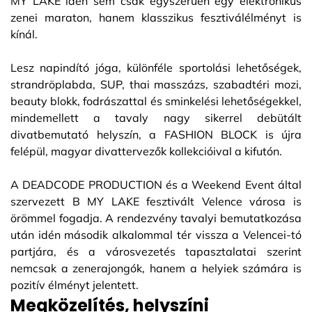
MY LAKE idén sem csak egyszerűen egy elektronikus
zenei maraton, hanem klasszikus fesztiválélményt is
kínál.
Lesz napindító jóga, különféle sportolási lehetőségek,
strandröplabda, SUP, thai masszázs, szabadtéri mozi,
beauty blokk, fodrászattal és sminkelési lehetőségekkel,
mindemellett a tavaly nagy sikerrel debütált
divatbemutató helyszín, a FASHION BLOCK is újra
felépül, magyar divattervezők kollekcióival a kifutón.
A DEADCODE PRODUCTION és a Weekend Event által
szervezett B MY LAKE fesztivált Velence városa is
örömmel fogadja. A rendezvény tavalyi bemutatkozása
után idén második alkalommal tér vissza a Velencei-tó
partjára, és a városvezetés tapasztalatai szerint
nemcsak a zenerajongók, hanem a helyiek számára is
pozitív élményt jelentett.
Megközelítés, helyszíni