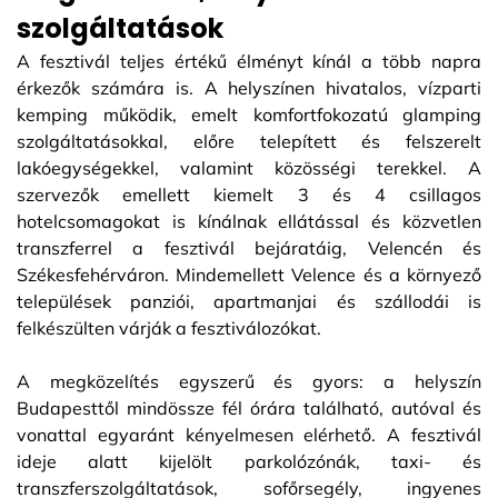
szolgáltatások
A fesztivál teljes értékű élményt kínál a több napra
érkezők számára is. A helyszínen hivatalos, vízparti
kemping működik, emelt komfortfokozatú glamping
szolgáltatásokkal, előre telepített és felszerelt
lakóegységekkel, valamint közösségi terekkel. A
szervezők emellett kiemelt 3 és 4 csillagos
hotelcsomagokat is kínálnak ellátással és közvetlen
transzferrel a fesztivál bejáratáig, Velencén és
Székesfehérváron. Mindemellett Velence és a környező
települések panziói, apartmanjai és szállodái is
felkészülten várják a fesztiválozókat.
A megközelítés egyszerű és gyors: a helyszín
Budapesttől mindössze fél órára található, autóval és
vonattal egyaránt kényelmesen elérhető. A fesztivál
ideje alatt kijelölt parkolózónák, taxi- és
transzferszolgáltatások, sofőrsegély, ingyenes