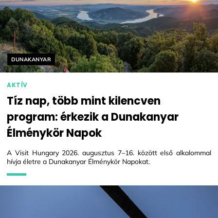
Helyszín címkék:
DUNAKANYAR
AKTÍV
Tíz nap, több mint kilencven
program: érkezik a Dunakanyar
Élménykör Napok
A Visit Hungary 2026. augusztus 7–16. között első alkalommal
hívja életre a Dunakanyar Élménykör Napokat.