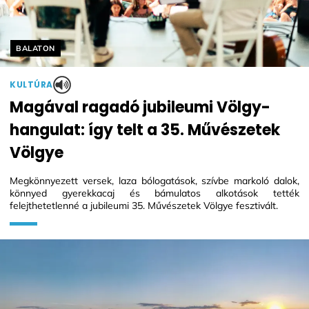
Helyszín címkék:
BALATON
KULTÚRA
Magával ragadó jubileumi Völgy-
hangulat: így telt a 35. Művészetek
Völgye
Megkönnyezett versek, laza bólogatások, szívbe markoló dalok,
könnyed gyerekkacaj és bámulatos alkotások tették
felejthetetlenné a jubileumi 35. Művészetek Völgye fesztivált.