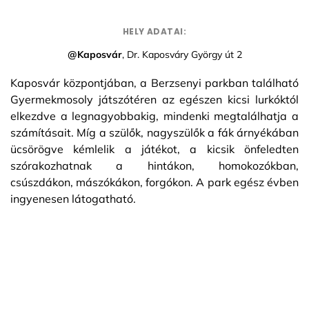
HELY ADATAI:
@Kaposvár
, Dr. Kaposváry György út 2
Kaposvár központjában, a Berzsenyi parkban található
Gyermekmosoly játszótéren az egészen kicsi lurkóktól
elkezdve a legnagyobbakig, mindenki megtalálhatja a
számításait. Míg a szülők, nagyszülők a fák árnyékában
ücsörögve kémlelik a játékot, a kicsik önfeledten
szórakozhatnak a hintákon, homokozókban,
csúszdákon, mászókákon, forgókon. A park egész évben
ingyenesen látogatható.