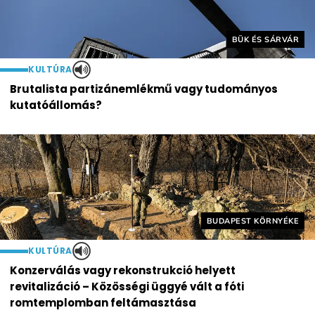
Helyszín címkék:
BÜK ÉS SÁRVÁR
KULTÚRA
Brutalista partizánemlékmű vagy tudományos
kutatóállomás?
Helyszín címkék:
BUDAPEST KÖRNYÉKE
KULTÚRA
Konzerválás vagy rekonstrukció helyett
revitalizáció – Közösségi üggyé vált a fóti
romtemplomban feltámasztása