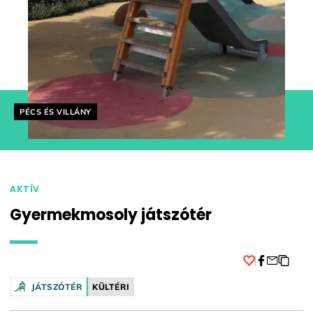
Helyszín címkék:
PÉCS ÉS VILLÁNY
AKTÍV
Gyermekmosoly játszótér
Facebook
JÁTSZÓTÉR
KÜLTÉRI