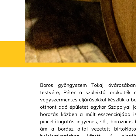
Boros gyöngyszem Tokaj óvárosában
testvére, Péter a szüleiktől örökölték
vegyszermentes eljárásokkal készítik a b
otthont adó épületet egykor Szapolyai Já
borozás közben a múlt esszenciájába is
pincelátogatás ingyenes, sőt, borozni is
ám a borász által vezetett birtoklát