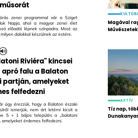
s műsorát
KULTÚR
tórás zenei programmal vár a Sziget
Magával rag
lok Napja, ahol a magyar zenei élet
zó előadói lépnek színpadra. Most az
Művészetek
t, milyen dalokkal készülnek az estére.
atoni Riviéra" kincsei
1 apró falu a Balaton
i partján, amelyeket
es felfedezni
AKTÍV
r úgy érezzük, hogy a Balaton északi
Tíz nap, töb
vülről ismerjük, nem árt letérni kicsit a
Íme 5 + 1 bájos település a „balatoni
Dunakanyar
", amelyeket érdemes felfedezni.