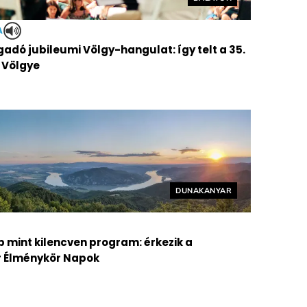
A
adó jubileumi Völgy-hangulat: így telt a 35.
 Völgye
Helyszín címkék:
DUNAKANYAR
b mint kilencven program: érkezik a
 Élménykör Napok