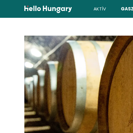
Ugrás a tartalomhoz
AKTÍV
GAS