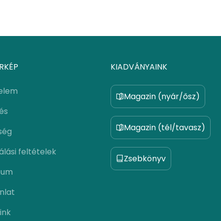
RKÉP
KIADVÁNYAINK
elem
Magazin (nyár/ősz)
lés
Magazin (tél/tavasz)
ség
lási feltételek
Zsebkönyv
zum
nlat
ink