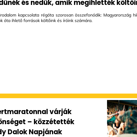
 dűnék és nedűk, amik megihlették költő
irodalom kapcsolata régóta szorosan összefonódik: Magyarország hír
 óta ihlető források költőink és íróink számára.
rtmaratonnal várják
önséget – közzétették
dy Dalok Napjának