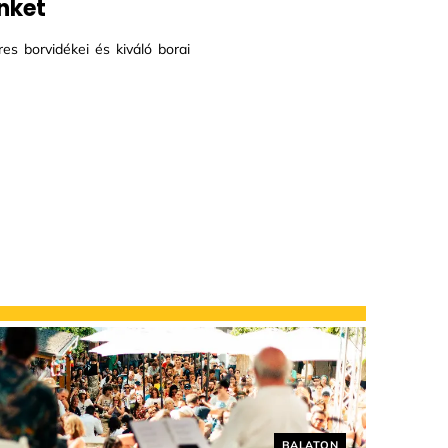
inket
es borvidékei és kiváló borai
Helyszín címkék:
BALATON