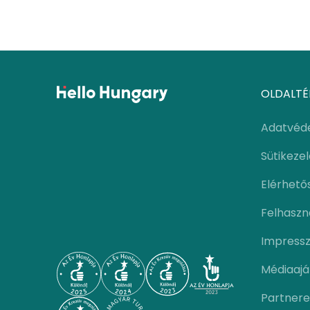
OLDALTÉ
Adatvéd
Sütikeze
Elérhető
Felhaszná
Impress
Médiaajá
Partnere