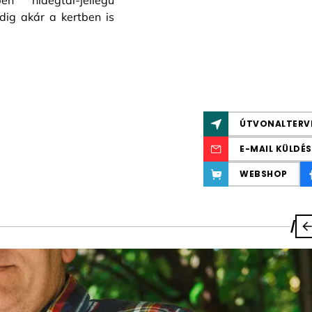
n hidegtál-jellegű
dig akár a kertben is
ÚTVONALTERV
E-MAIL KÜLDÉS
WEBSHOP
/