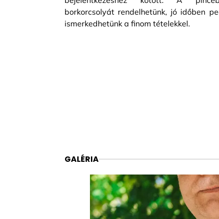
bejelentkezéshez kötött. A pincébe
borkorcsolyát rendelhetünk, jó időben pe
ismerkedhetünk a finom tételekkel.
GALÉRIA