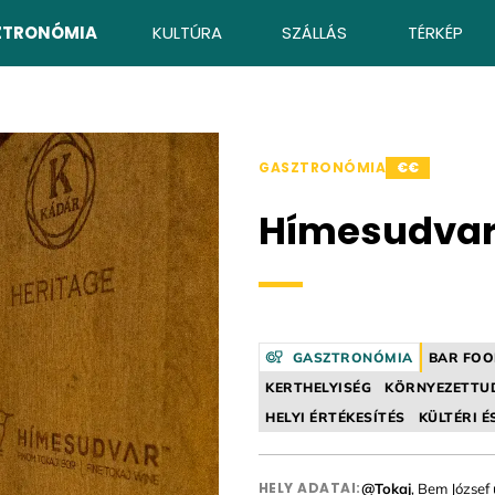
ZTRONÓMIA
KULTÚRA
SZÁLLÁS
TÉRKÉP
GASZTRONÓMIA
€€
Hímesudvar
GASZTRONÓMIA
BAR FOO
KERTHELYISÉG
KÖRNYEZETTU
HELYI ÉRTÉKESÍTÉS
KÜLTÉRI É
HELY ADATAI:
@Tokaj
, Bem József 