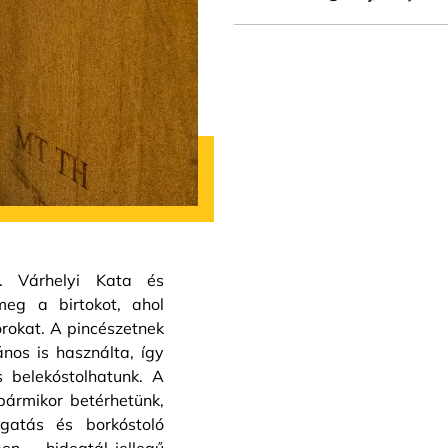
. Várhelyi Kata és
 meg a birtokot, ahol
orokat. A pincészetnek
nos is használta, így
 belekóstolhatunk. A
 bármikor betérhetünk,
ogatás és borkóstoló