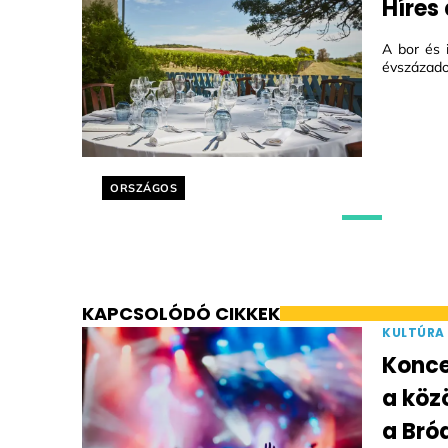
Híres
A bor és 
évszázadok
Helyszín címkék:
ORSZÁGOS
KAPCSOLÓDÓ CIKKEK
KULTÚRA
Konce
a köz
a Bró