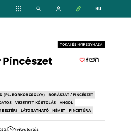
HU
NYELV VÁL
Helyszín címkék:
TOKAJ ÉS NYÍREGYHÁZA
 Pincészet
Facebook
D (PL. BORKORCSOLYA)
BORÁSZAT / PINCÉSZET
DATOS
VEZETETT KÓSTOLÁS
ANGOL
S BELTÉRI
LÁTOGATHATÓ
NÉMET
PINCETÚRA
Nyitvatartás
út 2.