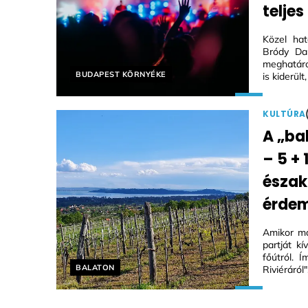
telje
Közel ha
Bródy Da
meghatáro
Helyszín címkék:
BUDAPEST KÖRNYÉKE
is kiderül
KULTÚRA
A „bal
– 5 + 
észak
érdem
Amikor má
partját kí
főútról. 
Helyszín címkék:
BALATON
Riviéráról