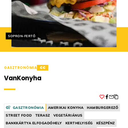
Helyszín címkék:
SOPRON-FERTŐ
GASZTRONÓMIA
€€
VanKonyha
Facebook
GASZTRONÓMIA
AMERIKAI KONYHA
HAMBURGEREZŐ
STREET FOOD
TERASZ
VEGETÁRIÁNUS
BANKKÁRTYA ELFOGADÓHELY
KERTHELYISÉG
KÉSZPÉNZ