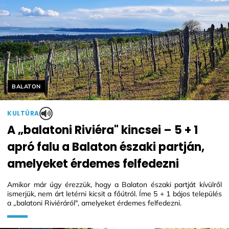
Helyszín címkék:
BALATON
KULTÚRA
A „balatoni Riviéra" kincsei – 5 + 1
apró falu a Balaton északi partján,
amelyeket érdemes felfedezni
Amikor már úgy érezzük, hogy a Balaton északi partját kívülről
ismerjük, nem árt letérni kicsit a főútról. Íme 5 + 1 bájos település
a „balatoni Riviéráról", amelyeket érdemes felfedezni.