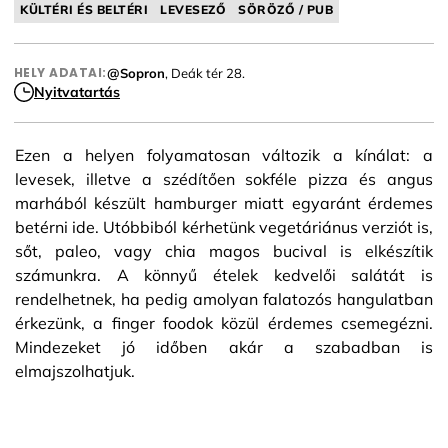
KÜLTÉRI ÉS BELTÉRI
LEVESEZŐ
SÖRÖZŐ / PUB
HELY ADATAI:
@Sopron
, Deák tér 28.
Nyitvatartás
Ezen a helyen folyamatosan változik a kínálat: a
levesek, illetve a szédítően sokféle pizza és angus
marhából készült hamburger miatt egyaránt érdemes
betérni ide. Utóbbiból kérhetünk vegetáriánus verziót is,
sőt, paleo, vagy chia magos bucival is elkészítik
számunkra. A könnyű ételek kedvelői salátát is
rendelhetnek, ha pedig amolyan falatozós hangulatban
érkezünk, a finger foodok közül érdemes csemegézni.
Mindezeket jó időben akár a szabadban is
elmajszolhatjuk.