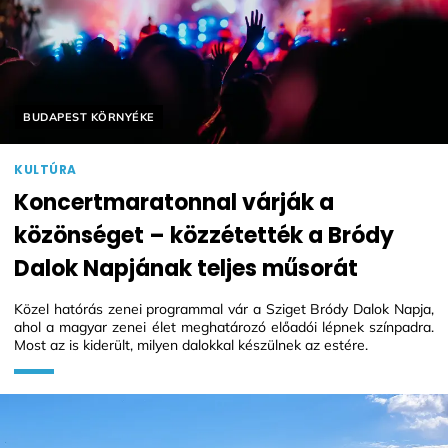
Helyszín címkék:
BUDAPEST KÖRNYÉKE
KULTÚRA
Koncertmaratonnal várják a
közönséget – közzétették a Bródy
Dalok Napjának teljes műsorát
Közel hatórás zenei programmal vár a Sziget Bródy Dalok Napja,
ahol a magyar zenei élet meghatározó előadói lépnek színpadra.
Most az is kiderült, milyen dalokkal készülnek az estére.