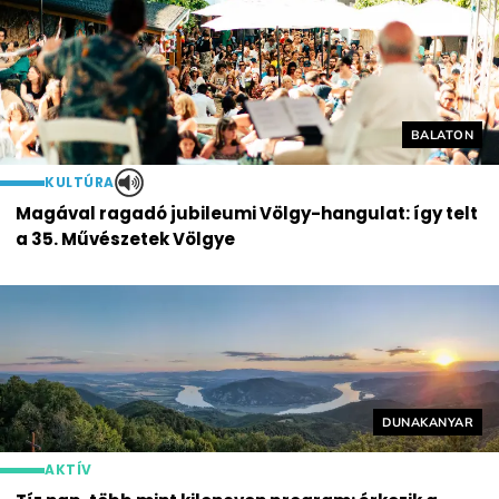
Helyszín cí
BALATON
KULTÚRA
Magával ragadó jubileumi Völgy-hangulat: így telt
a 35. Művészetek Völgye
Helyszín címké
DUNAKANYAR
AKTÍV