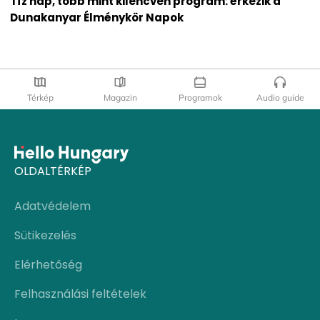
Tíz nap, több mint kilencven program: érkezik a
Dunakanyar Élménykör Napok
Térkép
Magazin
Programok
Audio guide
OLDALTÉRKÉP
Adatvédelem
Sütikezelés
Elérhetőség
Felhasználási feltételek