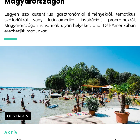
Magyarországon
Legyen szó autentikus gasztronómiai élményekről, tematikus
szállodákról vagy latin-amerikai inspirációjú programokról,
Magyarországon is vannak olyan helyeket, ahol Dél-Amerikában
érezhetjük magunkat.
Helyszín címkék:
ORSZÁGOS
AKTÍV