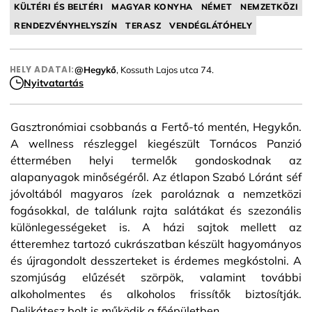
KÜLTÉRI ÉS BELTÉRI
MAGYAR KONYHA
NÉMET
NEMZETKÖZI
RENDEZVÉNYHELYSZÍN
TERASZ
VENDÉGLÁTÓHELY
HELY ADATAI:
@Hegykő
, Kossuth Lajos utca 74.
Nyitvatartás
Gasztronómiai csobbanás a Fertő-tó mentén, Hegykőn.
A wellness részleggel kiegészült Tornácos Panzió
éttermében helyi termelők gondoskodnak az
alapanyagok minőségéről. Az étlapon Szabó Lóránt séf
jóvoltából magyaros ízek paroláznak a nemzetközi
fogásokkal, de találunk rajta salátákat és szezonális
különlegességeket is. A házi sajtok mellett az
étteremhez tartozó cukrászatban készült hagyományos
és újragondolt desszerteket is érdemes megkóstolni. A
szomjúság elűzését szörpök, valamint további
alkoholmentes és alkoholos frissítők biztosítják.
Delikátesz bolt is működik a főépületben.