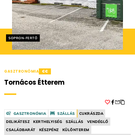
Helyszín címkék:
SOPRON-FERTŐ
GASZTRONÓMIA
€€
Tornácos Étterem
Facebook
GASZTRONÓMIA
SZÁLLÁS
CUKRÁSZDA
DELIKÁTESZ
KERTHELYISÉG
SZÁLLÁS
VENDÉGLŐ
CSALÁDBARÁT
KÉSZPÉNZ
KÜLÖNTEREM