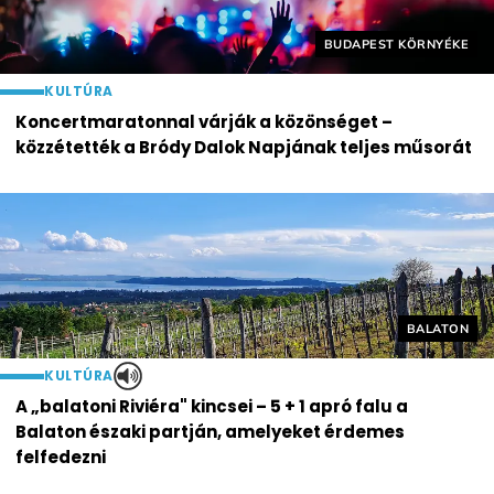
Helyszín címkék:
BUDAPEST KÖRNYÉKE
KULTÚRA
Koncertmaratonnal várják a közönséget –
közzétették a Bródy Dalok Napjának teljes műsorát
Helyszín cí
BALATON
KULTÚRA
A „balatoni Riviéra" kincsei – 5 + 1 apró falu a
Balaton északi partján, amelyeket érdemes
felfedezni