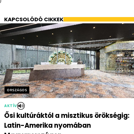
)
KAPCSOLÓDÓ CIKKEK
Helyszín címkék:
ORSZÁGOS
AKTÍV
Ősi kultúráktól a misztikus örökségig:
Latin-Amerika nyomában