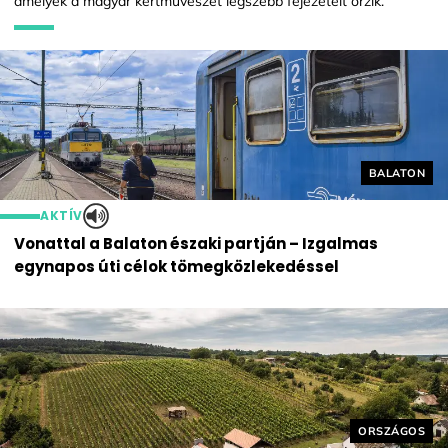
amelyek a magyar kertművészet legszebb fejezeteit őrzik.
Helyszín cí
BALATON
AKTÍV
Vonattal a Balaton északi partján – Izgalmas
egynapos úti célok tömegközlekedéssel
Helyszín cím
ORSZÁGOS