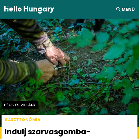
Ugrás a tartalomhoz
MENÜ
Helyszín címkék:
PÉCS ÉS VILLÁNY
GASZTRONÓMIA
Indulj szarvasgomba-