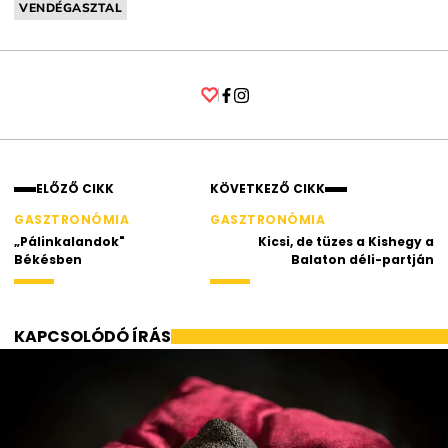
VENDÉGASZTAL
Facebook
Instagram
ELŐZŐ CIKK
KÖVETKEZŐ CIKK
GASZTRONÓMIA
GASZTRONÓMIA
„Pálinkalandok"
Kicsi, de tüzes a Kishegy a
Békésben
Balaton déli-partján
KAPCSOLÓDÓ ÍRÁS