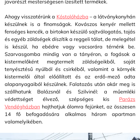
javarészt mesterségesen ízesített termékek.
Ahogy visszatérünk a
Kóstolóházba
– a látványkonyhán
készülnek is a finomságok. Kovászos kenyér mellett
fenséges kencék, a birtokon készülő sajtválogatás, tojás
és egyéb zöldségek díszítik a reggeli tálat, de melegétel
is készül, ha ebédre vagy vacsorára térnénk be.
Szarvasgomba mindig van a tányéron, a fogások a
kistermelőként megtermelt zöldségeikből, saját
tenyésztésű nyúlból és csirkéből, valamint a környék
kistermelői által előállított és az erdő-mező adta
alapanyagaiból készülnek. Falatozás után akár meg is
szállhatunk Balázsnál és Szilvinél: a műemléki
védettséget élvező, szépséges kis
Parázs
Vendégházban
hajthatjuk álomra fejünket, az összesen
14 fő befogadására alkalmas három apartman
valamelyikében.