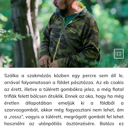
Szálka a szakmázás közben egy percre sem áll le,
orrával folyamatosan a földet pásztázza. Az eb csakis
az érett, illetve a túlérett gombákra jelez, a még fiatal
triflák felett bölcsen átsiklik. Ennek az oka, hogy ha még
éretlen állapotában emeljük ki a földből a
szarvasgombát, akkor még fogyasztani nem lehet, ám
a „rossz”, vagyis a túlérett, megrágott gombát fel lehet
használni az utánpótlás ösztönzésére. Balázs ez