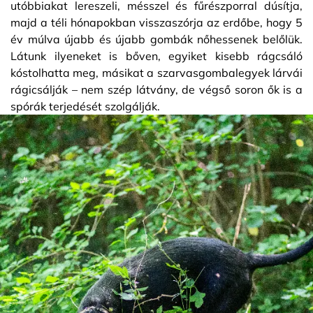
utóbbiakat lereszeli, mésszel és fűrészporral dúsítja,
majd a téli hónapokban visszaszórja az erdőbe, hogy 5
év múlva újabb és újabb gombák nőhessenek belőlük.
Látunk ilyeneket is bőven, egyiket kisebb rágcsáló
kóstolhatta meg, másikat a szarvasgombalegyek lárvái
rágicsálják – nem szép látvány, de végső soron ők is a
spórák terjedését szolgálják.