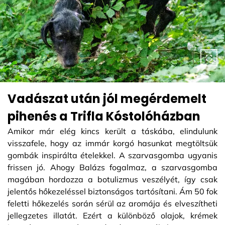
Vadászat után jól megérdemelt
pihenés a Trifla Kóstolóházban
Amikor már elég kincs került a táskába, elindulunk
visszafele, hogy az immár korgó hasunkat megtöltsük
gombák inspirálta ételekkel. A szarvasgomba ugyanis
frissen jó. Ahogy Balázs fogalmaz, a szarvasgomba
magában hordozza a botulizmus veszélyét, így csak
jelentős hőkezeléssel biztonságos tartósítani. Ám 50 fok
feletti hőkezelés során sérül az aromája és elveszítheti
jellegzetes illatát. Ezért a különböző olajok, krémek