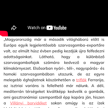
„Magyarország már a második világháború előtt is
Európa egyik legjelentősebb szarvasgomba-exportőre
volt, az elmúlt húsz évben pedig kezdjük újra felfedezni
adottságainkat. Látható, hogy a különböző
szarvasgombafajok számára kedvező a magyar
klímakörnyezet. Elsősorban nyári-, téli-, nagyspórás- és
homoki szarvasgombában utazunk, de az egyre
melegebb éghajlatnak köszönhetően a
triflák
Ferrarija,
az isztriai variáns is fellelhető már nálunk. A déli,
mediterrán térségeket kiváltképp kedvelik a gombák,
ami gasztronómiai szempontból épp kapóra jön, hiszen
a
Villányi borvidéket
sokan amúgy is az ízek