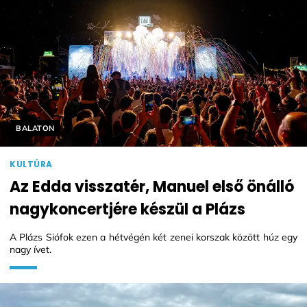
Helyszín címkék:
BALATON
KULTÚRA
Az Edda visszatér, Manuel első önálló
nagykoncertjére készül a Plázs
A Plázs Siófok ezen a hétvégén két zenei korszak között húz egy
nagy ívet.