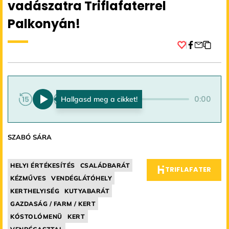
vadászatra Triflafaterrel
Palkonyán!
Facebook
0:00
0:00
SZABÓ SÁRA
HELYI ÉRTÉKESÍTÉS
CSALÁDBARÁT
TRIFLAFATER
KÉZMŰVES
VENDÉGLÁTÓHELY
KERTHELYISÉG
KUTYABARÁT
GAZDASÁG / FARM / KERT
KÓSTOLÓMENÜ
KERT