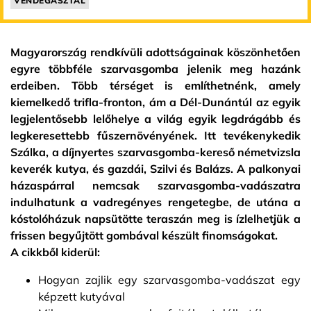
VENDÉGASZTAL
Magyarország rendkívüli adottságainak köszönhetően
egyre többféle szarvasgomba jelenik meg hazánk
erdeiben. Több térséget is említhetnénk, amely
kiemelkedő trifla-fronton, ám a Dél-Dunántúl az egyik
legjelentősebb lelőhelye a világ egyik legdrágább és
legkeresettebb fűszernövényének. Itt tevékenykedik
Szálka, a díjnyertes szarvasgomba-kereső németvizsla
keverék kutya, és gazdái, Szilvi és Balázs. A palkonyai
házaspárral nemcsak szarvasgomba-vadászatra
indulhatunk a vadregényes rengetegbe, de utána a
kóstolóházuk napsütötte teraszán meg is ízlelhetjük a
frissen begyűjtött gombával készült finomságokat.
A cikkből kiderül:
Hogyan zajlik egy szarvasgomba-vadászat egy
képzett kutyával