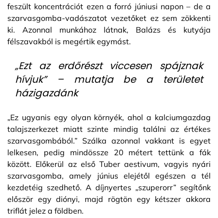
feszült koncentrációt ezen a forró júniusi napon – de a
szarvasgomba-vadászatot vezetőket ez sem zökkenti
ki. Azonnal munkához látnak, Balázs és kutyája
félszavakból is megértik egymást.
„Ezt az erdőrészt viccesen spájznak
hívjuk” – mutatja be a területet
házigazdánk
„Ez ugyanis egy olyan környék, ahol a kalciumgazdag
talajszerkezet miatt szinte mindig találni az értékes
szarvasgombából.” Szálka azonnal vakkant is egyet
lelkesen, pedig mindössze 20 métert tettünk a fák
között. Előkerül az első Tuber aestivum, vagyis nyári
szarvasgomba, amely június elejétől egészen a tél
kezdetéig szedhető. A díjnyertes „szuperorr” segítőnk
először egy diónyi, majd rögtön egy kétszer akkora
triflát jelez a földben.