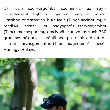
„A nyári szarvasgomba számunkra az egyik
legkedvesebb fajta, de gyűjtünk még az ízében,
illatában zamatosabb burgundit (Tuber uncinatum), a
rendkívül intenzív illatú nagyspórás szarvasgombát
(Tuber macrosporum), amelyből már vadásztunk 330
grammos példányt is, végül pedig a triflák királyát, az
isztriai szarvasgombát is (Tuber magnatum)” – meséli
Hárságyi Balázs.