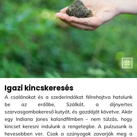
Igazi kincskeresés
A csalánokat és a szederindákat félrehajtva hatolunk
be az erdőbe, Szálkát, a díjnyertes
szarvasgombakereső kutyát, és gazdáját követve. Akár
egy Indiana Jones kalandfilmben – nem túlzás, hogy
kincset keresni indulunk a rengetegbe. A pulzusunk is
hevesebben ver. Csak a szúnyogok zavarják meg a