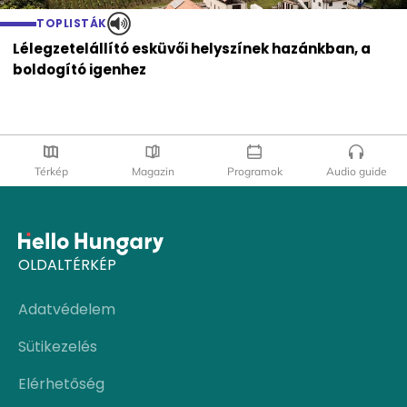
TOPLISTÁK
Lélegzetelállító esküvői helyszínek hazánkban, a
boldogító igenhez
Térkép
Magazin
Programok
Audio guide
OLDALTÉRKÉP
Adatvédelem
Sütikezelés
Elérhetőség