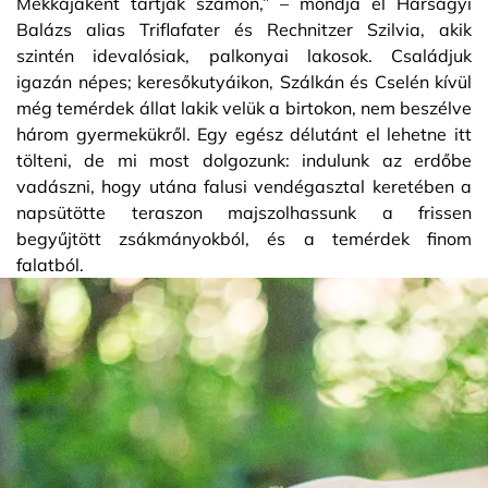
Mekkájaként tartják számon,” – mondja el Hárságyi
Balázs alias Triflafater és Rechnitzer Szilvia, akik
szintén idevalósiak, palkonyai lakosok. Családjuk
igazán népes; keresőkutyáikon, Szálkán és Cselén kívül
még temérdek állat lakik velük a birtokon, nem beszélve
három gyermekükről. Egy egész délutánt el lehetne itt
tölteni, de mi most dolgozunk: indulunk az erdőbe
vadászni, hogy utána falusi vendégasztal keretében a
napsütötte teraszon majszolhassunk a frissen
begyűjtött zsákmányokból, és a temérdek finom
falatból.