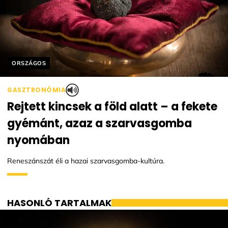
Helyszín címkék:
ORSZÁGOS
GASZTRONÓMIA
Rejtett kincsek a föld alatt – a fekete
gyémánt, azaz a szarvasgomba
nyomában
Reneszánszát éli a hazai szarvasgomba-kultúra.
HASONLÓ TARTALMAK