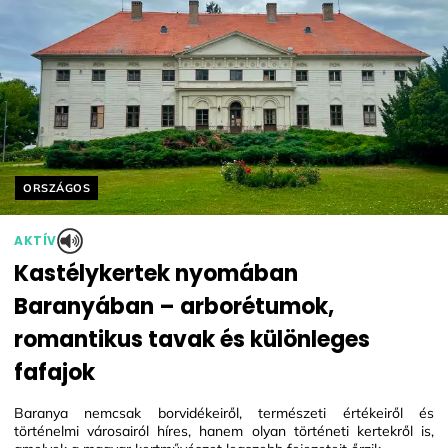
Helyszín címkék:
ORSZÁGOS
AKTÍV
Kastélykertek nyomában
Baranyában – arborétumok,
romantikus tavak és különleges
fafajok
Baranya nemcsak borvidékeiről, természeti értékeiről és
történelmi városairól híres, hanem olyan történeti kertekről is,