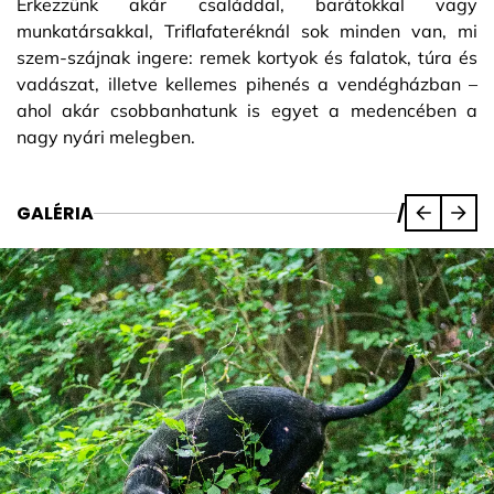
Érkezzünk akár családdal, barátokkal vagy
munkatársakkal, Triflafateréknál sok minden van, mi
szem-szájnak ingere: remek kortyok és falatok, túra és
vadászat, illetve kellemes pihenés a vendégházban –
ahol akár csobbanhatunk is egyet a medencében a
nagy nyári melegben.
GALÉRIA
/