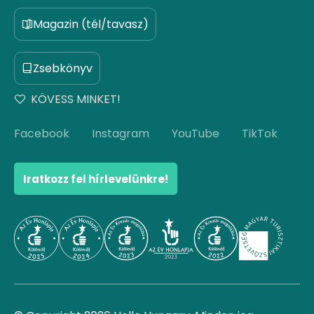
Magazin (tél/tavasz)
Zsebkönyv
KÖVESS MINKET!
Facebook
Instagram
YouTube
TikTok
Iratkozz fel hírlevelünkre!