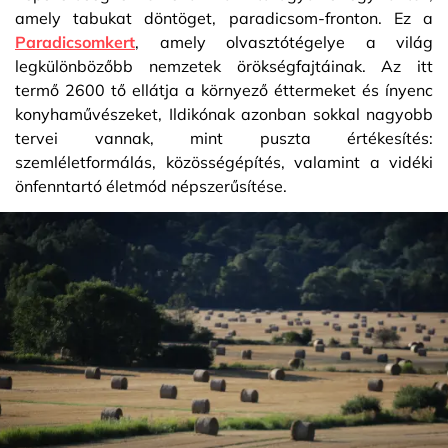
amely tabukat döntöget, paradicsom-fronton. Ez a
Paradicsomkert
, amely olvasztótégelye a világ
legkülönbözőbb nemzetek örökségfajtáinak. Az itt
termő 2600 tő ellátja a környező éttermeket és ínyenc
konyhaművészeket, Ildikónak azonban sokkal nagyobb
tervei vannak, mint puszta értékesítés:
szemléletformálás, közösségépítés, valamint a vidéki
önfenntartó életmód népszerűsítése.