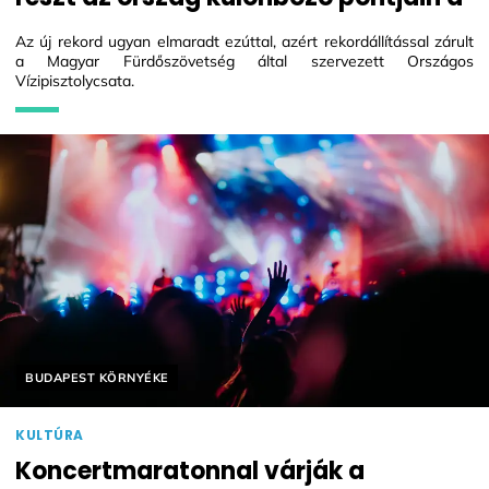
Az új rekord ugyan elmaradt ezúttal, azért rekordállítással zárult
a Magyar Fürdőszövetség által szervezett Országos
Vízipisztolycsata.
Helyszín címkék:
BUDAPEST KÖRNYÉKE
KULTÚRA
Koncertmaratonnal várják a