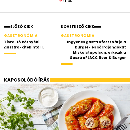
Facebook
Instagram
ELŐZŐ CIKK
KÖVETKEZŐ CIKK
GASZTRONÓMIA
GASZTRONÓMIA
Tisza-tó környéki
Ingyenes gasztrofeszt várja a
gasztro-kitekintő II.
burger- és sörrajongókat
Miskolctapolcán, érkezik a
GasztroPLACC Beer & Burger
KAPCSOLÓDÓ ÍRÁS