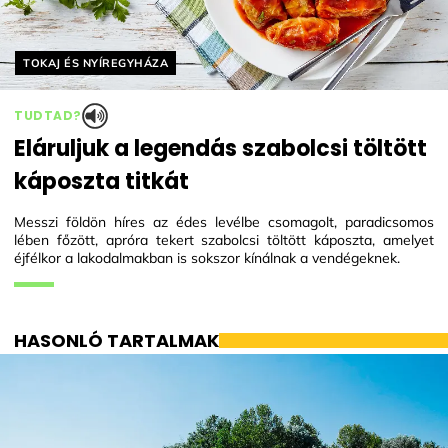
Helyszín címkék:
TOKAJ ÉS NYÍREGYHÁZA
TUDTAD?
Eláruljuk a legendás szabolcsi töltött
káposzta titkát
Messzi földön híres az édes levélbe csomagolt, paradicsomos
lében főzött, apróra tekert szabolcsi töltött káposzta, amelyet
éjfélkor a lakodalmakban is sokszor kínálnak a vendégeknek.
HASONLÓ TARTALMAK