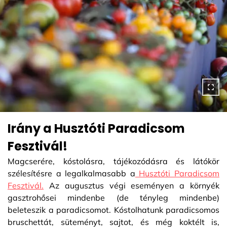
Irány a Husztóti Paradicsom
Fesztivál!
Magcserére, kóstolásra, tájékozódásra és látókör
szélesítésre a legalkalmasabb a
Husztóti Paradicsom
Fesztivál.
Az augusztus végi eseményen a környék
gasztrohősei mindenbe (de tényleg mindenbe)
beleteszik a paradicsomot. Kóstolhatunk paradicsomos
bruschettát, süteményt, sajtot, és még koktélt is,