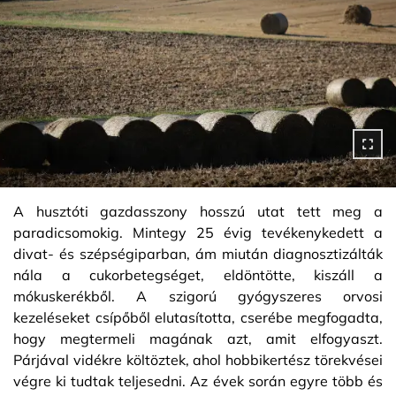
A husztóti gazdasszony hosszú utat tett meg a
paradicsomokig. Mintegy 25 évig tevékenykedett a
divat- és szépségiparban, ám miután diagnosztizálták
nála a cukorbetegséget, eldöntötte, kiszáll a
mókuskerékből. A szigorú gyógyszeres orvosi
kezeléseket csípőből elutasította, cserébe megfogadta,
hogy megtermeli magának azt, amit elfogyaszt.
Párjával vidékre költöztek, ahol hobbikertész törekvései
végre ki tudtak teljesedni. Az évek során egyre több és