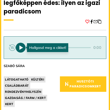
legfőképpen édes: ilyen az igazi
paradicsom
Facebook
0:00
0:00
SZABÓ SÁRA
LÁTOGATHATÓ
KÜLTÉRI
HUSZTÓTI
CSALÁDBARÁT
PARADICSOMKERT
RENDEZVÉNYHELYSZÍN
GAZDASÁG / FARM / KERT
KERT