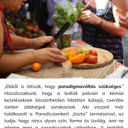
„Ebből is látszik, hogy
paradigmaváltás szükséges
.”
Hozzászoktunk, hogy a boltok polcain a kémiai
kezeléseknek köszönhetően hibátlan külsejű, cserébe
ízetlen zöldségek sorakoznak. Aki viszont már
találkozott a Paradicsomkert „tiszta” terméseivel, az
tudja, hogy nincs olyan szín, forma és ízvilág, ami ne
jelenne meg a paradicsomok világában. A legtöbb