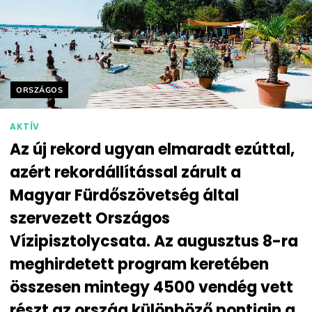
Helyszín címkék:
ORSZÁGOS
AKTÍV
Az új rekord ugyan elmaradt ezúttal,
azért rekordállítással zárult a
Magyar Fürdőszövetség által
szervezett Országos
Vízipisztolycsata. Az augusztus 8-ra
meghirdetett program keretében
összesen mintegy 4500 vendég vett
részt az ország különböző pontjain a