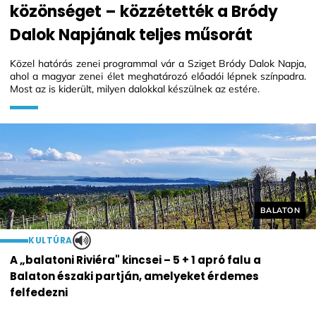
közönséget – közzétették a Bródy
Dalok Napjának teljes műsorát
Közel hatórás zenei programmal vár a Sziget Bródy Dalok Napja,
ahol a magyar zenei élet meghatározó előadói lépnek színpadra.
Most az is kiderült, milyen dalokkal készülnek az estére.
Helyszín cí
BALATON
KULTÚRA
A „balatoni Riviéra" kincsei – 5 + 1 apró falu a
Balaton északi partján, amelyeket érdemes
felfedezni