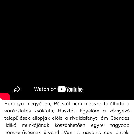
Baranya megyében, Pécstől nem messze található a
varázslatos zsákfalu, Husztót. Egyelőre a környező
települések ellopják előle a rivaldafényt, ám Csendes
Ildikó munkájának köszönhetően egyre nagyobb
népszerűségnek örvend. Van itt ugyanis egy birtok,