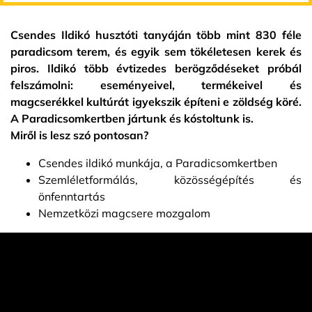
Csendes Ildikó husztóti tanyáján több mint 830 féle
paradicsom terem, és egyik sem tökéletesen kerek és
piros. Ildikó több évtizedes berögződéseket próbál
felszámolni: eseményeivel, termékeivel és
magcserékkel kultúrát igyekszik építeni e zöldség köré.
A Paradicsomkertben jártunk és kóstoltunk is.
Miről is lesz szó pontosan?
Csendes ildikó munkája, a Paradicsomkertben
Szemléletformálás, közösségépítés és
önfenntartás
Nemzetközi magcsere mozgalom