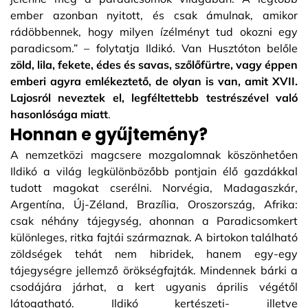
ember azonban nyitott, és csak ámulnak, amikor
rádöbbennek, hogy milyen ízélményt tud okozni egy
paradicsom.” – folytatja Ildikó. Van Husztóton belőle
zöld, lila, fekete, édes és savas, szőlőfürtre, vagy éppen
emberi agyra emlékeztető, de olyan is van, amit XVII.
Lajosról neveztek el, legféltettebb testrészével való
hasonlósága miatt
.
Honnan e gyűjtemény?
A nemzetközi magcsere mozgalomnak köszönhetően
Ildikó a világ legkülönbözőbb pontjain élő gazdákkal
tudott magokat cserélni. Norvégia, Madagaszkár,
Argentína, Új-Zéland, Brazília, Oroszország, Afrika:
csak néhány tájegység, ahonnan a Paradicsomkert
különleges, ritka fajtái származnak. A birtokon található
zöldségek tehát nem hibridek, hanem egy-egy
tájegységre jellemző örökségfajták. Mindennek bárki a
csodájára járhat, a kert ugyanis április végétől
látogatható. Ildikó kertészeti- illetve