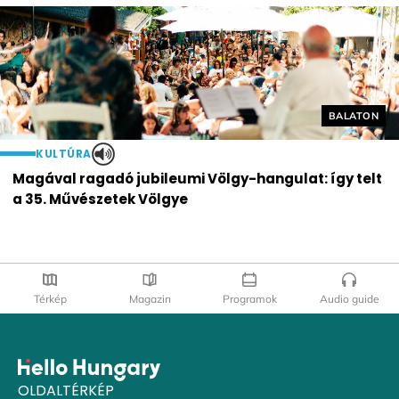
Helyszín cí
BALATON
KULTÚRA
Magával ragadó jubileumi Völgy-hangulat: így telt
a 35. Művészetek Völgye
Térkép
Magazin
Programok
Audio guide
OLDALTÉRKÉP