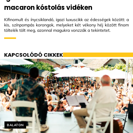
macaron kóstolás vidéken
Kifinomult és ínycsiklandó, igazi luxuscikk az édességek között: a
kis, színpompás korongok, melyeket két vékony héj között finom
töltelék tölt meg, azonnal magukra vonzzák a tekintetet.
KAPCSOLÓDÓ CIKKEK
Helyszín címkék:
BALATON