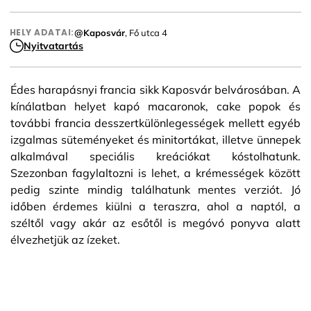
HELY ADATAI:
@Kaposvár
, Fő utca 4
Nyitvatartás
Édes harapásnyi francia sikk Kaposvár belvárosában. A
kínálatban helyet kapó macaronok, cake popok és
további francia desszertkülönlegességek mellett egyéb
izgalmas süteményeket és minitortákat, illetve ünnepek
alkalmával speciális kreációkat kóstolhatunk.
Szezonban fagylaltozni is lehet, a krémességek között
pedig szinte mindig találhatunk mentes verziót. Jó
időben érdemes kiülni a teraszra, ahol a naptól, a
széltől vagy akár az esőtől is megóvó ponyva alatt
élvezhetjük az ízeket.