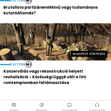
KULTÚRA
Brutalista partizánemlékmű vagy tudományos
kutatóállomás?
Helyszín címkék:
BUDAPEST KÖRNYÉKE
KULTÚRA
Konzerválás vagy rekonstrukció helyett
revitalizáció – Közösségi üggyé vált a fóti
romtemplomban feltámasztása
Térkép
Magazin
Programok
Audio guide