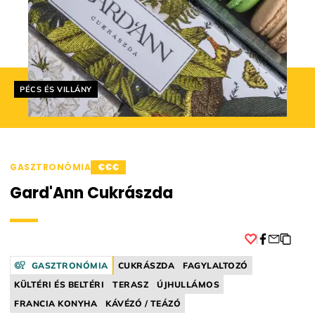
Helyszín címkék:
PÉCS ÉS VILLÁNY
GASZTRONÓMIA
€€€
Gard'Ann Cukrászda
Facebook
GASZTRONÓMIA
CUKRÁSZDA
FAGYLALTOZÓ
KÜLTÉRI ÉS BELTÉRI
TERASZ
ÚJHULLÁMOS
FRANCIA KONYHA
KÁVÉZÓ / TEÁZÓ