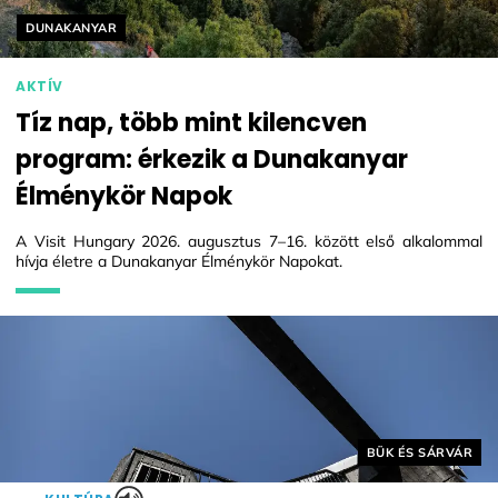
Helyszín címkék:
DUNAKANYAR
AKTÍV
Tíz nap, több mint kilencven
program: érkezik a Dunakanyar
Élménykör Napok
A Visit Hungary 2026. augusztus 7–16. között első alkalommal
hívja életre a Dunakanyar Élménykör Napokat.
Helyszín címkék:
BÜK ÉS SÁRVÁR