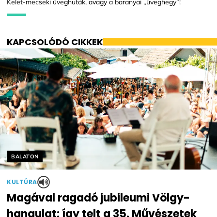
Kelet-mecseki üveghuták, avagy a baranyai „üveghegy”!
KAPCSOLÓDÓ CIKKEK
Helyszín címkék:
BALATON
KULTÚRA
Magával ragadó jubileumi Völgy-
hangulat: így telt a 35. Művészetek