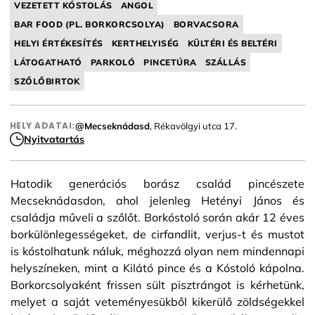
VEZETETT KÓSTOLÁS
ANGOL
BAR FOOD (PL. BORKORCSOLYA)
BORVACSORA
HELYI ÉRTÉKESÍTÉS
KERTHELYISÉG
KÜLTÉRI ÉS BELTÉRI
LÁTOGATHATÓ
PARKOLÓ
PINCETÚRA
SZÁLLÁS
SZŐLŐBIRTOK
HELY ADATAI:
@Mecseknádasd
, Rékavölgyi utca 17.
Nyitvatartás
Hatodik generációs borász család pincészete
Mecseknádasdon, ahol jelenleg Hetényi János és
családja műveli a szőlőt. Borkóstoló során akár 12 éves
borkülönlegességeket, de cirfandlit, verjus-t és mustot
is kóstolhatunk náluk, méghozzá olyan nem mindennapi
helyszíneken, mint a Kilátó pince és a Kóstoló kápolna.
Borkorcsolyaként frissen sült pisztrángot is kérhetünk,
melyet a saját veteményesükből kikerülő zöldségekkel