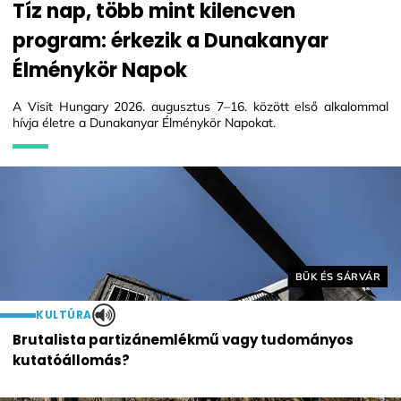
Tíz nap, több mint kilencven
program: érkezik a Dunakanyar
Élménykör Napok
A Visit Hungary 2026. augusztus 7–16. között első alkalommal
hívja életre a Dunakanyar Élménykör Napokat.
Helyszín címkék:
BÜK ÉS SÁRVÁR
KULTÚRA
Brutalista partizánemlékmű vagy tudományos
kutatóállomás?