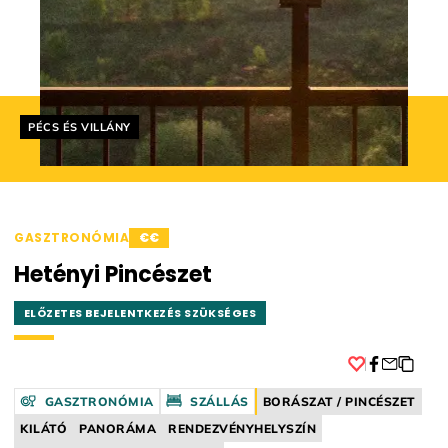
Helyszín címkék:
PÉCS ÉS VILLÁNY
GASZTRONÓMIA
€€
Hetényi Pincészet
ELŐZETES BEJELENTKEZÉS SZÜKSÉGES
Facebook
GASZTRONÓMIA
SZÁLLÁS
BORÁSZAT / PINCÉSZET
KILÁTÓ
PANORÁMA
RENDEZVÉNYHELYSZÍN