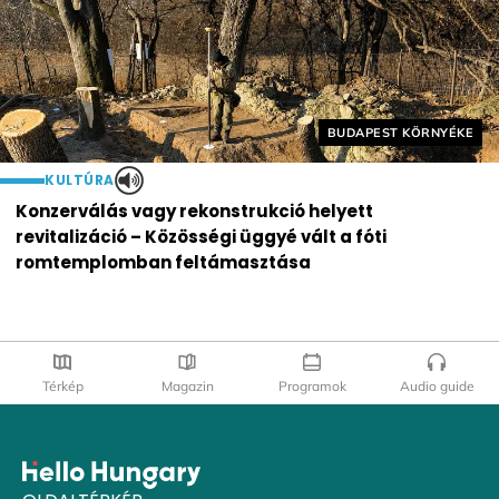
Helyszín címkék:
BUDAPEST KÖRNYÉKE
KULTÚRA
Konzerválás vagy rekonstrukció helyett
revitalizáció – Közösségi üggyé vált a fóti
romtemplomban feltámasztása
Térkép
Magazin
Programok
Audio guide