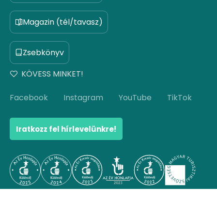
Magazin (tél/tavasz)
Zsebkönyv
KÖVESS MINKET!
Facebook
Instagram
YouTube
TikTok
Iratkozz fel hírlevelünkre!