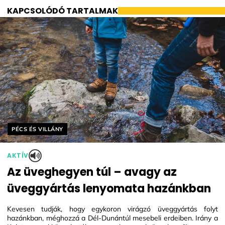
KAPCSOLÓDÓ TARTALMAK
Helyszín címkék:
PÉCS ÉS VILLÁNY
AKTÍV
Az üveghegyen túl – avagy az
üveggyártás lenyomata hazánkban
Kevesen tudják, hogy egykoron virágzó üveggyártás folyt
hazánkban, méghozzá a Dél-Dunántúl mesebeli erdeiben. Irány a