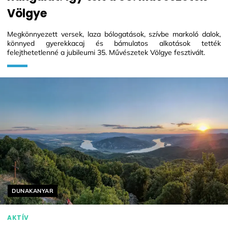
Völgye
Megkönnyezett versek, laza bólogatások, szívbe markoló dalok,
könnyed gyerekkacaj és bámulatos alkotások tették
felejthetetlenné a jubileumi 35. Művészetek Völgye fesztivált.
Helyszín címkék:
DUNAKANYAR
AKTÍV