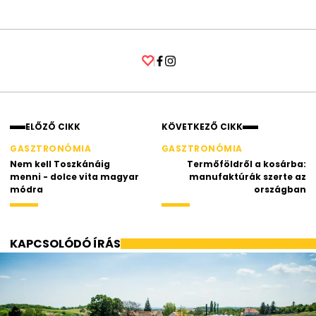
Facebook
Instagram
ELŐZŐ CIKK
KÖVETKEZŐ CIKK
GASZTRONÓMIA
GASZTRONÓMIA
Nem kell Toszkánáig
Termőföldről a kosárba:
menni - dolce vita magyar
manufaktúrák szerte az
módra
országban
KAPCSOLÓDÓ ÍRÁS