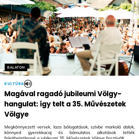
Helyszín címkék:
BALATON
KULTÚRA
Magával ragadó jubileumi Völgy-
hangulat: így telt a 35. Művészetek
Völgye
Megkönnyezett versek, laza bólogatások, szívbe markoló dalok,
könnyed gyerekkacaj és bámulatos alkotások tették
felejthetetlenné a jubileumi 35. Művészetek Völgye fesztivált.