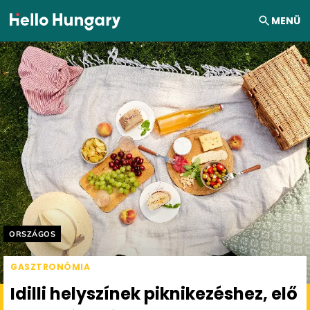
Ugrás a tartalomhoz
MENÜ
Helyszín címkék:
ORSZÁGOS
GASZTRONÓMIA
Idilli helyszínek piknikezéshez, elő