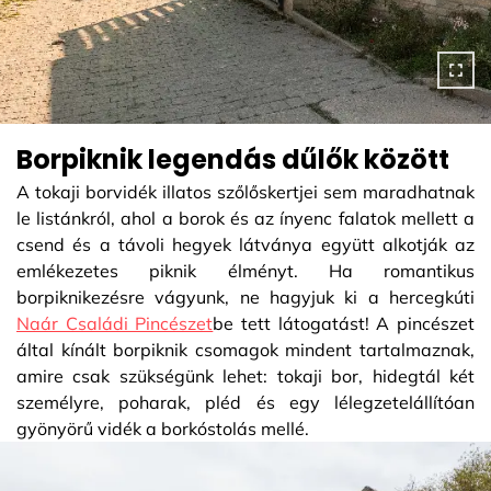
Borpiknik legendás dűlők között
A tokaji borvidék illatos szőlőskertjei sem maradhatnak
le listánkról, ahol a borok és az ínyenc falatok mellett a
csend és a távoli hegyek látványa együtt alkotják az
emlékezetes piknik élményt. Ha romantikus
borpiknikezésre vágyunk, ne hagyjuk ki a hercegkúti
Naár Családi Pincészet
be tett látogatást! A pincészet
által kínált borpiknik csomagok mindent tartalmaznak,
amire csak szükségünk lehet: tokaji bor, hidegtál két
személyre, poharak, pléd és egy lélegzetelállítóan
gyönyörű vidék a borkóstolás mellé.