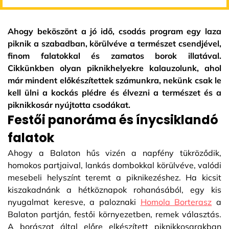
Ahogy beköszönt a jó idő, csodás program egy laza
piknik a szabadban, körülvéve a természet csendjével,
finom falatokkal és zamatos borok illatával.
Cikkünkben olyan piknikhelyekre kalauzolunk, ahol
már mindent előkészítettek számunkra, nekünk csak le
kell ülni a kockás plédre és élvezni a természet és a
piknikkosár nyújtotta csodákat.
Festői panoráma és ínycsiklandó
falatok
Ahogy a Balaton hűs vizén a napfény tükröződik,
homokos partjaival, lankás dombokkal körülvéve, valódi
mesebeli helyszínt teremt a piknikezéshez. Ha kicsit
kiszakadnánk a hétköznapok rohanásából, egy kis
nyugalmat keresve, a paloznaki
Homola Borterasz
a
Balaton partján, festői környezetben, remek választás.
A borászat által előre elkészített piknikkosarakban