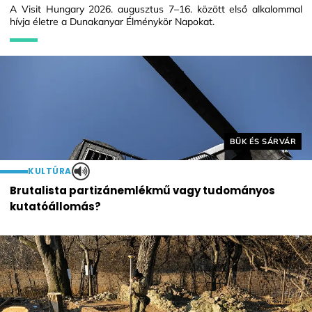
A Visit Hungary 2026. augusztus 7–16. között első alkalommal
hívja életre a Dunakanyar Élménykör Napokat.
Helyszín címkék:
BÜK ÉS SÁRVÁR
KULTÚRA
Brutalista partizánemlékmű vagy tudományos
kutatóállomás?