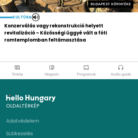
Helyszín címkék:
BUDAPEST KÖRNYÉKE
KULTÚRA
Konzerválás vagy rekonstrukció helyett
revitalizáció – Közösségi üggyé vált a fóti
romtemplomban feltámasztása
Térkép
Magazin
Programok
Audio guide
OLDALTÉRKÉP
Adatvédelem
Sütikezelés