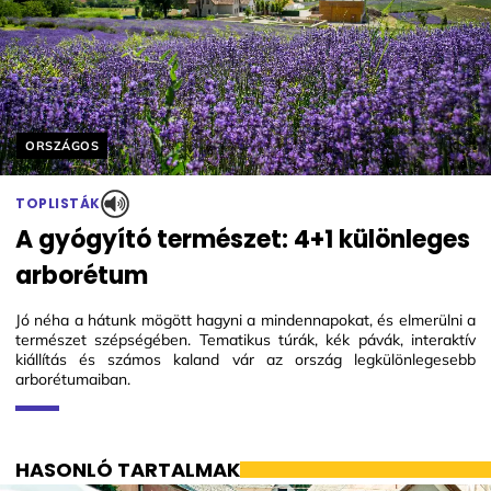
Helyszín címkék:
ORSZÁGOS
TOPLISTÁK
A gyógyító természet: 4+1 különleges
arborétum
Jó néha a hátunk mögött hagyni a mindennapokat, és elmerülni a
természet szépségében. Tematikus túrák, kék pávák, interaktív
kiállítás és számos kaland vár az ország legkülönlegesebb
arborétumaiban.
HASONLÓ TARTALMAK