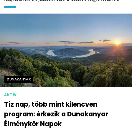
Helyszín címkék:
DUNAKANYAR
AKTÍV
Tíz nap, több mint kilencven
program: érkezik a Dunakanyar
Élménykör Napok