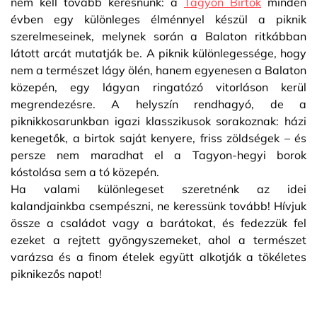
nem kell tovább keresnünk: a
Tagyon Birtok
minden
évben egy különleges élménnyel készül a piknik
szerelmeseinek, melynek során a Balaton ritkábban
látott arcát mutatják be. A piknik különlegessége, hogy
nem a természet lágy ölén, hanem egyenesen a Balaton
közepén, egy lágyan ringatózó vitorláson kerül
megrendezésre. A helyszín rendhagyó, de a
piknikkosarunkban igazi klasszikusok sorakoznak: házi
kenegetők, a birtok saját kenyere, friss zöldségek – és
persze nem maradhat el a Tagyon-hegyi borok
kóstolása sem a tó közepén.
Ha valami különlegeset szeretnénk az idei
kalandjainkba csempészni, ne keressünk tovább! Hívjuk
össze a családot vagy a barátokat, és fedezzük fel
ezeket a rejtett gyöngyszemeket, ahol a természet
varázsa és a finom ételek együtt alkotják a tökéletes
piknikezős napot!