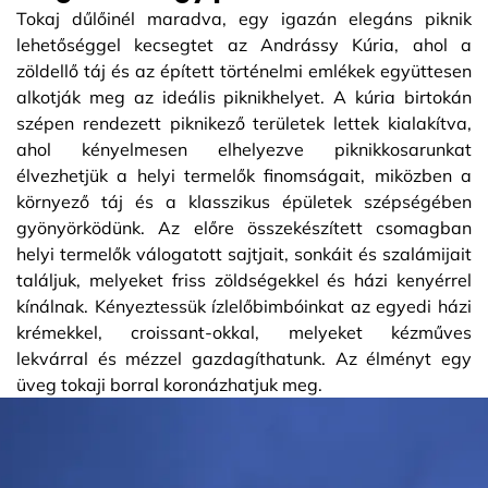
Tokaj dűlőinél maradva, egy igazán elegáns piknik
lehetőséggel kecsegtet az Andrássy Kúria, ahol a
zöldellő táj és az épített történelmi emlékek együttesen
alkotják meg az ideális piknikhelyet. A kúria birtokán
szépen rendezett piknikező területek lettek kialakítva,
ahol kényelmesen elhelyezve piknikkosarunkat
élvezhetjük a helyi termelők finomságait, miközben a
környező táj és a klasszikus épületek szépségében
gyönyörködünk. Az előre összekészített csomagban
helyi termelők válogatott sajtjait, sonkáit és szalámijait
találjuk, melyeket friss zöldségekkel és házi kenyérrel
kínálnak. Kényeztessük ízlelőbimbóinkat az egyedi házi
krémekkel, croissant-okkal, melyeket kézműves
lekvárral és mézzel gazdagíthatunk. Az élményt egy
üveg tokaji borral koronázhatjuk meg.