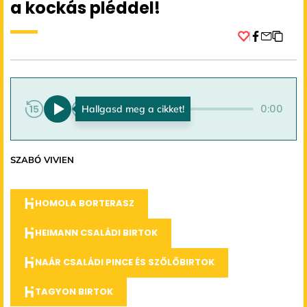
a kockás pléddel!
Facebook
0:00
0:00
SZABÓ VIVIEN
HOMOLA BORTERASZ
HEIMANN CSALÁDI BIRTOK
NAÁR CSALÁDI PINCE ÉS SZŐLŐBIRTOK
TAGYON BIRTOK