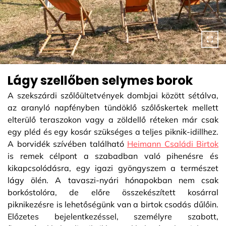
Lágy szellőben selymes borok
A szekszárdi szőlőültetvények dombjai között sétálva,
az aranyló napfényben tündöklő szőlőskertek mellett
elterülő teraszokon vagy a zöldellő réteken már csak
egy pléd és egy kosár szükséges a teljes piknik-idillhez.
A borvidék szívében található
Heimann Családi Birtok
is remek célpont a szabadban való pihenésre és
kikapcsolódásra, egy igazi gyöngyszem a természet
lágy ölén. A tavaszi-nyári hónapokban nem csak
borkóstolóra, de előre összekészített kosárral
piknikezésre is lehetőségünk van a birtok csodás dűlőin.
Előzetes bejelentkezéssel, személyre szabott,