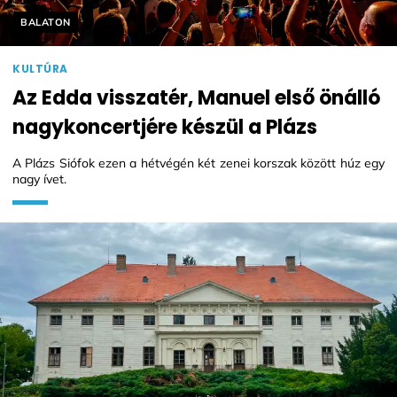
Helyszín címkék:
BALATON
KULTÚRA
Az Edda visszatér, Manuel első önálló
nagykoncertjére készül a Plázs
A Plázs Siófok ezen a hétvégén két zenei korszak között húz egy
nagy ívet.