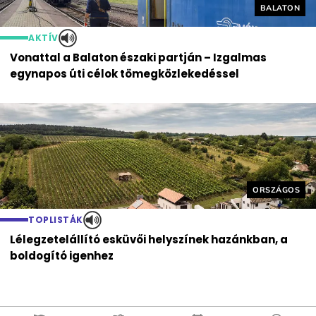
Helyszín cí
BALATON
AKTÍV
Vonattal a Balaton északi partján – Izgalmas
egynapos úti célok tömegközlekedéssel
Helyszín cím
ORSZÁGOS
TOPLISTÁK
Lélegzetelállító esküvői helyszínek hazánkban, a
boldogító igenhez