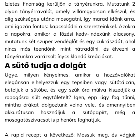
ízletes finomság kerüljön a tányérunkra. Mutatunk 2
olyan tányérravalót, amely villámgyorsan elkészül, és
alig szükséges utána mosogatni, így marad időnk arra,
ami igazán fontos: kapcsolódni a szeretteinkkel. Azokra
a napokra, amikor a főzési kedv-indexünk alacsony,
mutatunk két szuper vendéglőt és egy cukrászdát, ahol
nincs más teendőnk, mint hátradőlni, és élvezni a
tányérunkra varázsolt ínycsiklandó kreációkat.
A sütő tudja a dolgát
Ugye, milyen kényelmes, amikor a hozzávalókat
elegánsan elhelyezzük egy tepsiben vagy sütőtálcán,
betoljuk a sütőbe, és egy szűk óra múlva kiszedjük a
ropogósra sült egytálételt? Igen, épp úgy fog tűnni,
mintha órákat dolgoztunk volna vele, és amennyiben
akkurátusan használjuk a sütőpapírt, még a
mosogatószivacsot is pihenőre foghatjuk.
A rapid recept a következő: Mossuk meg, és vágjuk