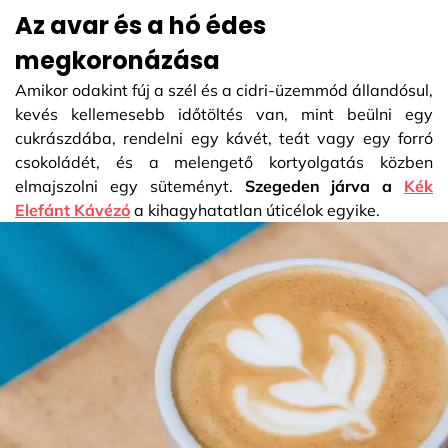
Az avar és a hó édes
megkoronázása
Amikor odakint fúj a szél és a cidri-üzemmód állandósul,
kevés kellemesebb időtöltés van, mint beülni egy
cukrászdába, rendelni egy kávét, teát vagy egy forró
csokoládét, és a melengető kortyolgatás közben
elmajszolni egy süteményt.
Szegeden járva a
Kék
Elefánt Kávézó
a kihagyhatatlan úticélok egyike.