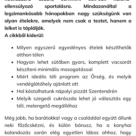
ellensúlyozó sportolásra. Mindazonáltal a
legzimankósabb hónapokban nagy szükségünk van
olyan ételekre, amelyek nem csak a testet, hanem a
lelket is táplálják.
A cikkből kiderül:
Milyen egyszerű egyedényes ételek készíthetők
otthon télen
Hogyan lehet sütőben gyors, komplett vacsorát
készíteni minimális mosogatással
Miért ideális téli program az Őrség, és melyik
vendéglátóhely ajánlott ott
Hol kóstolhatunk nápolyi pizzát Szentendrén
Melyik szegedi cukrászda lehet jó választás egy
téli, melengető megállóhoz
Még jobb, ha barátokkal vagy a családdal együtt állunk
neki főzőcskézni, és külön bónusz, ha a konyhai
kalandozás során elég egyetlen lábos ahhoz, hogy