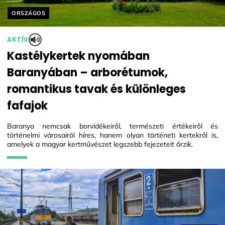
Helyszín címkék:
ORSZÁGOS
AKTÍV
Kastélykertek nyomában
Baranyában – arborétumok,
romantikus tavak és különleges
fafajok
Baranya nemcsak borvidékeiről, természeti értékeiről és
történelmi városairól híres, hanem olyan történeti kertekről is,
amelyek a magyar kertművészet legszebb fejezeteit őrzik.