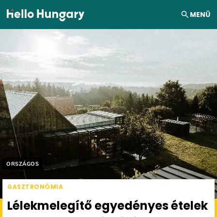
Ugrás a tartalomhoz
MENÜ
Helyszín címkék:
ORSZÁGOS
GASZTRONÓMIA
Lélekmelegítő egyedényes ételek