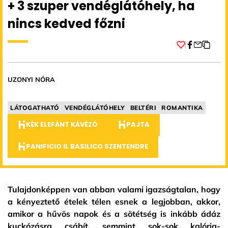
+ 3 szuper vendéglátóhely, ha
nincs kedved főzni
Facebook
UZONYI NÓRA
LÁTOGATHATÓ
VENDÉGLÁTÓHELY
BELTÉRI
ROMANTIKA
KÉK ELEFÁNT KÁVÉZÓ
PAJTA
PANIFICIO IL BASILICO SZENTENDRE
Tulajdonképpen van abban valami igazságtalan, hogy
a kényeztető ételek télen esnek a legjobban, akkor,
amikor a hűvös napok és a sötétség is inkább ádáz
kuckózásra csábít, semmint sok-sok kalória-