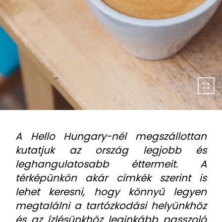
A Hello Hungary-nél megszállottan
kutatjuk az ország legjobb és
leghangulatosabb éttermeit. A
térképünkön akár címkék szerint is
lehet keresni, hogy könnyű legyen
megtalálni a tartózkodási helyünkhöz
és az ízlésünkhöz leginkább passzoló