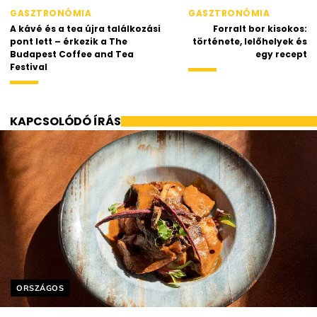
GASZTRONÓMIA
GASZTRONÓMIA
A kávé és a tea újra találkozási
Forralt bor kisokos:
pont lett – érkezik a The
története, lelőhelyek és
Budapest Coffee and Tea
egy recept
Festival
KAPCSOLÓDÓ ÍRÁS
Helyszín címkék:
ORSZÁGOS