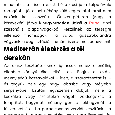
mindehhez a frissen esett hó biztosítja a talpalávaló
ropogást – jól eshet néhány különleges falat; amit nem
nekünk kell összeütni. Őriszentpéteren (vagy a
környékén) járva
kihagyhatatlan úticél a
Pajta
, ahol
szezonális alapanyagokból készülnek az térségre
jellemző finomságok. Ha valódi gasztrokalandra
vágyunk, a degusztációs menüre is érdemes benevezni!
Mediterrán életérzés a tél
derekán
Az olasz tésztaételeknek igencsak nehéz ellenállni,
ellenben könnyű őket elkészíteni. Fogjuk a kívánt
mennyiségű hozzávalókat – igen, a száraztésztát is! –
és tegyük bele egy nagy lábasba vagy mélyebb
serpenyőbe. Ezután egyszerűen dobjuk mellé a
kockákra vagy szeletekre vágott zöldségeket, a
felaprított hagymát, néhány gerezd fokhagymát, a
fűszereket és – ha paradicsomos verziót készítünk – a
passzírozott paradicsomot/konzerv paradicsomot is.