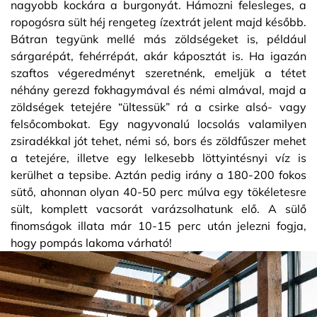
nagyobb kockára a burgonyát. Hámozni felesleges, a
ropogósra sült héj rengeteg ízextrát jelent majd később.
Bátran tegyünk mellé más zöldségeket is, például
sárgarépát, fehérrépát, akár káposztát is. Ha igazán
szaftos végeredményt szeretnénk, emeljük a tétet
néhány gerezd fokhagymával és némi almával, majd a
zöldségek tetejére “ültessük” rá a csirke alsó- vagy
felsőcombokat. Egy nagyvonalú locsolás valamilyen
zsiradékkal jót tehet, némi só, bors és zöldfűszer mehet
a tetejére, illetve egy lelkesebb löttyintésnyi víz is
kerülhet a tepsibe. Aztán pedig irány a 180-200 fokos
sütő, ahonnan olyan 40-50 perc múlva egy tökéletesre
sült, komplett vacsorát varázsolhatunk elő. A sülő
finomságok illata már 10-15 perc után jelezni fogja,
hogy pompás lakoma várható!