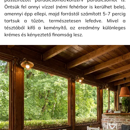
Öntsük fel annyi vízzel (némi fehérbor is kerülhet bele),
amennyi épp ellepi, majd forrástól számított 5-7 percig
tartsuk a tűzön, természetesen lefedve. Mivel a
tésztából kifő a keményítő, az eredmény különleges
krémes és kényeztető finomság lesz.