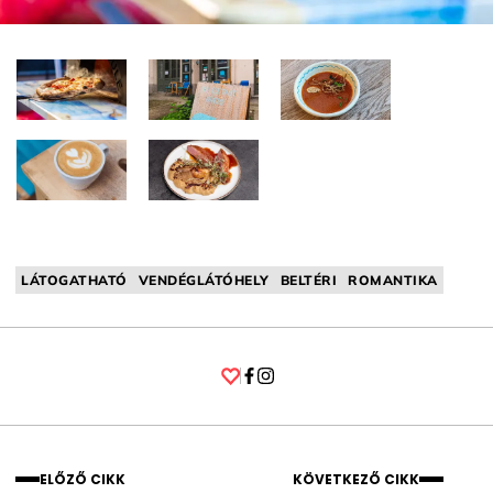
LÁTOGATHATÓ
VENDÉGLÁTÓHELY
BELTÉRI
ROMANTIKA
Facebook
Instagram
ELŐZŐ CIKK
KÖVETKEZŐ CIKK