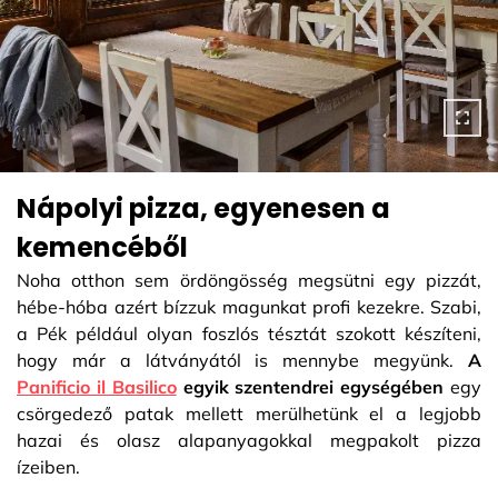
Nápolyi pizza, egyenesen a
kemencéből
Noha otthon sem ördöngösség megsütni egy pizzát,
hébe-hóba azért bízzuk magunkat profi kezekre. Szabi,
a Pék például olyan foszlós tésztát szokott készíteni,
hogy már a látványától is mennybe megyünk.
A
Panificio il Basilico
egyik szentendrei egységében
egy
csörgedező patak mellett merülhetünk el a legjobb
hazai és olasz alapanyagokkal megpakolt pizza
ízeiben.