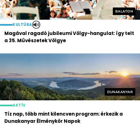
Helyszín cí
BALATON
KULTÚRA
Magával ragadó jubileumi Völgy-hangulat: így telt
a 35. Művészetek Völgye
Helyszín címké
DUNAKANYAR
AKTÍV
Tíz nap, több mint kilencven program: érkezik a
Dunakanyar Élménykör Napok