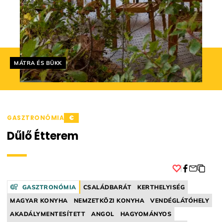
Helyszín címkék:
MÁTRA ÉS BÜKK
GASZTRONÓMIA
€
Dűlő Étterem
Facebook
GASZTRONÓMIA
CSALÁDBARÁT
KERTHELYISÉG
MAGYAR KONYHA
NEMZETKÖZI KONYHA
VENDÉGLÁTÓHELY
AKADÁLYMENTESÍTETT
ANGOL
HAGYOMÁNYOS