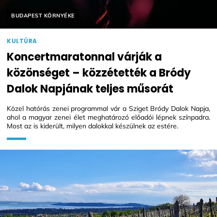
Helyszín címkék:
BUDAPEST KÖRNYÉKE
KULTÚRA
Koncertmaratonnal várják a
közönséget – közzétették a Bródy
Dalok Napjának teljes műsorát
Közel hatórás zenei programmal vár a Sziget Bródy Dalok Napja,
ahol a magyar zenei élet meghatározó előadói lépnek színpadra.
Most az is kiderült, milyen dalokkal készülnek az estére.