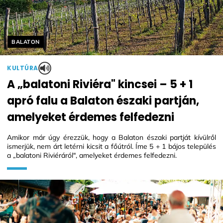
Helyszín címkék:
BALATON
KULTÚRA
A „balatoni Riviéra" kincsei – 5 + 1
apró falu a Balaton északi partján,
amelyeket érdemes felfedezni
Amikor már úgy érezzük, hogy a Balaton északi partját kívülről
ismerjük, nem árt letérni kicsit a főútról. Íme 5 + 1 bájos település
a „balatoni Riviéráról", amelyeket érdemes felfedezni.