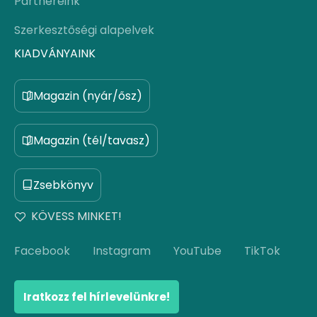
Partnereink
Szerkesztőségi alapelvek
KIADVÁNYAINK
Magazin (nyár/ősz)
Magazin (tél/tavasz)
Zsebkönyv
KÖVESS MINKET!
Facebook
Instagram
YouTube
TikTok
Iratkozz fel hírlevelünkre!