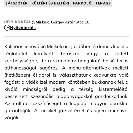
JÁTSZÓTÉR
KÜLTÉRI ÉS BELTÉRI
PARKOLÓ
TERASZ
HELY ADATAI:
@Miskolc
, Görgey Artúr utca 10.
Nyitvatartás
Kulináris innováció Miskolcon. Jó időben érdemes kiülni a
téglafallal körülvett teraszra vagy a fedett
kerthelyiségbe, de a skandináv hangulatú belső tér is
otthonosságot sugároz. A menü-alternatívák mellett
(hétközben) étlapról is választhatunk kedvünkre való
fogást; a vidék ízei modern köntösben bukkannak fel, a
kiváló minőségről pedig a térség kistermelőitől
beszerzett szezonális alapanyagokkal gondoskodnak.
Az itallap sokszínűségét a legjobb magyar borokkal
garantálják. A kicsiket játszótérrel és gyerekmenüvel
várják.