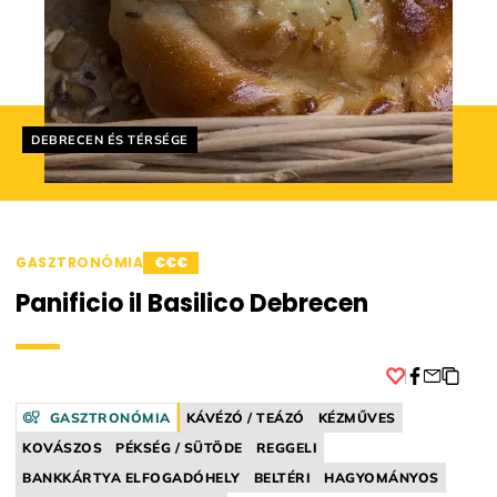
Helyszín címkék:
DEBRECEN ÉS TÉRSÉGE
GASZTRONÓMIA
€€€
Panificio il Basilico Debrecen
Facebook
GASZTRONÓMIA
KÁVÉZÓ / TEÁZÓ
KÉZMŰVES
KOVÁSZOS
PÉKSÉG / SÜTÖDE
REGGELI
BANKKÁRTYA ELFOGADÓHELY
BELTÉRI
HAGYOMÁNYOS