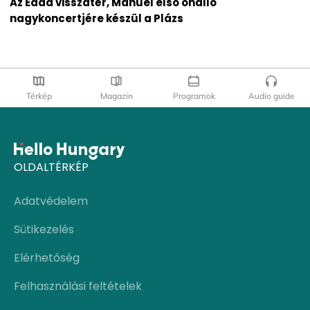
Az Edda visszatér, Manuel első önálló
nagykoncertjére készül a Plázs
Térkép
Magazin
Programok
Audio guide
OLDALTÉRKÉP
Adatvédelem
Sütikezelés
Elérhetőség
Felhasználási feltételek