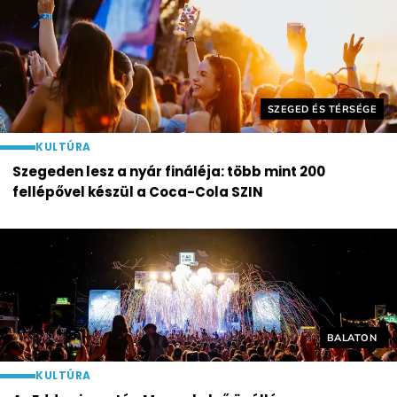
Helyszín címkék:
SZEGED ÉS TÉRSÉGE
KULTÚRA
Szegeden lesz a nyár fináléja: több mint 200
fellépővel készül a Coca-Cola SZIN
Helyszín cí
BALATON
KULTÚRA