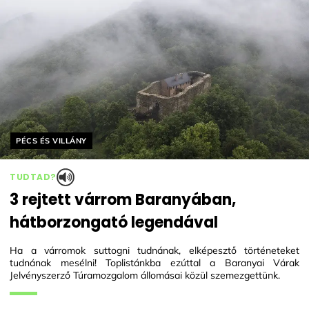
Helyszín címkék:
PÉCS ÉS VILLÁNY
TUDTAD?
3 rejtett várrom Baranyában,
hátborzongató legendával
Ha a várromok suttogni tudnának, elképesztő történeteket
tudnának mesélni! Toplistánkba ezúttal a Baranyai Várak
Jelvényszerző Túramozgalom állomásai közül szemezgettünk.