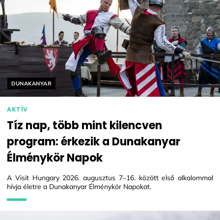
Helyszín címkék:
DUNAKANYAR
AKTÍV
Tíz nap, több mint kilencven
program: érkezik a Dunakanyar
Élménykör Napok
A Visit Hungary 2026. augusztus 7–16. között első alkalommal
hívja életre a Dunakanyar Élménykör Napokat.