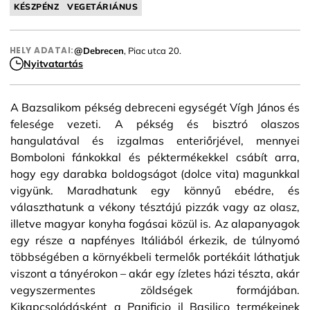
KÉSZPÉNZ
VEGETÁRIÁNUS
HELY ADATAI:
@Debrecen
, Piac utca 20.
Nyitvatartás
A Bazsalikom pékség debreceni egységét Vígh János és
felesége vezeti. A pékség és bisztró olaszos
hangulatával és izgalmas enteriőrjével, mennyei
Bomboloni fánkokkal és péktermékekkel csábít arra,
hogy egy darabka boldogságot (dolce vita) magunkkal
vigyünk. Maradhatunk egy könnyű ebédre, és
választhatunk a vékony tésztájú pizzák vagy az olasz,
illetve magyar konyha fogásai közül is. Az alapanyagok
egy része a napfényes Itáliából érkezik, de túlnyomó
többségében a környékbeli termelők portékáit láthatjuk
viszont a tányérokon – akár egy ízletes házi tészta, akár
vegyszermentes zöldségek formájában.
Kikapcsolódásként a Panificio il Basilico termékeinek