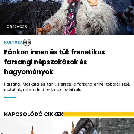
Helyszín címkék:
ORSZÁGOS
KULTÚRA
Fánkon innen és túl: frenetikus
farsangi népszokások és
hagyományok
Farsang. Maskara és fánk. Persze a farsang ennél többről szól,
mutatjuk, mi mindent érdemes tudni róla.
KAPCSOLÓDÓ CIKKEK