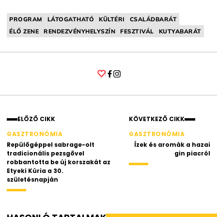
PROGRAM
LÁTOGATHATÓ
KÜLTÉRI
CSALÁDBARÁT
ÉLŐ ZENE
RENDEZVÉNYHELYSZÍN
FESZTIVÁL
KUTYABARÁT
Facebook
Instagram
ELŐZŐ CIKK
KÖVETKEZŐ CIKK
GASZTRONÓMIA
GASZTRONÓMIA
Repülőgéppel sabrage-olt
Ízek és aromák a hazai
tradicionális pezsgővel
gin piacról
robbantotta be új korszakát az
Etyeki Kúria a 30.
születésnapján