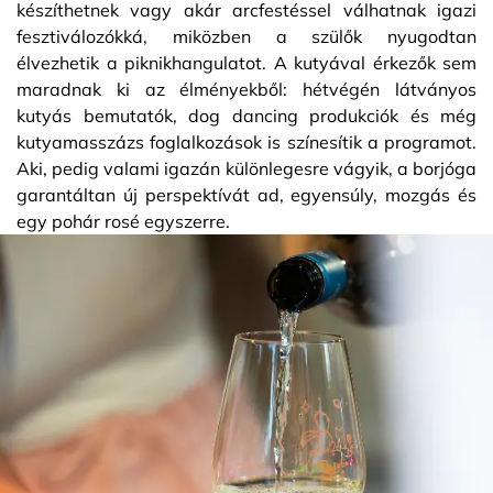
készíthetnek vagy akár arcfestéssel válhatnak igazi
fesztiválozókká, miközben a szülők nyugodtan
élvezhetik a piknikhangulatot. A kutyával érkezők sem
maradnak ki az élményekből: hétvégén látványos
kutyás bemutatók, dog dancing produkciók és még
kutyamasszázs foglalkozások is színesítik a programot.
Aki, pedig valami igazán különlegesre vágyik, a borjóga
garantáltan új perspektívát ad, egyensúly, mozgás és
egy pohár rosé egyszerre.