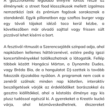
A gasztronómia legalább ennyire fontos része az
élménynek: a street food klasszikusok mellett izgalmas
nemzetközi ízek és prémium fogások sorakoznak a
standoknál. Egyik pillanatban egy szaftos burger vagy
egy távoli tájakat idéző taco kerül kézbe, a
következőben már olvadó sajttal vagy frissen sült
pizzával lehet kísérni a bort.
A fesztivál ritmusát a Szerencsejáték színpad adja, ahol
napközben kellemes háttérzenével, estére pedig igazi
koncertélményekkel találkozhatnak a látogatók. Fellép
többek között Hangácsi Márton, a Dynamite Dudes,
vagy Bréda Bia, de a hangulatot DJ-szettek is tovább
fokozzák éjszakába nyúlóan. A programok nem csak a
zenéről szólnak: minden nap kötetlen, interaktív
beszélgetések várják az érdeklődőket borászokkal és
gasztro kiállítókkal, ahol a kóstolás élménye egy kis
plusz tudással egészül ki. A gyerekeket a Kreatív kuckó
várja, ahol kézműveskedhetnek, ékszereket