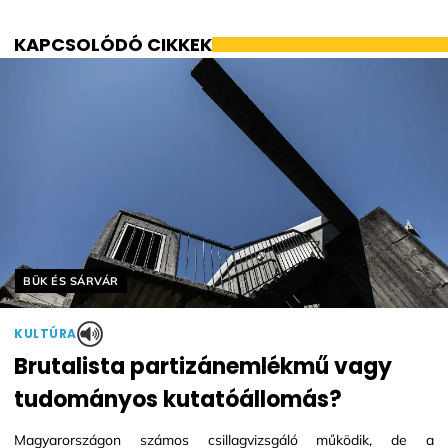
KAPCSOLÓDÓ CIKKEK
Helyszín címkék:
BÜK ÉS SÁRVÁR
KULTÚRA
Brutalista partizánemlékmű vagy
tudományos kutatóállomás?
Magyarországon számos csillagvizsgáló működik, de a