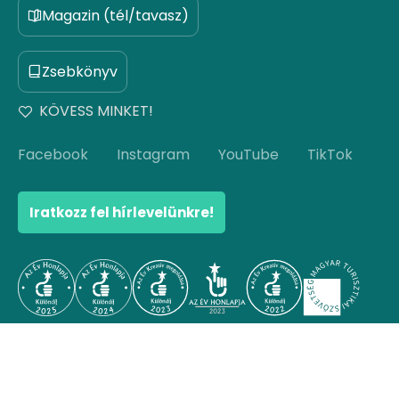
Magazin (tél/tavasz)
Zsebkönyv
KÖVESS MINKET!
Facebook
Instagram
YouTube
TikTok
Iratkozz fel hírlevelünkre!
© Copyright 2026 Hello Hungary. Minden jog