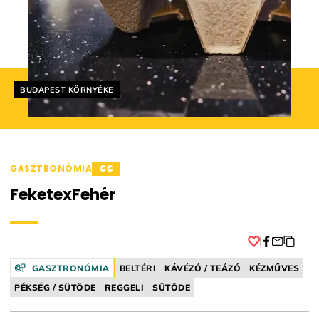
Helyszín címkék:
BUDAPEST KÖRNYÉKE
GASZTRONÓMIA
€€
FeketexFehér
Facebook
GASZTRONÓMIA
BELTÉRI
KÁVÉZÓ / TEÁZÓ
KÉZMŰVES
PÉKSÉG / SÜTÖDE
REGGELI
SÜTÖDE