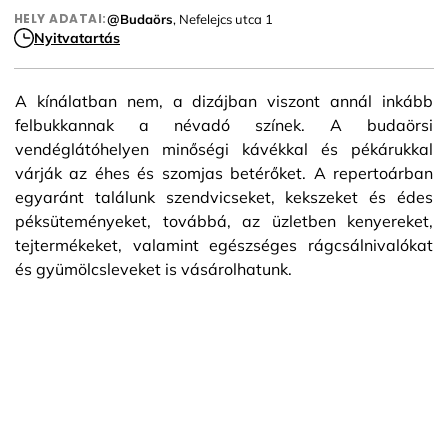
HELY ADATAI:
@Budaörs
, Nefelejcs utca 1
Nyitvatartás
A kínálatban nem, a dizájban viszont annál inkább
felbukkannak a névadó színek. A budaörsi
vendéglátóhelyen minőségi kávékkal és pékárukkal
várják az éhes és szomjas betérőket. A repertoárban
egyaránt találunk szendvicseket, kekszeket és édes
péksüteményeket, továbbá, az üzletben kenyereket,
tejtermékeket, valamint egészséges rágcsálnivalókat
és gyümölcsleveket is vásárolhatunk.