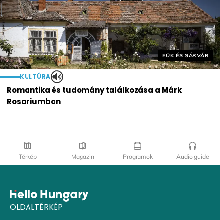
Helyszín címkék:
BÜK ÉS SÁRVÁR
KULTÚRA
Romantika és tudomány találkozása a Márk
Rosariumban
Térkép
Magazin
Programok
Audio guide
OLDALTÉRKÉP