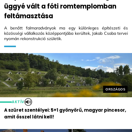
üggyé vált a fóti romtemplomban
feltámasztása
A benőtt falmaradványok ma egy különleges építészeti és
közösségi vállalkozás középpontjába kerültek, Jakab Csaba tervei
nyomán rekonstrukció születik.
Helyszín cím
ORSZÁGOS
AKTÍV
A szüret szentélyei: 5+1 gyönyörű, magyar pincesor,
amit ősszel látni kell!