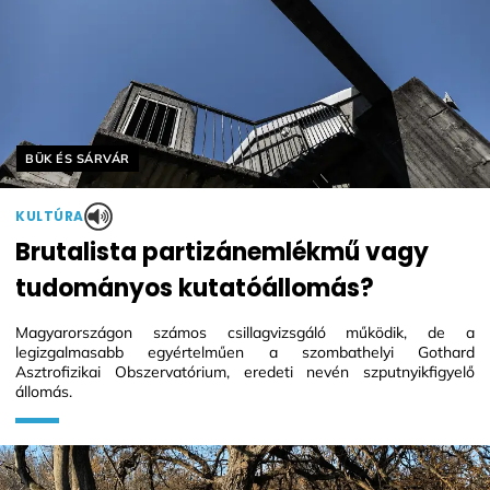
Helyszín címkék:
BÜK ÉS SÁRVÁR
KULTÚRA
Brutalista partizánemlékmű vagy
tudományos kutatóállomás?
Magyarországon számos csillagvizsgáló működik, de a
legizgalmasabb egyértelműen a szombathelyi Gothard
Asztrofizikai Obszervatórium, eredeti nevén szputnyikfigyelő
állomás.