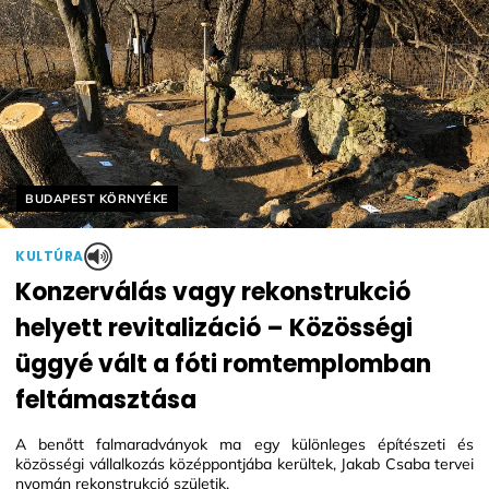
Helyszín címkék:
BUDAPEST KÖRNYÉKE
KULTÚRA
Konzerválás vagy rekonstrukció
helyett revitalizáció – Közösségi
üggyé vált a fóti romtemplomban
feltámasztása
A benőtt falmaradványok ma egy különleges építészeti és
közösségi vállalkozás középpontjába kerültek, Jakab Csaba tervei
nyomán rekonstrukció születik.