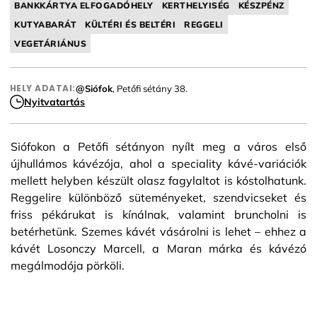
BANKKÁRTYA ELFOGADÓHELY
KERTHELYISÉG
KÉSZPÉNZ
KUTYABARÁT
KÜLTÉRI ÉS BELTÉRI
REGGELI
VEGETÁRIÁNUS
HELY ADATAI:
@Siófok
, Petőfi sétány 38.
Nyitvatartás
Siófokon a Petőfi sétányon nyílt meg a város első
újhullámos kávézója, ahol a speciality kávé-variációk
mellett helyben készült olasz fagylaltot is kóstolhatunk.
Reggelire különböző süteményeket, szendvicseket és
friss pékárukat is kínálnak, valamint bruncholni is
betérhetünk. Szemes kávét vásárolni is lehet – ehhez a
kávét Losonczy Marcell, a Maran márka és kávézó
megálmodója pörköli.