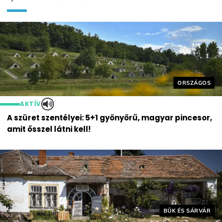
Helyszín cím
ORSZÁGOS
AKTÍV
A szüret szentélyei: 5+1 gyönyörű, magyar pincesor,
amit ősszel látni kell!
Helyszín címkék:
BÜK ÉS SÁRVÁR