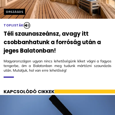
Helyszín címkék:
ORSZÁGOS
TOPLISTÁK
Téli szaunaszeánsz, avagy itt
csobbanhatunk a forróság után a
jeges Balatonban!
Magyarországon ugyan nincs lehetőségünk léket vágni a fagyos
tengerbe, ám a Balatonban meg tudunk mártózni szaunázás
után. Mutatjuk, hol van erre lehetőség!
KAPCSOLÓDÓ CIKKEK