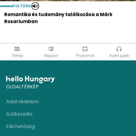
KULTÚRA
Romantika és tudomány találkozása a Márk
Rosariumban
Térkép
Magazin
Programok
Audio guide
OLDALTÉRKÉP
Adatvédelem
Sütikezelés
Elérhetőség