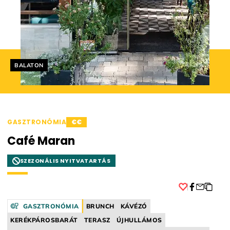
Helyszín címkék:
BALATON
GASZTRONÓMIA
€€
Café Maran
SZEZONÁLIS NYITVATARTÁS
Facebook
GASZTRONÓMIA
BRUNCH
KÁVÉZÓ
KERÉKPÁROSBARÁT
TERASZ
ÚJHULLÁMOS