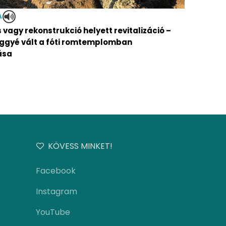
A
vagy rekonstrukció helyett revitalizáció –
ggyé vált a fóti romtemplomban
ása
KÖVESS MINKET!
Facebook
Instagram
YouTube