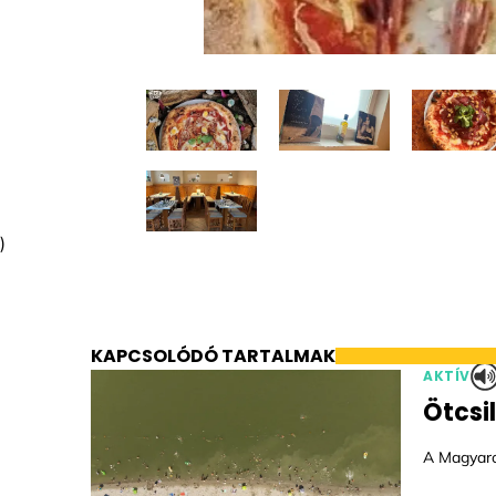
)
KAPCSOLÓDÓ TARTALMAK
AKTÍV
Ötcsi
A Magyaror