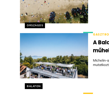
Helyszín címkék:
ORSZÁGOS
GASZTR
A Bal
műhel
Michelin-
mutatkozt
Helyszín címkék:
BALATON