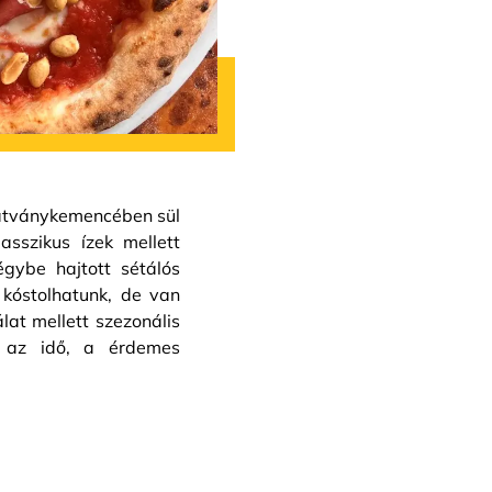
 látványkemencében sül
sszikus ízek mellett
égybe hajtott sétálós
 kóstolhatunk, de van
lat mellett szezonális
jó az idő, a érdemes