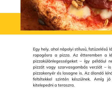
Egy hely, ahol nápolyi stílusú, fatüzelésű
ropogósra a pizza. Az étteremben a kla
pizzakülönlegességeket – így például n
pizzát vagy szarvasgombás verziót – is
pizzakenyér és lasagne is. Az álandó kíná
feltétekkel szintén készülnek. Amíg 
kitelepedni a teraszra.