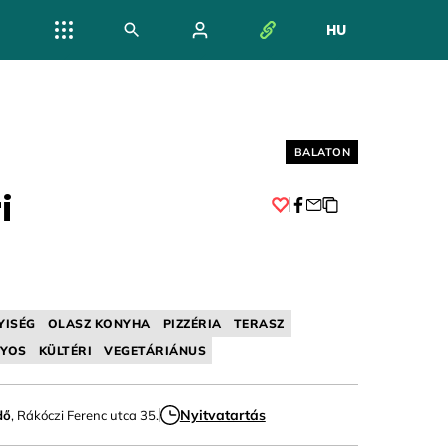
HU
NYELV VÁL
Helyszín címkék:
BALATON
i
Facebook
YISÉG
OLASZ KONYHA
PIZZÉRIA
TERASZ
YOS
KÜLTÉRI
VEGETÁRIÁNUS
Nyitvatartás
dő
, Rákóczi Ferenc utca 35.