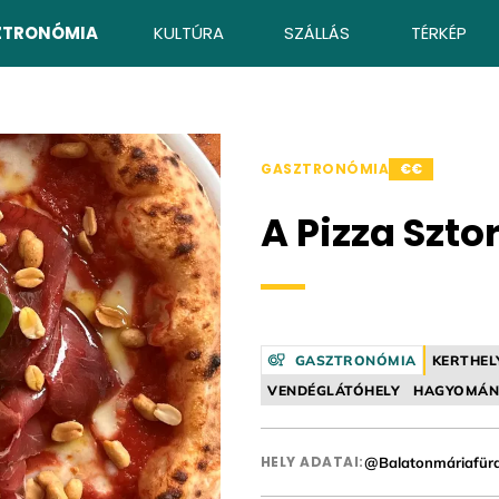
ZTRONÓMIA
KULTÚRA
SZÁLLÁS
TÉRKÉP
GASZTRONÓMIA
€€
A Pizza Sztor
GASZTRONÓMIA
KERTHEL
VENDÉGLÁTÓHELY
HAGYOMÁN
HELY ADATAI:
@Balatonmáriafür