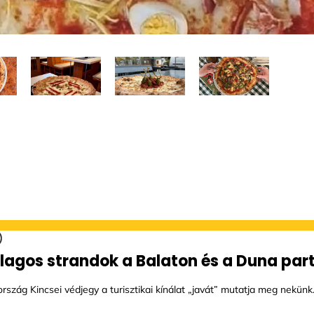
llagos strandok a Balaton és a Duna par
szág Kincsei védjegy a turisztikai kínálat „javát” mutatja meg nekünk