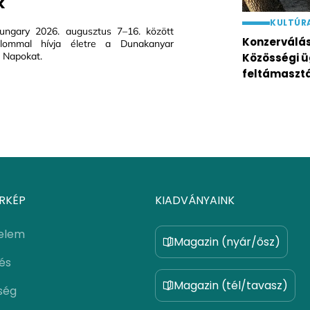
k
KULTÚR
ungary 2026. augusztus 7–16. között
Konzerválás 
alommal hívja életre a Dunakanyar
 Napokat.
Közösségi ü
feltámaszt
RKÉP
KIADVÁNYAINK
elem
Magazin (nyár/ősz)
lés
Magazin (tél/tavasz)
ség