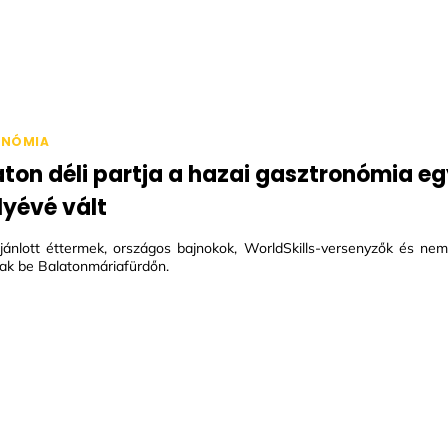
ONÓMIA
aton déli partja a hazai gasztronómia 
yévé vált
ajánlott éttermek, országos bajnokok, WorldSkills-versenyzők és nem
ak be Balatonmáriafürdőn.