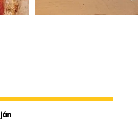
tján
.