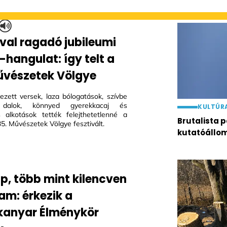
al ragadó jubileumi
-hangulat: így telt a
űvészetek Völgye
zett versek, laza bólogatások, szívbe
 dalok, könnyed gyerekkacaj és
KULTÚR
 alkotások tették felejthetetlenné a
Brutalista
35. Művészetek Völgye fesztivált.
kutatóállo
ap, több mint kilencven
am: érkezik a
anyar Élménykör