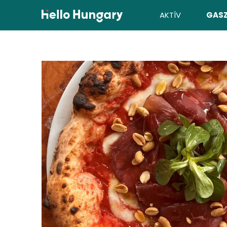
Ugrás a tartalomhoz
AKTÍV
GAS