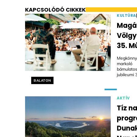
KAPCSOLÓDÓ CIKKEK
KULTÚRA
Magáv
Völgy
35. M
Megkönnye
markoló
bámulatos
jubileumi 
Helyszín címkék:
BALATON
AKTÍV
Tíz n
progr
Dunak