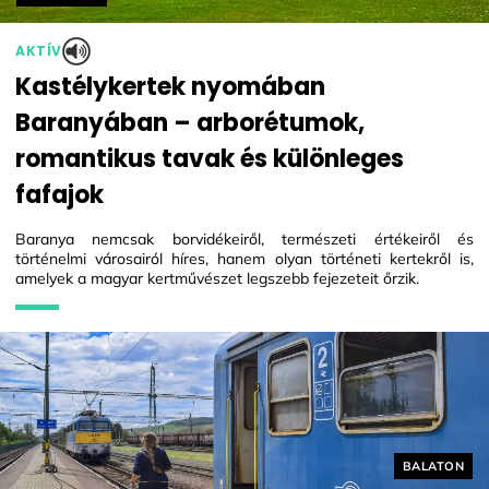
AKTÍV
Kastélykertek nyomában
Baranyában – arborétumok,
romantikus tavak és különleges
fafajok
Baranya nemcsak borvidékeiről, természeti értékeiről és
történelmi városairól híres, hanem olyan történeti kertekről is,
amelyek a magyar kertművészet legszebb fejezeteit őrzik.
Helyszín cí
BALATON