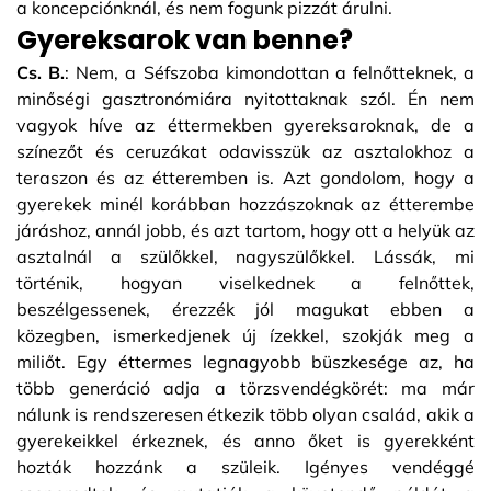
a koncepciónknál, és nem fogunk pizzát árulni.
Gyereksarok van benne?
Cs. B.
: Nem, a Séfszoba kimondottan a felnőtteknek, a
minőségi gasztronómiára nyitottaknak szól. Én nem
vagyok híve az éttermekben gyereksaroknak, de a
színezőt és ceruzákat odavisszük az asztalokhoz a
teraszon és az étteremben is. Azt gondolom, hogy a
gyerekek minél korábban hozzászoknak az étterembe
járáshoz, annál jobb, és azt tartom, hogy ott a helyük az
asztalnál a szülőkkel, nagyszülőkkel. Lássák, mi
történik, hogyan viselkednek a felnőttek,
beszélgessenek, érezzék jól magukat ebben a
közegben, ismerkedjenek új ízekkel, szokják meg a
miliőt. Egy éttermes legnagyobb büszkesége az, ha
több generáció adja a törzsvendégkörét: ma már
nálunk is rendszeresen étkezik több olyan család, akik a
gyerekeikkel érkeznek, és anno őket is gyerekként
hozták hozzánk a szüleik. Igényes vendéggé