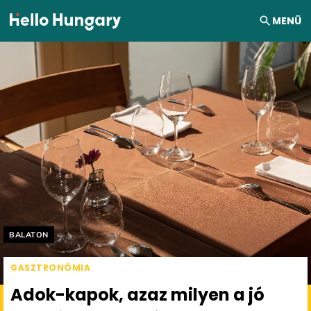
Ugrás a tartalomhoz
MENÜ
Helyszín címkék:
BALATON
GASZTRONÓMIA
Adok-kapok, azaz milyen a jó