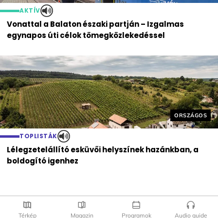
AKTÍV
Vonattal a Balaton északi partján – Izgalmas
egynapos úti célok tömegközlekedéssel
Helyszín cím
ORSZÁGOS
TOPLISTÁK
Lélegzetelállító esküvői helyszínek hazánkban, a
boldogító igenhez
Térkép
Magazin
Programok
Audio guide