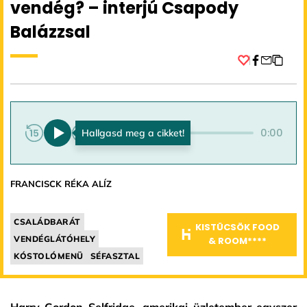
vendég? – interjú Csapody
Balázzsal
Facebook
0:00
0:00
FRANCISCK RÉKA ALÍZ
CSALÁDBARÁT
KISTÜCSÖK FOOD
VENDÉGLÁTÓHELY
& ROOM****
KÓSTOLÓMENÜ
SÉFASZTAL