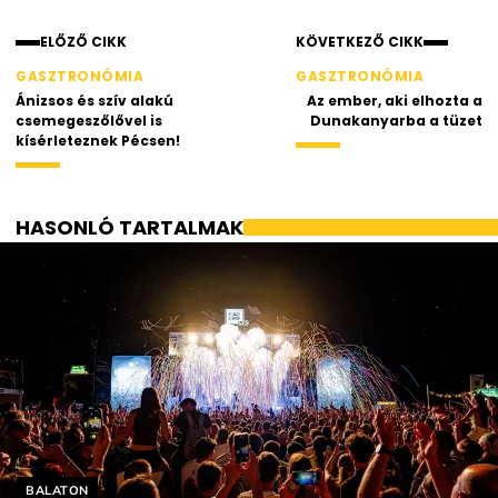
ELŐZŐ CIKK
KÖVETKEZŐ CIKK
GASZTRONÓMIA
GASZTRONÓMIA
Ánizsos és szív alakú
Az ember, aki elhozta a
csemegeszőlővel is
Dunakanyarba a tüzet
kísérleteznek Pécsen!
HASONLÓ TARTALMAK
Helyszín címkék:
BALATON