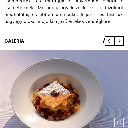
cseperedtek, és mutatják a követendő példát a
csemetéiknek. Mi pedig igyekszünk ezt a bizalmat
meghálálni, és ebben örömünket leljük – és hisszük,
hogy így alakul majd ki a jövő értékes vendégköre.
GALÉRIA
/