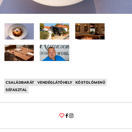
CSALÁDBARÁT
VENDÉGLÁTÓHELY
KÓSTOLÓMENÜ
SÉFASZTAL
Facebook
Instagram