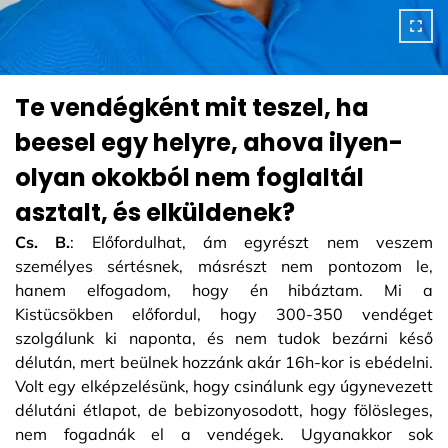
Te vendégként mit teszel, ha
beesel egy helyre, ahova ilyen-
olyan okokból nem foglaltál
asztalt, és elküldenek?
Cs. B.
: Előfordulhat, ám egyrészt nem veszem
személyes sértésnek, másrészt nem pontozom le,
hanem elfogadom, hogy én hibáztam. Mi a
Kistücsökben előfordul, hogy 300-350 vendéget
szolgálunk ki naponta, és nem tudok bezárni késő
délután, mert beülnek hozzánk akár 16h-kor is ebédelni.
Volt egy elképzelésünk, hogy csinálunk egy úgynevezett
délutáni étlapot, de bebizonyosodott, hogy fölösleges,
nem fogadnák el a vendégek. Ugyanakkor sok