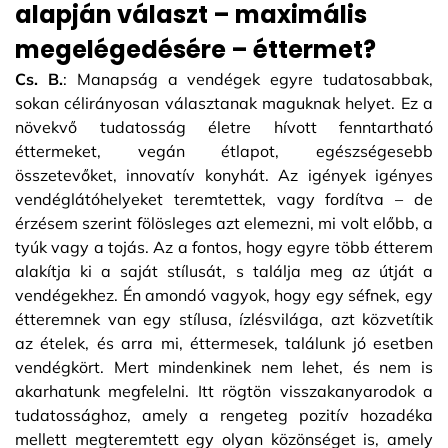
alapján választ – maximális
megelégedésére – éttermet?
Cs. B.
: Manapság a vendégek egyre tudatosabbak,
sokan célirányosan választanak maguknak helyet. Ez a
növekvő tudatosság életre hívott fenntartható
éttermeket, vegán étlapot, egészségesebb
összetevőket, innovatív konyhát. Az igények igényes
vendéglátóhelyeket teremtettek, vagy fordítva – de
érzésem szerint fölösleges azt elemezni, mi volt előbb, a
tyúk vagy a tojás. Az a fontos, hogy egyre több étterem
alakítja ki a saját stílusát, s találja meg az útját a
vendégekhez. Én amondó vagyok, hogy egy séfnek, egy
étteremnek van egy stílusa, ízlésvilága, azt közvetítik
az ételek, és arra mi, éttermesek, találunk jó esetben
vendégkört. Mert mindenkinek nem lehet, és nem is
akarhatunk megfelelni. Itt rögtön visszakanyarodok a
tudatossághoz, amely a rengeteg pozitív hozadéka
mellett megteremtett egy olyan közönséget is, amely