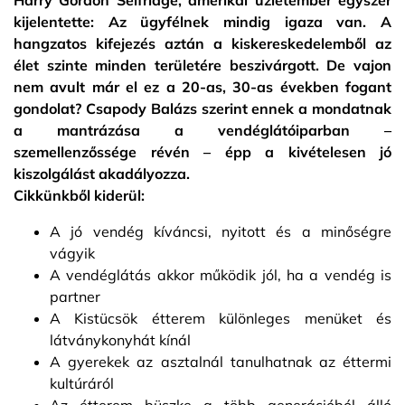
Harry Gordon Selfridge, amerikai üzletember egyszer
kijelentette: Az ügyfélnek mindig igaza van. A
hangzatos kifejezés aztán a kiskereskedelemből az
élet szinte minden területére beszivárgott. De vajon
nem avult már el ez a 20-as, 30-as években fogant
gondolat? Csapody Balázs szerint ennek a mondatnak
a mantrázása a vendéglátóiparban –
szemellenzőssége révén – épp a kivételesen jó
kiszolgálást akadályozza.
Cikkünkből kiderül:
A jó vendég kíváncsi, nyitott és a minőségre
vágyik
A vendéglátás akkor működik jól, ha a vendég is
partner
A Kistücsök étterem különleges menüket és
látványkonyhát kínál
A gyerekek az asztalnál tanulhatnak az éttermi
kultúráról