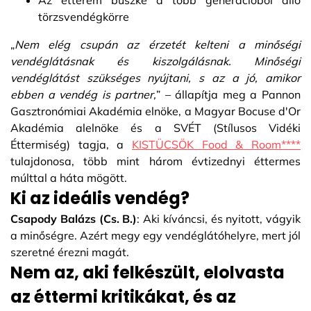
Az étterem büszke a több generációból álló
törzsvendégkörre
„
Nem elég csupán az érzetét kelteni a minőségi
vendéglátásnak és kiszolgálásnak. Minőségi
vendéglátást szükséges nyújtani, s az a jó, amikor
ebben a vendég is partner,
” – állapítja meg a Pannon
Gasztronómiai Akadémia elnöke, a Magyar Bocuse d'Or
Akadémia alelnöke és a SVÉT (Stílusos Vidéki
Éttermiség) tagja, a
KISTÜCSÖK Food & Room****
tulajdonosa, több mint három évtizednyi éttermes
múlttal a háta mögött.
Ki az ideális vendég?
Csapody Balázs (Cs. B.)
: Aki kíváncsi, és nyitott, vágyik
a minőségre. Azért megy egy vendéglátóhelyre, mert jól
szeretné érezni magát.
Nem az, aki felkészült, elolvasta
az éttermi kritikákat, és az