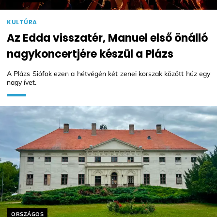
KULTÚRA
Az Edda visszatér, Manuel első önálló
nagykoncertjére készül a Plázs
A Plázs Siófok ezen a hétvégén két zenei korszak között húz egy
nagy ívet.
Helyszín címkék:
ORSZÁGOS