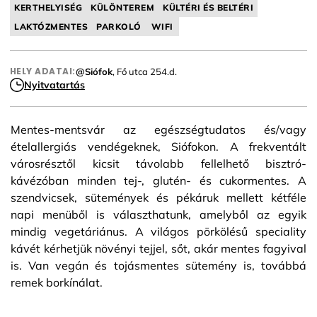
KERTHELYISÉG
KÜLÖNTEREM
KÜLTÉRI ÉS BELTÉRI
LAKTÓZMENTES
PARKOLÓ
WIFI
HELY ADATAI:
@Siófok
, Fő utca 254.d.
Nyitvatartás
Mentes-mentsvár az egészségtudatos és/vagy
ételallergiás vendégeknek, Siófokon. A frekventált
városrésztől kicsit távolabb fellelhető bisztró-
kávézóban minden tej-, glutén- és cukormentes. A
szendvicsek, sütemények és pékáruk mellett kétféle
napi menüből is választhatunk, amelyből az egyik
mindig vegetáriánus. A világos pörkölésű speciality
kávét kérhetjük növényi tejjel, sőt, akár mentes fagyival
is. Van vegán és tojásmentes sütemény is, továbbá
remek borkínálat.