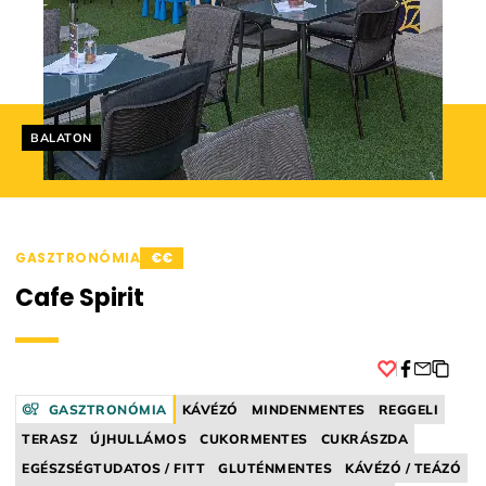
Helyszín címkék:
BALATON
GASZTRONÓMIA
€€
Cafe Spirit
Facebook
GASZTRONÓMIA
KÁVÉZÓ
MINDENMENTES
REGGELI
TERASZ
ÚJHULLÁMOS
CUKORMENTES
CUKRÁSZDA
EGÉSZSÉGTUDATOS / FITT
GLUTÉNMENTES
KÁVÉZÓ / TEÁZÓ