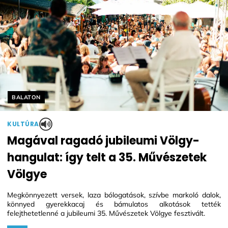
Helyszín címkék:
BALATON
KULTÚRA
Magával ragadó jubileumi Völgy-
hangulat: így telt a 35. Művészetek
Völgye
Megkönnyezett versek, laza bólogatások, szívbe markoló dalok,
könnyed gyerekkacaj és bámulatos alkotások tették
felejthetetlenné a jubileumi 35. Művészetek Völgye fesztivált.