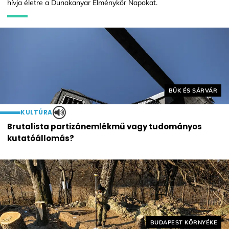
hívja életre a Dunakanyar Élménykör Napokat.
Helyszín címkék:
BÜK ÉS SÁRVÁR
KULTÚRA
Brutalista partizánemlékmű vagy tudományos
kutatóállomás?
Helyszín címkék:
BUDAPEST KÖRNYÉKE