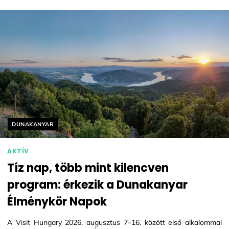
Helyszín címkék:
DUNAKANYAR
AKTÍV
Tíz nap, több mint kilencven
program: érkezik a Dunakanyar
Élménykör Napok
A Visit Hungary 2026. augusztus 7–16. között első alkalommal