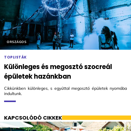
Helyszín címkék:
ORSZÁGOS
TOPLISTÁK
Különleges és megosztó szocreál
épületek hazánkban
Cikkünkben különleges, s egyúttal megosztó épületek nyomába
indultunk.
KAPCSOLÓDÓ CIKKEK