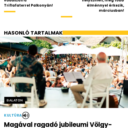
vadászatra
helyszínen, még több
Triflafaterrel Palkonyán!
élménnyel érkezik,
márciusban!
HASONLÓ TARTALMAK
Helyszín címkék:
BALATON
KULTÚRA
Magával ragadó jubileumi Völgy-