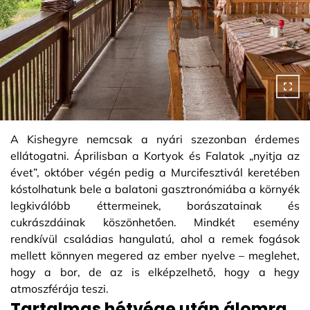
A Kishegyre nemcsak a nyári szezonban érdemes
ellátogatni. Áprilisban a Kortyok és Falatok „nyitja az
évet”, október végén pedig a Murcifesztivál keretében
kóstolhatunk bele a balatoni gasztronómiába a környék
legkiválóbb éttermeinek, borászatainak és
cukrászdáinak köszönhetően. Mindkét esemény
rendkívül családias hangulatú, ahol a remek fogások
mellett könnyen megered az ember nyelve – meglehet,
hogy a bor, de az is elképzelhető, hogy a hegy
atmoszférája teszi.
Tartalmas hétvége után álomra