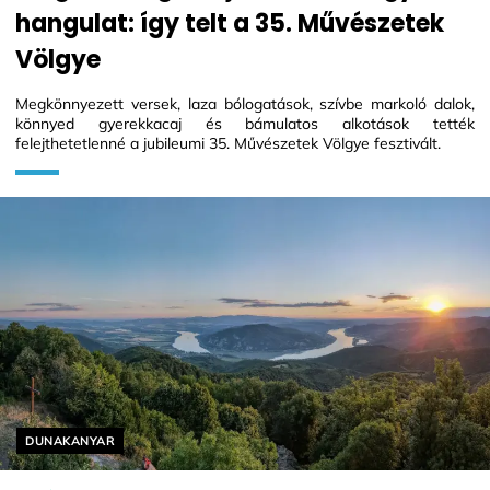
hangulat: így telt a 35. Művészetek
Völgye
Megkönnyezett versek, laza bólogatások, szívbe markoló dalok,
könnyed gyerekkacaj és bámulatos alkotások tették
felejthetetlenné a jubileumi 35. Művészetek Völgye fesztivált.
Helyszín címkék:
DUNAKANYAR