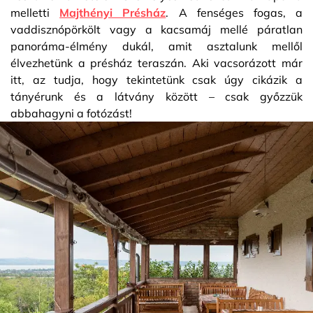
melletti
Majthényi Présház
. A fenséges fogas, a
vaddisznópörkölt vagy a kacsamáj mellé páratlan
panoráma-élmény dukál, amit asztalunk mellől
élvezhetünk a présház teraszán. Aki vacsorázott már
itt, az tudja, hogy tekintetünk csak úgy cikázik a
tányérunk és a látvány között – csak győzzük
abbahagyni a fotózást!