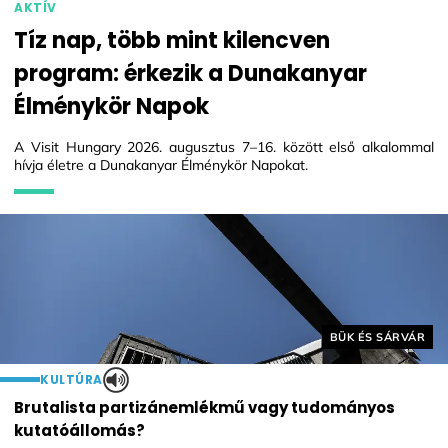
AKTÍV
Tíz nap, több mint kilencven
program: érkezik a Dunakanyar
Élménykör Napok
A Visit Hungary 2026. augusztus 7–16. között első alkalommal
hívja életre a Dunakanyar Élménykör Napokat.
Helyszín címkék:
BÜK ÉS SÁRVÁR
KULTÚRA
Brutalista partizánemlékmű vagy tudományos
kutatóállomás?