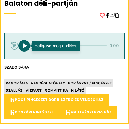
Balaton déli-partján
Facebook
0:00
0:00
SZABÓ SÁRA
PANORÁMA
VENDÉGLÁTÓHELY
BORÁSZAT / PINCÉSZET
SZÁLLÁS
VÍZPART
ROMANTIKA
KILÁTÓ
PÓCZ PINCÉSZET BORBISZTRÓ ÉS VENDÉGHÁZ
KONYÁRI PINCÉSZET
MAJTHÉNYI PRÉSHÁZ