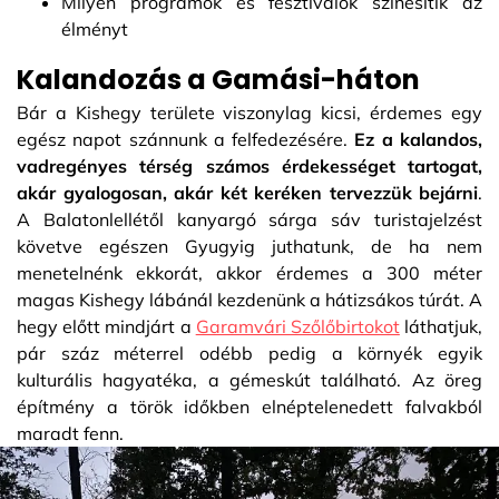
Milyen programok és fesztiválok színesítik az
élményt
Kalandozás a Gamási-háton
Bár a Kishegy területe viszonylag kicsi, érdemes egy
egész napot szánnunk a felfedezésére.
Ez a kalandos,
vadregényes térség számos érdekességet tartogat,
akár gyalogosan, akár két keréken tervezzük bejárni
.
A Balatonlellétől kanyargó sárga sáv turistajelzést
követve egészen Gyugyig juthatunk, de ha nem
menetelnénk ekkorát, akkor érdemes a 300 méter
magas Kishegy lábánál kezdenünk a hátizsákos túrát. A
hegy előtt mindjárt a
Garamvári Szőlőbirtokot
láthatjuk,
pár száz méterrel odébb pedig a környék egyik
kulturális hagyatéka, a gémeskút található. Az öreg
építmény a török időkben elnéptelenedett falvakból
maradt fenn.