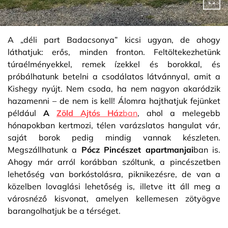
A „déli part Badacsonya” kicsi ugyan, de ahogy
láthatjuk: erős, minden fronton. Feltöltekezhetünk
túraélményekkel, remek ízekkel és borokkal, és
próbálhatunk betelni a csodálatos látvánnyal, amit a
Kishegy nyújt. Nem csoda, ha nem nagyon akaródzik
hazamenni – de nem is kell! Álomra hajthatjuk fejünket
például
A
Zöld Ajtós Ház
ban
, ahol a melegebb
hónapokban kertmozi, télen varázslatos hangulat vár,
saját borok pedig mindig vannak készleten.
Megszállhatunk a
Pócz Pincészet apartmanjai
ban is.
Ahogy már arról korábban szóltunk, a pincészetben
lehetőség van borkóstolásra, piknikezésre, de van a
közelben lovaglási lehetőség is, illetve itt áll meg a
városnéző kisvonat, amelyen kellemesen zötyögve
barangolhatjuk be a térséget.