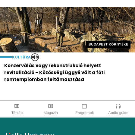
Helyszín címkék:
BUDAPEST KÖRNYÉKE
KULTÚRA
Konzerválás vagy rekonstrukció helyett
revitalizáció – Közösségi üggyé vált a fóti
romtemplomban feltámasztása
Térkép
Magazin
Programok
Audio guide