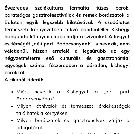
Évezredes szőlőkultúra formálta tüzes borok,
barátságos gasztrofesztiválok és remek borászatok a
Balaton egyik legszebb kilátásával. A csodálatos
természeti környezetben fekvő balatonlellei Kishegy
hangulata könnyen elrabolhatja a szívünket. A hegyet
és térségét „déli parti Badacsonynak” is nevezik, nem
véletlenül, hiszen errefelé a legsűrűbb az egy
négyzetméterre eső kulturális és gasztronómiai
egységek száma, főszerepben a páratlan, kishegyi
borokkal.
A cikkből kiderül:
Miért nevezik a Kishegyet a „déli part
Badacsonyának”
Milyen látnivalók és természeti érdekességek
találhatók a környéken
Milyen borászatok és gasztrohelyek várják a
látogatókat