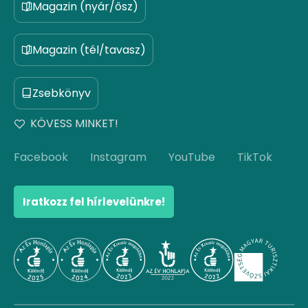
Magazin (nyár/ősz)
Magazin (tél/tavasz)
Zsebkönyv
KÖVESS MINKET!
Facebook
Instagram
YouTube
TikTok
Iratkozz fel hírlevelünkre!