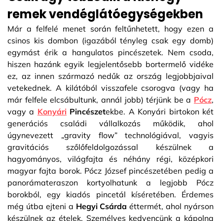
remek vendéglátóegységekben
Már a felfelé menet során feltűnhetett, hogy ezen a
csinos kis dombon (igazából tényleg csak egy domb)
egymást érik a hangulatos pincészetek. Nem csoda,
hiszen hazánk egyik legjelentősebb bortermelő vidéke
ez, az innen származó nedűk az ország legjobbjaival
vetekednek. A kilátóból visszafele csorogva (vagy ha
már felfele elcsábultunk, annál jobb) térjünk be a
Pócz
,
vagy a
Konyári
Pincészet
ekbe. A Konyári birtokon két
generációs családi vállalkozás működik, ahol
úgynevezett „gravity flow” technológiával, vagyis
gravitációs szőlőfeldolgozással készülnek a
hagyományos, világfajta és néhány régi, középkori
magyar fajta borok. Pócz József pincészetében pedig a
panorámateraszon kortyolhatunk a legjobb Pócz
borokból, egy kiadós pincetál kíséretében. Érdemes
még útba ejteni a
Hegyi Csárda
éttermét, ahol nyárson
készülnek az ételek. Személyes kedvencünk a kápolna