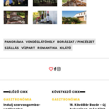
PANORÁMA
VENDÉGLÁTÓHELY
BORÁSZAT / PINCÉSZET
SZÁLLÁS
VÍZPART
ROMANTIKA
KILÁTÓ
Facebook
Instagram
ELŐZŐ CIKK
KÖVETKEZŐ CIKK
GASZTRONÓMIA
GASZTRONÓMIA
Indulj szarvasgomba-
16. KávéBár Bazár - új