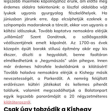
legszebb műemléki kápolnájához érünk, ám előtte még
érdemes oldalra tekintenünk: a löszfal oldalába vájt
lyukak ugyanis gyurgyalag fészkelőhelyek. Ha
júniusban járunk erre, épp elcsíphetjük ezeknek a
színpompás madaraknak a táncát, ekkor van ugyanis a
költési időszakuk. Tovább kaptatva nemsokára elérjük
„villáműző” Szent Donátnak, a szőlősgazdák
védőszentjének emelt kápolnát. Az 1700-as évek
közepén épült barokk stílusú építmény akár egy kis
ékszer, díszíti a hegyoldalt, benne faoltáron
elmélkedhetünk a „hegymászás” után pihegve. Innen
már érdemes hátrafele leskelődnünk a kilátásért!
Tovább haladva nemsokára elérjük a Kishegy másik
nevezetességét, a Parkerdőt. A nemrég felújított
erdőrészen kültéri játékokat és kellemes pihenőt
találunk, valamint megcsodálhatjuk a Balatonpart
egyik legszebb panorámáját a 20 négyzetméteres
kilátóteraszról
.
Csak úgy tobzódik a Kishegy