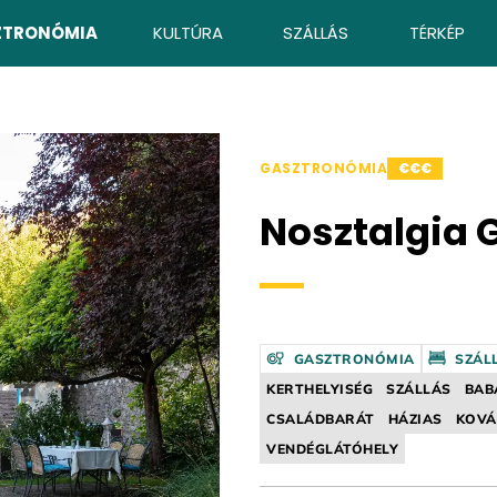
ZTRONÓMIA
KULTÚRA
SZÁLLÁS
TÉRKÉP
GASZTRONÓMIA
€€€
Nosztalgia 
GASZTRONÓMIA
SZÁL
KERTHELYISÉG
SZÁLLÁS
BAB
CSALÁDBARÁT
HÁZIAS
KOVÁ
VENDÉGLÁTÓHELY