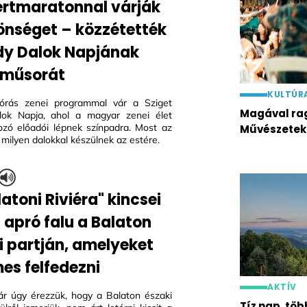
rtmaratonnal várják
önséget – közzétették
dy Dalok Napjának
s műsorát
KULTÚR
tórás zenei programmal vár a Sziget
Magával rag
lok Napja, ahol a magyar zenei élet
zó előadói lépnek színpadra. Most az
Művészetek
t, milyen dalokkal készülnek az estére.
atoni Riviéra" kincsei
1 apró falu a Balaton
i partján, amelyeket
es felfedezni
AKTÍV
r úgy érezzük, hogy a Balaton északi
Tíz nap, töb