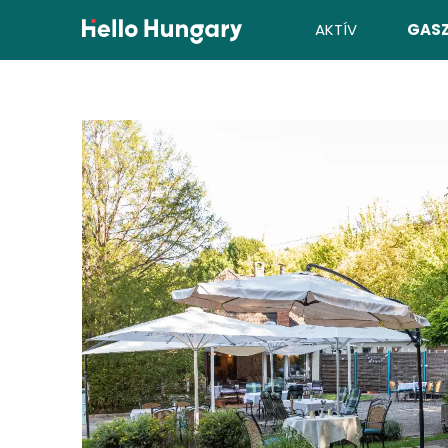
Ugrás a tartalomhoz
AKTÍV
GAS