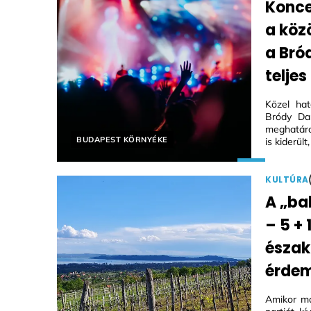
Konce
a köz
a Bró
telje
Közel ha
Bródy Da
meghatáro
Helyszín címkék:
BUDAPEST KÖRNYÉKE
is kiderül
KULTÚRA
A „bal
– 5 + 
észak
érdem
Amikor má