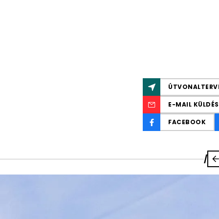
ÚTVONALTERV
E-MAIL KÜLDÉS
FACEBOOK
/