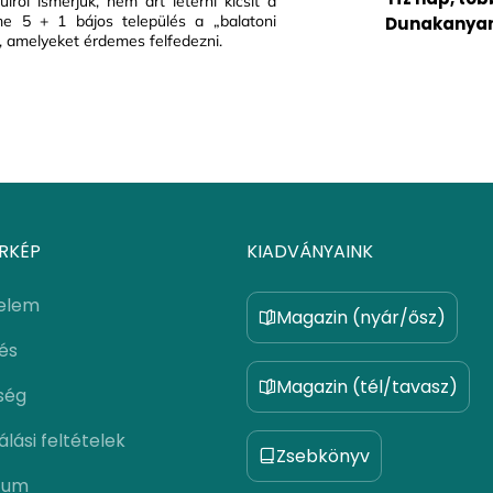
vülről ismerjük, nem árt letérni kicsit a
Íme 5 + 1 bájos település a „balatoni
Dunakanyar
", amelyeket érdemes felfedezni.
RKÉP
KIADVÁNYAINK
elem
Magazin (nyár/ősz)
lés
Magazin (tél/tavasz)
ség
lási feltételek
Zsebkönyv
zum