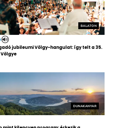
Helyszín címkék:
BALATON
A
adó jubileumi Völgy-hangulat: így telt a 35.
 Völgye
Helyszín címkék:
DUNAKANYAR
b mint kilencven program: érkezik a