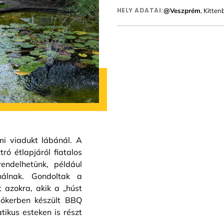
HELY ADATAI:
@Veszprém
, Kitte
i viadukt lábánál. A
ró étlapjáról fiatalos
 rendelhetünk, például
nálnak. Gondoltak a
 azokra, akik a „húst
mókerben készült BBQ
tikus esteken is részt