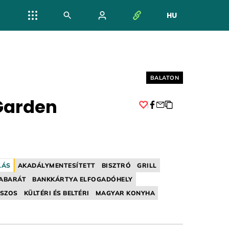
HU
NYELV VÁL
Helyszín címkék:
BALATON
Garden
Facebook
LÁS
AKADÁLYMENTESÍTETT
BISZTRÓ
GRILL
ABARÁT
BANKKÁRTYA ELFOGADÓHELY
SZOS
KÜLTÉRI ÉS BELTÉRI
MAGYAR KONYHA