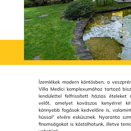
Ízemlékek modern köntösben, a veszprém
Villa Medici komplexumához tartozó biszt
lendülettel felfrissített házias ételeket
velőt, amelyet kovászos kenyérrel kí
könnyebb fogások kedvelőire is, valamint
hússal” elvére esküsznek. Nyaranta sz
finomságokat is kóstolhatunk, illetve tema