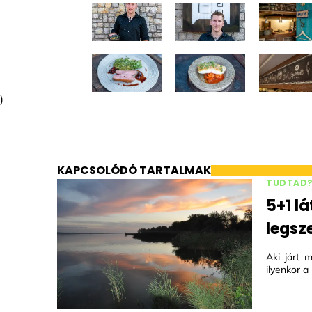
)
KAPCSOLÓDÓ TARTALMAK
TUDTAD
5+1 lá
legsz
Aki járt 
ilyenkor a