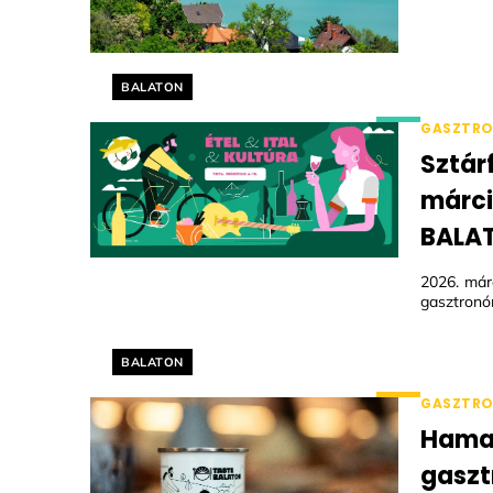
Helyszín címkék:
BALATON
GASZTR
Sztár
márci
BALAT
2026. már
gasztronóm
Helyszín címkék:
BALATON
GASZTR
Hamar
gaszt