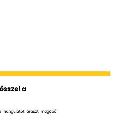
 ősszel a
ás hangulatot áraszt magából