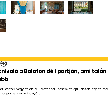
?
tnivaló a Balaton déli partján, ami talán
ebb
már ősszel vagy télen a Balatonnál, sosem felejti, hiszen egész m
 magyar tenger, mint nyáron.