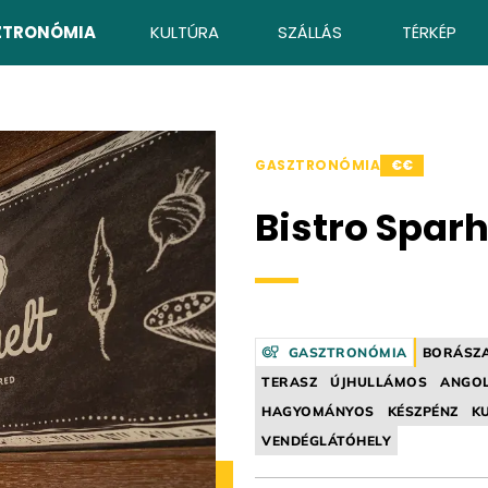
ZTRONÓMIA
KULTÚRA
SZÁLLÁS
TÉRKÉP
GASZTRONÓMIA
€€
Bistro Sparh
GASZTRONÓMIA
BORÁSZA
TERASZ
ÚJHULLÁMOS
ANGO
HAGYOMÁNYOS
KÉSZPÉNZ
K
VENDÉGLÁTÓHELY