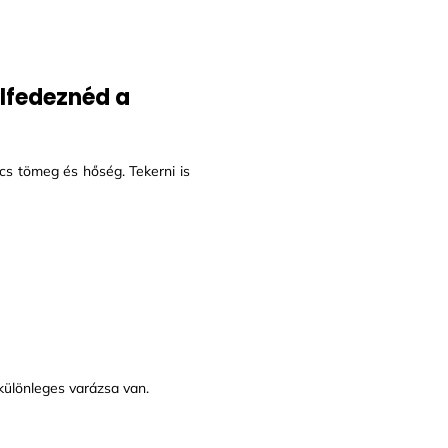
elfedeznéd a
cs tömeg és hőség. Tekerni is
különleges varázsa van.