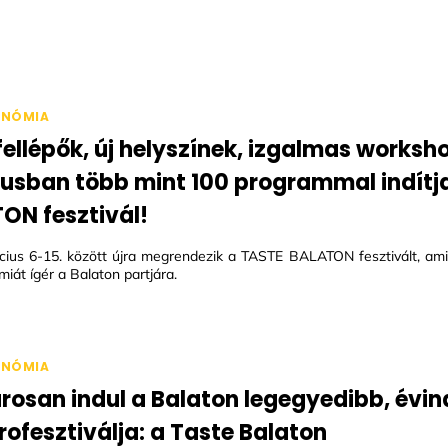
ONÓMIA
fellépők, új helyszínek, izgalmas worksh
usban több mint 100 programmal indítja
ON fesztivál!
cius 6-15. között újra megrendezik a TASTE BALATON fesztivált, ami
iát ígér a Balaton partjára.
ONÓMIA
osan indul a Balaton legegyedibb, évin
rofesztiválja: a Taste Balaton