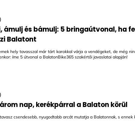
j, ámulj és bámulj: 5 bringaútvonal, ha f
zi Balatont
mek hely tavasszal már tárt karokkal várja a vendégeket, de még nin
enkor: íme 5 útvonal a BalatonBike365 szakértői javaslatai alapján!
árom nap, kerékpárral a Balaton körül
a tavasz csendesebb, nyugodtabb arcát mutatja a Balatonnak, s ennek 