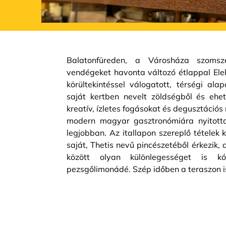
Balatonfüreden, a Városháza szoms
vendégeket havonta változó étlappal Elek
körültekintéssel válogatott, térségi ala
saját kertben nevelt zöldségből és ehe
kreatív, ízletes fogásokat és degusztációs
modern magyar gasztronómiára nyitottak
legjobban. Az itallapon szereplő tételek 
saját, Thetis nevű pincészetéből érkezik, 
között olyan különlegességet is kó
pezsgőlimonádé. Szép időben a teraszon is