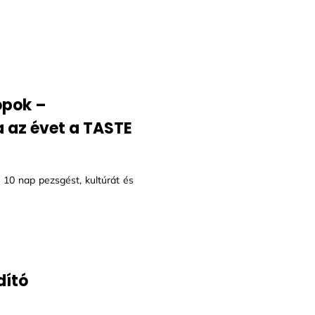
opok –
 az évet a TASTE
 10 nap pezsgést, kultúrát és
dító