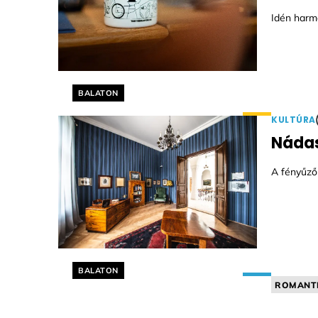
Idén harm
Helyszín címkék:
BALATON
KULTÚRA
Nádas
A fényűző
Helyszín címkék:
BALATON
ROMANT