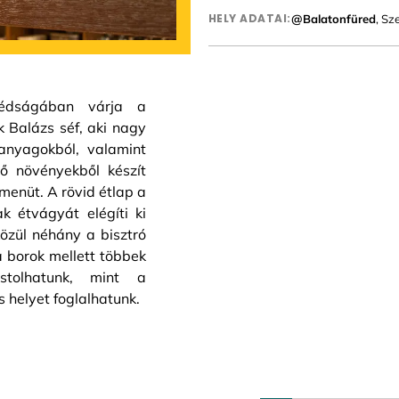
HELY ADATAI:
@Balatonfüred
, Sz
zédságában várja a
 Balázs séf, aki nagy
panyagokból, valamint
tő növényekből készít
 menüt. A rövid étlap a
 étvágyát elégíti ki
közül néhány a bisztró
a borok mellett többek
stolhatunk, mint a
 helyet foglalhatunk.