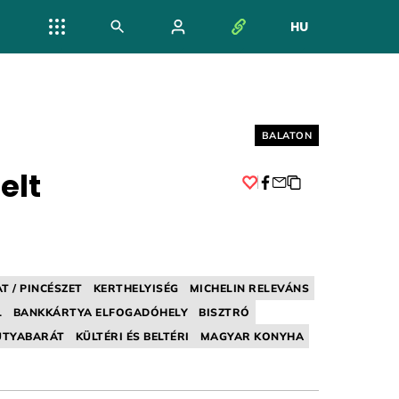
HU
NYELV VÁL
Helyszín címkék:
BALATON
elt
Facebook
T / PINCÉSZET
KERTHELYISÉG
MICHELIN RELEVÁNS
L
BANKKÁRTYA ELFOGADÓHELY
BISZTRÓ
UTYABARÁT
KÜLTÉRI ÉS BELTÉRI
MAGYAR KONYHA