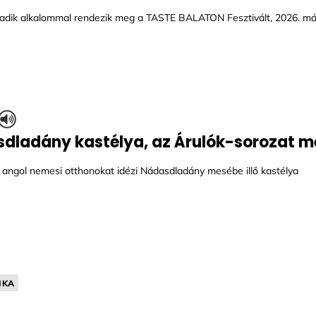
adik alkalommal rendezik meg a TASTE BALATON Fesztivált, 2026. már
dladány kastélya, az Árulók-sorozat me
 angol nemesi otthonokat idézi Nádasdladány mesébe illő kastélya
IKA