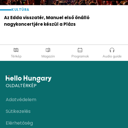
KULTÚRA
Az Edda visszatér, Manuel első önálló
nagykoncertjére készül a Plázs
Térkép
Magazin
Programok
Audio guide
OLDALTÉRKÉP
Adatvédelem
Sütikezelés
Elérhetőség