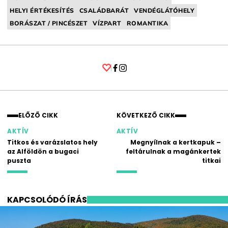
HELYI ÉRTÉKESÍTÉS
CSALÁDBARÁT
VENDÉGLÁTÓHELY
BORÁSZAT / PINCÉSZET
VÍZPART
ROMANTIKA
Facebook
Instagram
ELŐZŐ CIKK
KÖVETKEZŐ CIKK
AKTÍV
AKTÍV
Titkos és varázslatos hely
Megnyílnak a kertkapuk –
az Alföldön a bugaci
feltárulnak a magánkertek
puszta
titkai
KAPCSOLÓDÓ ÍRÁS