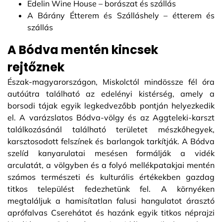
Edelin Wine House – borászat és szállás
A Bárány Étterem és Szálláshely – étterem és
szállás
A Bódva mentén kincsek
rejtőznek
Észak-magyarországon, Miskolctól mindössze fél óra
autóútra található az edelényi kistérség, amely a
borsodi tájak egyik legkedvezőbb pontján helyezkedik
el. A varázslatos Bódva-völgy és az Aggteleki-karszt
találkozásánál található területet mészkőhegyek,
karsztosodott felszínek és barlangok tarkítják. A Bódva
szelíd kanyarulatai mesésen formálják a vidék
arculatát, a völgyben és a folyó mellékpatakjai mentén
számos természeti és kulturális értékekben gazdag
titkos települést fedezhetünk fel. A környéken
megtaláljuk a hamisítatlan falusi hangulatot árasztó
aprófalvas Cserehátot és hazánk egyik titkos néprajzi