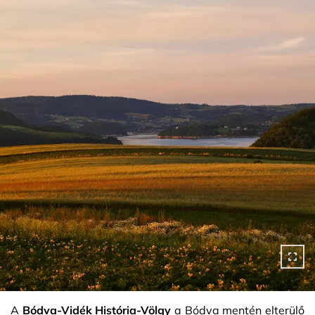
A
Bódva-Vidék História-Völgy
a Bódva mentén elterülő