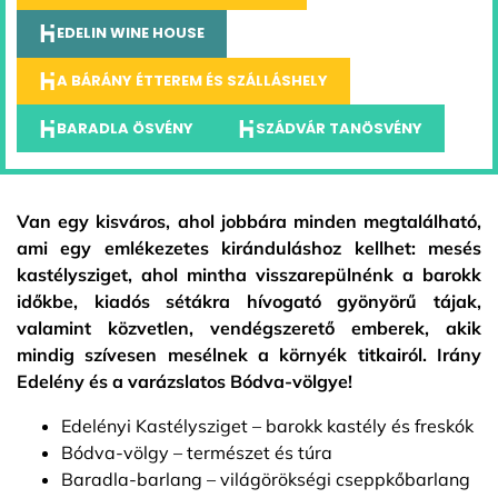
EDELIN WINE HOUSE
A BÁRÁNY ÉTTEREM ÉS SZÁLLÁSHELY
BARADLA ÖSVÉNY
SZÁDVÁR TANÖSVÉNY
Van egy kisváros, ahol jobbára minden megtalálható,
ami egy emlékezetes kiránduláshoz kellhet: mesés
kastélysziget, ahol mintha visszarepülnénk a barokk
időkbe, kiadós sétákra hívogató gyönyörű tájak,
valamint közvetlen, vendégszerető emberek, akik
mindig szívesen mesélnek a környék titkairól. Irány
Edelény és a varázslatos Bódva-völgye!
Edelényi Kastélysziget – barokk kastély és freskók
Bódva-völgy – természet és túra
Baradla-barlang – világörökségi cseppkőbarlang