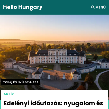
Ugrás a tartalomhoz
MENÜ
Helyszín címkék:
TOKAJ ÉS NYÍREGYHÁZA
AKTÍV
Edelényi időutazás: nyugalom és