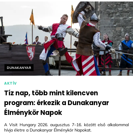
Helyszín címkék:
DUNAKANYAR
AKTÍV
Tíz nap, több mint kilencven
program: érkezik a Dunakanyar
Élménykör Napok
A Visit Hungary 2026. augusztus 7–16. között első alkalommal
hívja életre a Dunakanyar Élménykör Napokat.