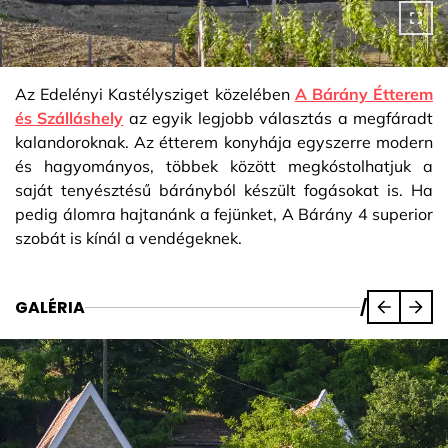
Az Edelényi Kastélysziget közelében
A Bárány Étterem
és Szálláshely
az egyik legjobb választás a megfáradt
kalandoroknak. Az étterem konyhája egyszerre modern
és hagyományos, többek között megkóstolhatjuk a
saját tenyésztésű bárányból készült fogásokat is. Ha
pedig álomra hajtanánk a fejünket, A Bárány 4 superior
szobát is kínál a vendégeknek.
GALÉRIA
/