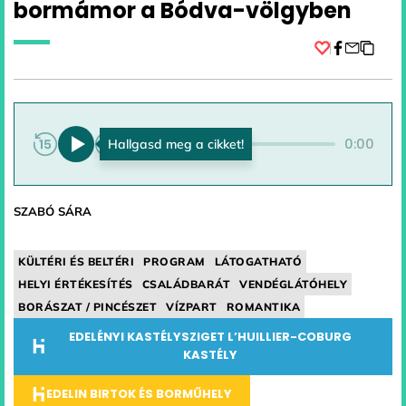
bormámor a Bódva-völgyben
Facebook
0:00
0:00
SZABÓ SÁRA
KÜLTÉRI ÉS BELTÉRI
PROGRAM
LÁTOGATHATÓ
HELYI ÉRTÉKESÍTÉS
CSALÁDBARÁT
VENDÉGLÁTÓHELY
BORÁSZAT / PINCÉSZET
VÍZPART
ROMANTIKA
EDELÉNYI KASTÉLYSZIGET L’HUILLIER-COBURG
KASTÉLY
EDELIN BIRTOK ÉS BORMŰHELY