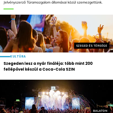
Jelvényszerző Túramozgalom állomásai közül szemezgettünk.
Helyszín címkék:
SZEGED ÉS TÉRSÉGE
KULTÚRA
Szegeden lesz a nyár fináléja: több mint 200
fellépővel készül a Coca-Cola SZIN
Helyszín cí
BALATON