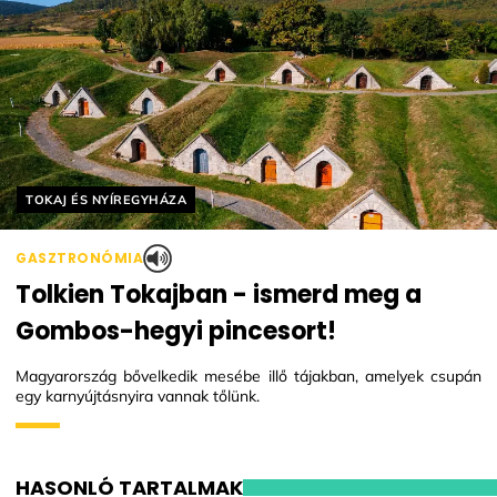
Helyszín címkék:
TOKAJ ÉS NYÍREGYHÁZA
GASZTRONÓMIA
Tolkien Tokajban - ismerd meg a
Gombos-hegyi pincesort!
Magyarország bővelkedik mesébe illő tájakban, amelyek csupán
egy karnyújtásnyira vannak tőlünk.
HASONLÓ TARTALMAK