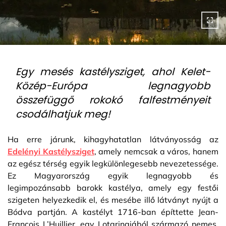
Egy mesés kastélysziget, ahol Kelet-
Közép-Európa legnagyobb
összefüggő rokokó falfestményeit
csodálhatjuk meg!
Ha erre járunk, kihagyhatatlan látványosság az
Edelényi Kastélysziget
, amely nemcsak a város, hanem
az egész térség egyik legkülönlegesebb nevezetessége.
Ez Magyarország egyik legnagyobb és
legimpozánsabb barokk kastélya, amely egy festői
szigeten helyezkedik el, és mesébe illő látványt nyújt a
Bódva partján. A kastélyt 1716-ban építtette Jean-
François L’Huillier, egy Lotaringiából származó nemes.