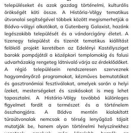
településeket és azok gazdag történelmi, kulturális
örökségét köti össze. A História-Völgy tematikus
útvonalai segítségével többek között megismerhetjük a
Bódva-völgyi alkotókat, a Gutenberg Galaxist, hazánk
legészakibb települését és a vándorcigány életet. A
tizenegy települést és tizenöt tematikus kiállítást
felölelő projekt keretében az Edelényi Kastélysziget
barokk pompájától a középkori templomokig és falusi
udvarházakig rengeteg látnivaló várja az érdeklődőket.
A régió településein rendszeresen szerveznek
hagyományőrző programokat, kézműves bemutatókat
és gasztronómiai fesztiválokat, amelyek során a helyi
ízeket, mesterségeket és szokásokat is meg lehet
tapasztalni. A História-Völgy továbbá különleges
figyelmet fordít a természet és a történelem
összhangjára. A Bódva mentén kialakított
túraútvonalak nemcsak a térség lenyűgöző tájait
mutatják be, hanem olyan történelmi helyszínekhez