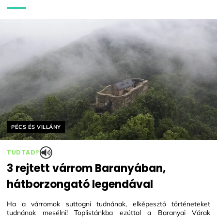
Helyszín címkék:
PÉCS ÉS VILLÁNY
TUDTAD?
3 rejtett várrom Baranyában,
hátborzongató legendával
Ha a várromok suttogni tudnának, elképesztő történeteket
tudnának mesélni! Toplistánkba ezúttal a Baranyai Várak