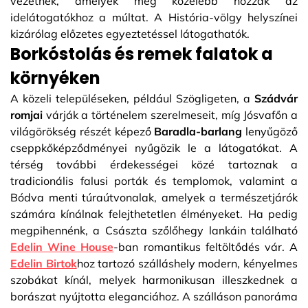
vezetnek, amelyek még közelebb hozzák az
idelátogatókhoz a múltat. A História-völgy helyszínei
kizárólag előzetes egyeztetéssel látogathatók.
Borkóstolás és remek falatok a
környéken
A közeli településeken, például Szögligeten, a
Szádvár
romjai
várják a történelem szerelmeseit, míg Jósvafőn a
világörökség részét képező
Baradla-barlang
lenyűgöző
cseppkőképződményei nyűgözik le a látogatókat. A
térség további érdekességei közé tartoznak a
tradicionális falusi porták és templomok, valamint a
Bódva menti túraútvonalak, amelyek a természetjárók
számára kínálnak felejthetetlen élményeket. Ha pedig
megpihennénk, a Császta szőlőhegy lankáin található
Edelin Wine House
-ban romantikus feltöltődés vár. A
Edelin Birtok
hoz tartozó szálláshely modern, kényelmes
szobákat kínál, melyek harmonikusan illeszkednek a
borászat nyújtotta eleganciához. A szálláson panoráma