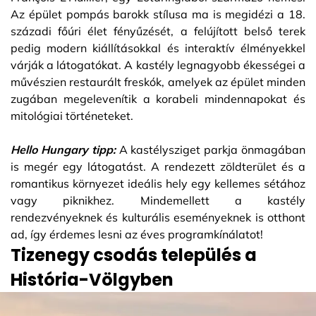
Az épület pompás barokk stílusa ma is megidézi a 18.
századi főúri élet fényűzését, a felújított belső terek
pedig modern kiállításokkal és interaktív élményekkel
várják a látogatókat. A kastély legnagyobb ékességei a
művészien restaurált freskók, amelyek az épület minden
zugában megelevenítik a korabeli mindennapokat és
mitológiai történeteket.
Hello Hungary tipp:
A kastélysziget parkja önmagában
is megér egy látogatást. A rendezett zöldterület és a
romantikus környezet ideális hely egy kellemes sétához
vagy piknikhez. Mindemellett a kastély
rendezvényeknek és kulturális eseményeknek is otthont
ad, így érdemes lesni az éves programkínálatot!
Tizenegy csodás település a
História-Völgyben