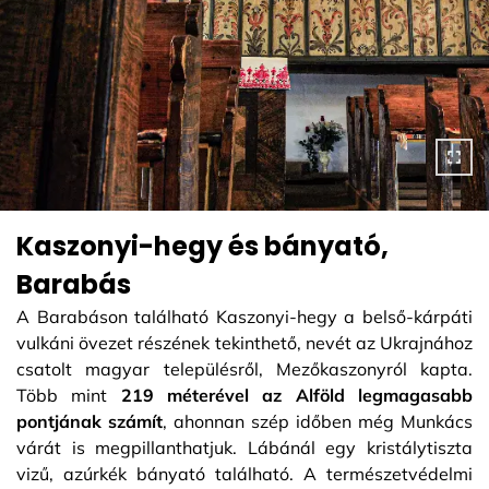
Kaszonyi-hegy és bányató,
Barabás
A Barabáson található Kaszonyi-hegy a belső-kárpáti
vulkáni övezet részének tekinthető, nevét az Ukrajnához
csatolt magyar településről, Mezőkaszonyról kapta.
Több mint
219 méterével az Alföld legmagasabb
pontjának számít
, ahonnan szép időben még Munkács
várát is megpillanthatjuk. Lábánál egy kristálytiszta
vizű, azúrkék bányató található. A természetvédelmi