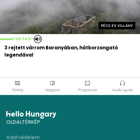
Helyszín címkék:
PÉCS ÉS VILLÁNY
TUDTAD?
3 rejtett várrom Baranyában, hátborzongató
legendával
Térkép
Magazin
Programok
Audio guide
OLDALTÉRKÉP
Adatvédelem