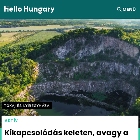
Ugrás a tartalomhoz
MENÜ
Helyszín címkék:
TOKAJ ÉS NYÍREGYHÁZA
AKTÍV
Kikapcsolódás keleten, avagy a