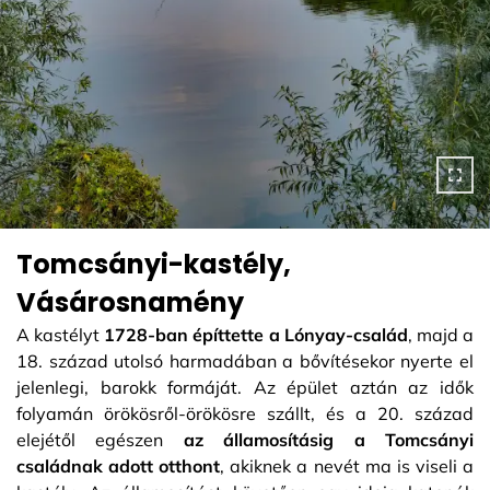
Tomcsányi-kastély,
Vásárosnamény
A kastélyt
1728-ban építtette a Lónyay-család
, majd a
18. század utolsó harmadában a bővítésekor nyerte el
jelenlegi, barokk formáját. Az épület aztán az idők
folyamán örökösről-örökösre szállt, és a 20. század
elejétől egészen
az államosításig a Tomcsányi
családnak adott otthont
, akiknek a nevét ma is viseli a