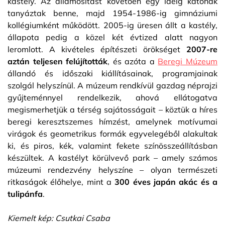
kastély. Az államosítást követően egy ideig katonák
tanyáztak benne, majd 1954-1986-ig gimnáziumi
kollégiumként működött. 2005-ig üresen állt a kastély,
állapota pedig a közel két évtized alatt nagyon
leromlott. A kivételes építészeti örökséget
2007-re
aztán teljesen felújították
, és azóta a
Beregi Múzeum
állandó és időszaki kiállításainak, programjainak
szolgál helyszínül. A múzeum rendkívül gazdag néprajzi
gyűjteménnyel rendelkezik, ahová ellátogatva
megismerhetjük a térség sajátosságait – köztük a híres
beregi keresztszemes hímzést, amelynek motívumai
virágok és geometrikus formák egyvelegéből alakultak
ki, és piros, kék, valamint fekete színösszeállításban
készültek. A kastélyt körülvevő park – amely számos
múzeumi rendezvény helyszíne – olyan természeti
ritkaságok élőhelye, mint a
300 éves japán akác és a
tulipánfa
.
Kiemelt kép: Csutkai Csaba