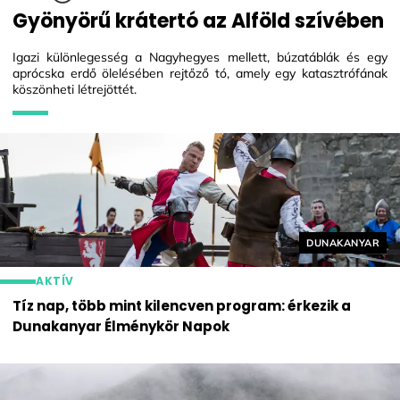
Gyönyörű krátertó az Alföld szívében
Igazi különlegesség a Nagyhegyes mellett, búzatáblák és egy
aprócska erdő ölelésében rejtőző tó, amely egy katasztrófának
köszönheti létrejöttét.
Helyszín címké
DUNAKANYAR
AKTÍV
Tíz nap, több mint kilencven program: érkezik a
Dunakanyar Élménykör Napok