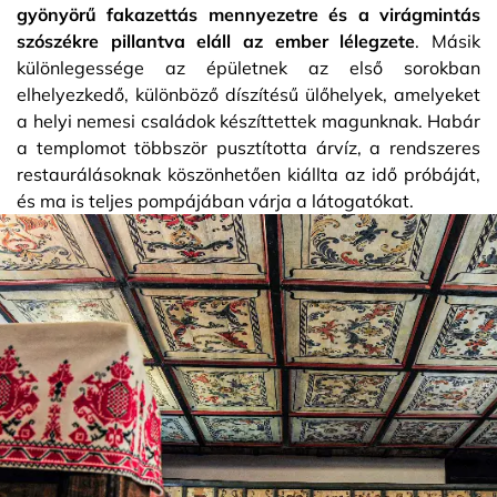
gyönyörű fakazettás mennyezetre és a virágmintás
szószékre pillantva eláll az ember lélegzete
. Másik
különlegessége az épületnek az első sorokban
elhelyezkedő, különböző díszítésű ülőhelyek, amelyeket
a helyi nemesi családok készíttettek magunknak. Habár
a templomot többször pusztította árvíz, a rendszeres
restaurálásoknak köszönhetően kiállta az idő próbáját,
és ma is teljes pompájában várja a látogatókat.