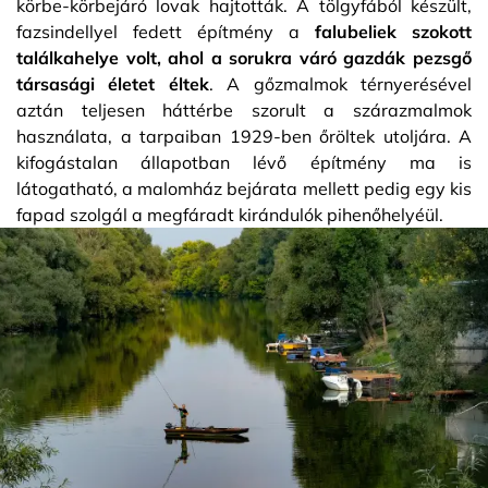
körbe-körbejáró lovak hajtották. A tölgyfából készült,
fazsindellyel fedett építmény a
falubeliek szokott
találkahelye volt, ahol a sorukra váró gazdák pezsgő
társasági életet éltek
. A gőzmalmok térnyerésével
aztán teljesen háttérbe szorult a szárazmalmok
használata, a tarpaiban 1929-ben őröltek utoljára. A
kifogástalan állapotban lévő építmény ma is
látogatható, a malomház bejárata mellett pedig egy kis
fapad szolgál a megfáradt kirándulók pihenőhelyéül.