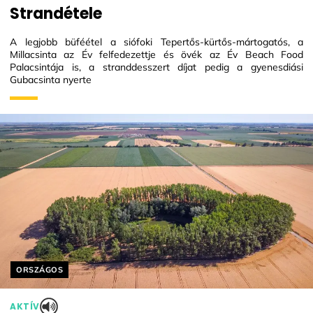
Strandétele
A legjobb büféétel a siófoki Tepertős-kürtős-mártogatós, a
Millacsinta az Év felfedezettje és övék az Év Beach Food
Palacsintája is, a stranddesszert díjat pedig a gyenesdiási
Gubacsinta nyerte
Helyszín címkék:
ORSZÁGOS
AKTÍV