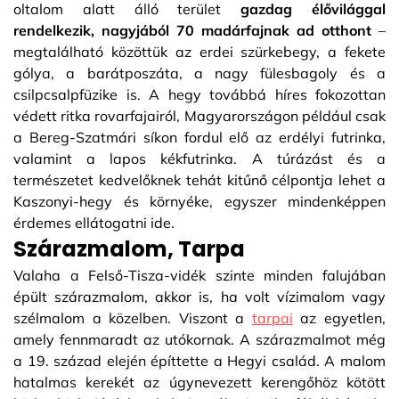
oltalom alatt álló terület
gazdag élővilággal
rendelkezik, nagyjából 70 madárfajnak ad otthont
–
megtalálható közöttük az erdei szürkebegy, a fekete
gólya, a barátposzáta, a nagy fülesbagoly és a
csilpcsalpfüzike is. A hegy továbbá híres fokozottan
védett ritka rovarfajairól, Magyarországon például csak
a Bereg-Szatmári síkon fordul elő az erdélyi futrinka,
valamint a lapos kékfutrinka. A túrázást és a
természetet kedvelőknek tehát kitűnő célpontja lehet a
Kaszonyi-hegy és környéke, egyszer mindenképpen
érdemes ellátogatni ide.
Szárazmalom, Tarpa
Valaha a Felső-Tisza-vidék szinte minden falujában
épült szárazmalom, akkor is, ha volt vízimalom vagy
szélmalom a közelben. Viszont a
tarpai
az egyetlen,
amely fennmaradt az utókornak. A szárazmalmot még
a 19. század elején építtette a Hegyi család. A malom
hatalmas kerekét az úgynevezett kerengőhöz kötött