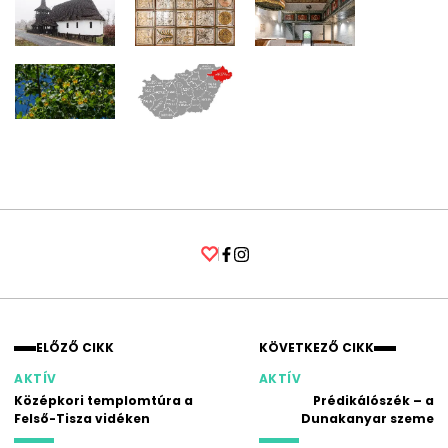
Facebook
Instagram
ELŐZŐ CIKK
KÖVETKEZŐ CIKK
AKTÍV
AKTÍV
Középkori templomtúra a
Prédikálószék – a
Felső-Tisza vidéken
Dunakanyar szeme