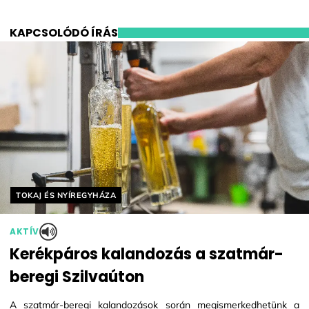
KAPCSOLÓDÓ ÍRÁS
Helyszín címkék:
TOKAJ ÉS NYÍREGYHÁZA
AKTÍV
Kerékpáros kalandozás a szatmár-
beregi Szilvaúton
A szatmár-beregi kalandozások során megismerkedhetünk a