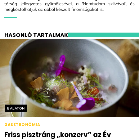
térség jellegzetes gyümölcsével, a 'Nemtudom szilvával', és
megkóstolhatjuk az abból készült finomságokat is.
HASONLÓ TARTALMAK
Helyszín címkék:
BALATON
GASZTRONÓMIA
Friss pisztráng „konzerv” az Év