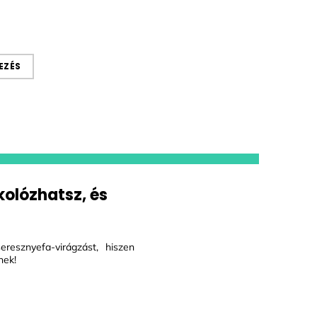
EZÉS
kolózhatsz, és
esznyefa-virágzást, hiszen
nek!