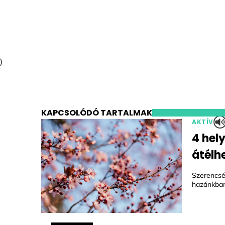
)
KAPCSOLÓDÓ TARTALMAK
AKTÍV
4 hel
átélh
Szerencsé
hazánkban 