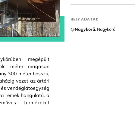
HELY ADATAI:
@Nagykörű
, Nagykörű
ykörűben megépült
yolc méter magasan
tány 300 méter hosszú,
házig vezet az ártéri
r és vendéglátóegység
sza remek hangulatú, a
zműves termékeket