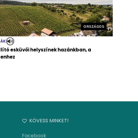
Helyszín címkék:
ORSZÁGOS
TÁK
llító esküvői helyszínek hazánkban, a
genhez
KÖVESS MINKET!
Facebook