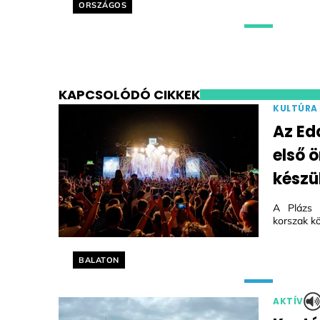
Helyszín címkék:
ORSZÁGOS
KAPCSOLÓDÓ CIKKEK
KULTÚRA
Az Ed
első 
készül
A Plázs 
korszak kö
Helyszín címkék:
BALATON
AKTÍV