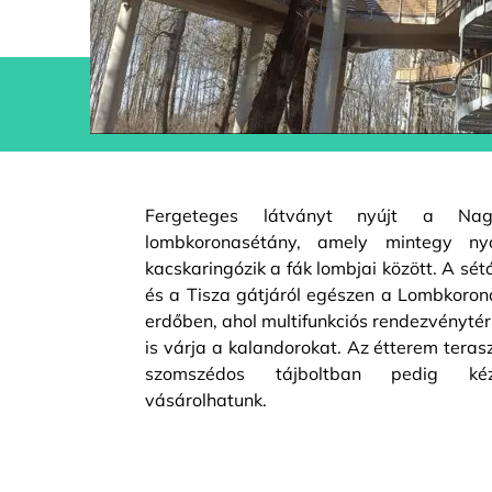
Fergeteges látványt nyújt a Nag
lombkoronasétány, amely mintegy n
kacskaringózik a fák lombjai között. A sé
és a Tisza gátjáról egészen a Lombkorona
erdőben, ahol multifunkciós rendezvényté
is várja a kalandorokat. Az étterem tera
szomszédos tájboltban pedig ké
vásárolhatunk.