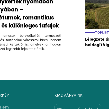
lykertek nyomában
nyában –
étumok, romantikus
 és különleges fafajok
TOPLIS
nemcsak borvidékeiről, természeti
Lélegzetelá
l és történelmi városairól híres, hanem
téneti kertekről is, amelyek a magyar
boldogító i
et legszebb fejezeteit őrzik.
RKÉP
KIADVÁNYAINK
elem