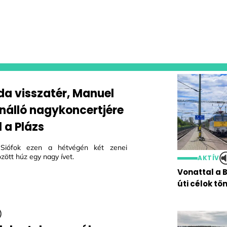
da visszatér, Manuel
önálló nagykoncertjére
 a Plázs
Siófok ezen a hétvégén két zenei
zött húz egy nagy ívet.
AKTÍV
Vonattal a 
úti célok t