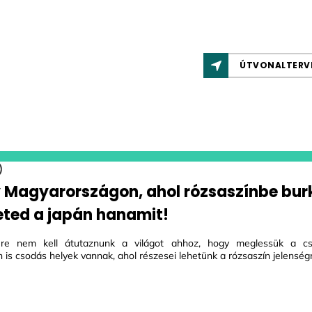
ÚTVONALTERV
y Magyarországon, ahol rózsaszínbe bur
eted a japán hanamit!
re nem kell átutaznunk a világot ahhoz, hogy meglessük a cser
is csodás helyek vannak, ahol részesei lehetünk a rózsaszín jelenség