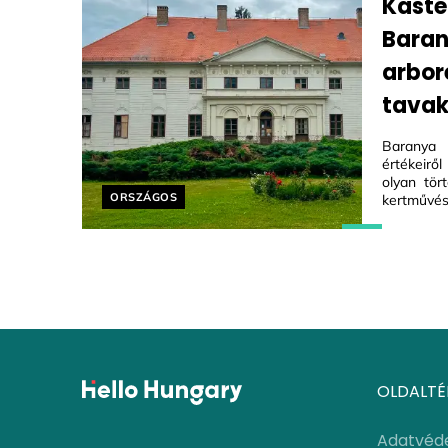
Kasté
Bara
arbor
tavak
Baranya 
értékeirő
olyan tör
Helyszín címkék:
ORSZÁGOS
kertművész
OLDALTÉ
Adatvéd