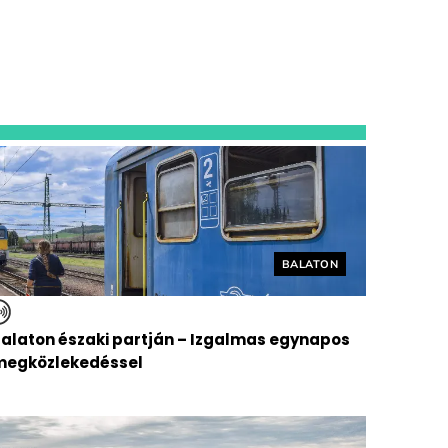
Helyszín címkék:
BALATON
Balaton északi partján – Izgalmas egynapos
ömegközlekedéssel