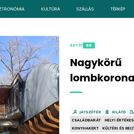
ZTRONÓMIA
KULTÚRA
SZÁLLÁS
TÉRKÉP
AKTÍV
€€
Nagykörű
lombkorona
JÁTSZÓTÉR
KILÁTÓ
CSALÁDBARÁT
HELYI ÉRTÉKES
KONYHAKERT
KÜLTÉRI ÉS BEL