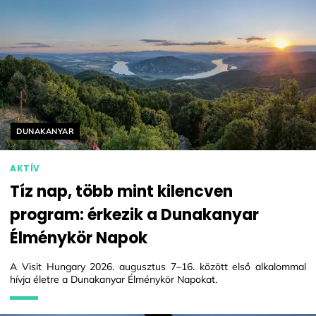
Helyszín címkék:
DUNAKANYAR
AKTÍV
Tíz nap, több mint kilencven
program: érkezik a Dunakanyar
Élménykör Napok
A Visit Hungary 2026. augusztus 7–16. között első alkalommal
hívja életre a Dunakanyar Élménykör Napokat.