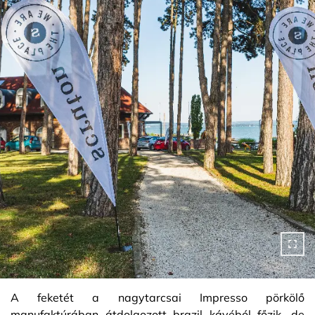
A feketét a nagytarcsai Impresso pörkölő
manufaktúrában átdolgozott brazil kávéból főzik, de