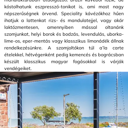
kóstolhatunk eszpresszó-tonikot is, ami most nagy
népszerűségnek örvend. Speciality kávézókhoz hűen
ihatjuk a lattenkat rizs- és mandulatejjel, vagy akár
laktózmentesen, amennyiben mással oltanánk
szomjunkat, helyi borok és bodzás, levendulás, uborka-
lime-os, eper-mentás vagy klasszikus limonádék állnak
rendelkezésünkre. A szomjoltókon túl a’la carte
ételekkel, hétvégenként pedig kemencés és bográcsban
készült klasszikus magyar fogásokkal is várják
vendégeiket.