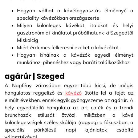
Hogyan válhat a kávéfogyasztás élménnyé a
speciality kávézókban országszerte
Milyen különleges kávékat, italokat és helyi
gasztronómiai kínálatot próbálhatunk ki Szegedtől
Miskolcig
Miért érdemes felkeresni ezeket a kávézókat
Hogyan kínálnak a kávézók egyedi élményt
munkához, pihenéshez vagy baráti találkozókhoz
agárúr | Szeged
A Napfény városában egyre több kicsi, de mégis
hangulatos reggeliző és
kávézó
ütötte fel a fejét az
elmúlt években, ennek egyik gyöngyszeme az agárúr. A
hely egyedülálló hangulata az art cafék és a trendi
brunchozók stílusát ötvözi, miközben a kávé
különlegességek széles skálája (ragyog) a fókuszban, a
speciális pörkölésű napi ajánlatok csábító
választékával.