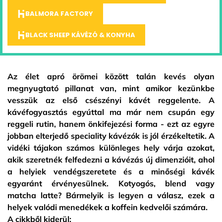
BALMORA FACTORY
BLACK SHEEP KÁVÉZÓ & KONYHA
Az élet apró örömei között talán kevés olyan
megnyugtató pillanat van, mint amikor kezünkbe
vesszük az első csészényi kávét reggelente. A
kávéfogyasztás egyúttal ma már nem csupán egy
reggeli rutin, hanem önkifejezési forma - ezt az egyre
jobban elterjedő speciality kávézók is jól érzékeltetik. A
vidéki tájakon számos különleges hely várja azokat,
akik szeretnék felfedezni a kávézás új dimenzióit, ahol
a helyiek vendégszeretete és a minőségi kávék
egyaránt érvényesülnek. Kotyogós, blend vagy
matcha latte? Bármelyik is legyen a válasz, ezek a
helyek valódi menedékek a koffein kedvelői számára.
A cikkből kiderül: