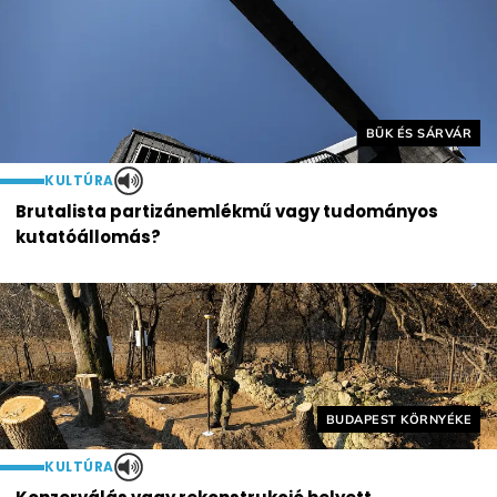
Helyszín címkék:
BÜK ÉS SÁRVÁR
KULTÚRA
Brutalista partizánemlékmű vagy tudományos
kutatóállomás?
Helyszín címkék:
BUDAPEST KÖRNYÉKE
KULTÚRA