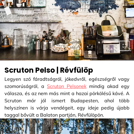
Scruton Pelso | Révfülöp
Legyen szó fáradtságról, jókedvről, egészségről vagy
szomorúságról, a
Scruton Pelsonek
mindig akad egy
válasza, és az nem más mint a hazai pörkölésű kávé. A
Scruton már jól ismert Budapesten, ahol több
helyszínen is várja vendégeit, egy ideje pedig újabb
taggal bővült a Balaton partján, Révfülöpön.