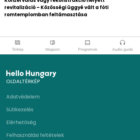
Konzerválás vagy rekonstrukció helyett
revitalizáció – Közösségi üggyé vált a fóti
romtemplomban feltámasztása
Térkép
Magazin
Programok
Audio guide
OLDALTÉRKÉP
Adatvédelem
Sütikezelés
Elérhetőség
Felhasználási feltételek