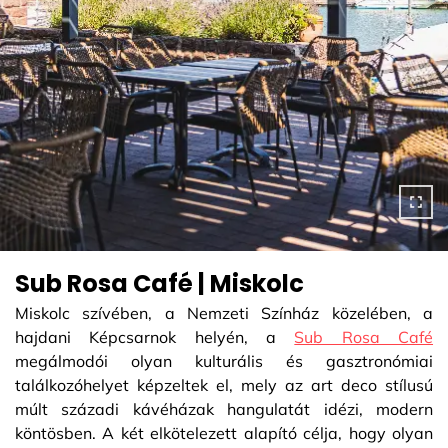
Sub Rosa Café | Miskolc
Miskolc szívében, a Nemzeti Színház közelében, a
hajdani Képcsarnok helyén, a
Sub Rosa Café
megálmodói olyan kulturális és gasztronómiai
találkozóhelyet képzeltek el, mely az art deco stílusú
múlt századi kávéházak hangulatát idézi, modern
köntösben. A két elkötelezett alapító célja, hogy olyan