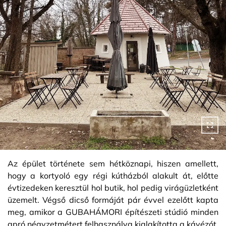
Az épület története sem hétköznapi, hiszen amellett,
hogy a kortyoló egy régi kútházból alakult át, előtte
évtizedeken keresztül hol butik, hol pedig virágüzletként
üzemelt. Végső dicső formáját pár évvel ezelőtt kapta
meg, amikor a GUBAHÁMORI építészeti stúdió minden
apró négyzetmétert felhasználva kialakította a kávézót.