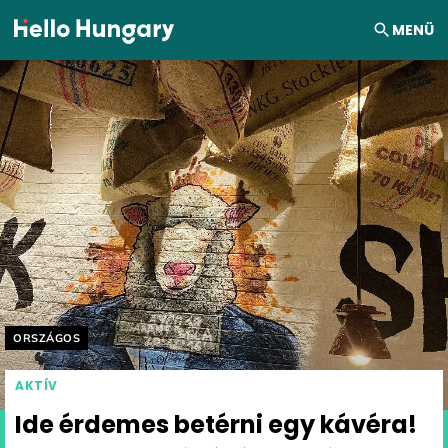
Ugrás a tartalomhoz
MENÜ
Helyszín címkék:
ORSZÁGOS
AKTÍV
Ide érdemes betérni egy kávéra!