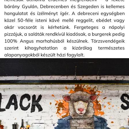
bárány Gyulán, Debrecenben és Szegeden is kellemes
hangulatot és ízélményt ígér. A debreceni egységben
közel 50-féle isteni kávé mellé reggelit, ebédet vagy
akár vacsorát is kérhetünk. Fergeteges a nápolyi
pizzájuk, a saláták rendkívül kiadósak, a burgerek pedig
100% Angus marhahúsból készülnek. Törzsvendégeik
szerint kihagyhatatlan a kizárólag természetes
alapanyagokból készült házi fagylalt.