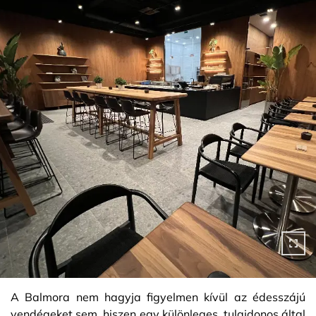
A Balmora nem hagyja figyelmen kívül az édesszájú
vendégeket sem, hiszen egy különleges, tulajdonos által