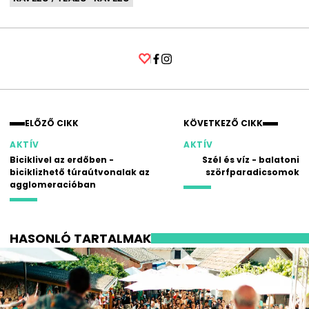
Facebook
Instagram
ELŐZŐ CIKK
KÖVETKEZŐ CIKK
AKTÍV
AKTÍV
Biciklivel az erdőben -
Szél és víz - balatoni
biciklizhető túraútvonalak az
szörfparadicsomok
agglomeracióban
HASONLÓ TARTALMAK