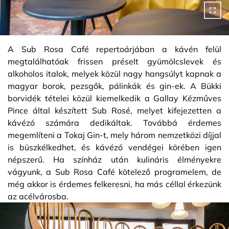
A Sub Rosa Café repertoárjában a kávén felül
megtalálhatóak frissen préselt gyümölcslevek és
alkoholos italok, melyek közül nagy hangsúlyt kapnak a
magyar borok, pezsgők, pálinkák és gin-ek. A Bükki
borvidék tételei közül kiemelkedik a Gallay Kézműves
Pince által készített Sub Rosé, melyet kifejezetten a
kávézó számára dedikáltak. Továbbá érdemes
megemlíteni a Tokaj Gin-t, mely három nemzetközi díjjal
is büszkélkedhet, és kávézó vendégei körében igen
népszerű. Ha színház után kulináris élményekre
vágyunk, a Sub Rosa Café kötelező programelem, de
még akkor is érdemes felkeresni, ha más céllal érkezünk
az acélvárosba.