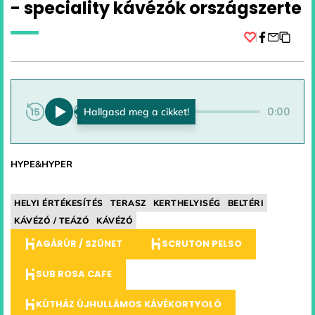
- speciality kávézók országszerte
Facebook
0:00
0:00
HYPE&HYPER
HELYI ÉRTÉKESÍTÉS
TERASZ
KERTHELYISÉG
BELTÉRI
KÁVÉZÓ / TEÁZÓ
KÁVÉZÓ
AGÁRÚR / SZÜNET
SCRUTON PELSO
SUB ROSA CAFE
KÚTHÁZ ÚJHULLÁMOS KÁVÉKORTYOLÓ