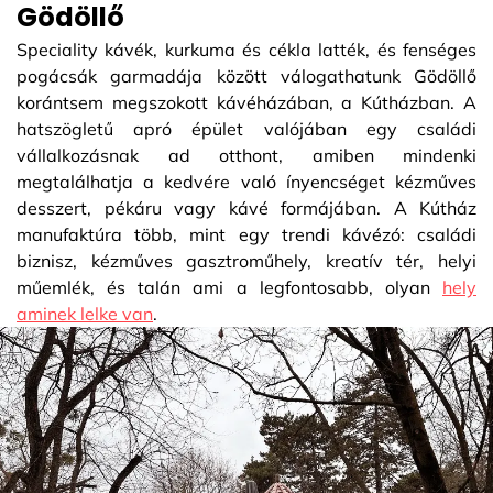
Gödöllő
Speciality kávék, kurkuma és cékla latték, és fenséges
pogácsák garmadája között válogathatunk Gödöllő
korántsem megszokott kávéházában, a Kútházban. A
hatszögletű apró épület valójában egy családi
vállalkozásnak ad otthont, amiben mindenki
megtalálhatja a kedvére való ínyencséget kézműves
desszert, pékáru vagy kávé formájában. A Kútház
manufaktúra több, mint egy trendi kávézó: családi
biznisz, kézműves gasztroműhely, kreatív tér, helyi
műemlék, és talán ami a legfontosabb, olyan
hely
aminek lelke van
.