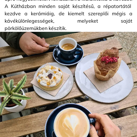
A Kútházban minden saját készítésű, a répatortától
kezdve a kerámiáig, de kiemelt szereplői mégis a
kávékülönlegességek, melyeket saját
pörkölőüzemükben készítik.