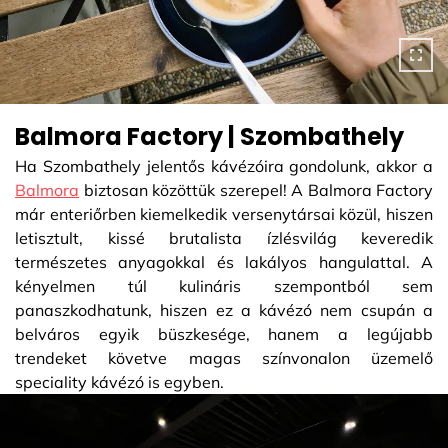
Balmora Factory | Szombathely
Ha Szombathely jelentős kávézóira gondolunk, akkor a
Balmora
biztosan közöttük szerepel! A Balmora Factory
már enteriőrben kiemelkedik versenytársai közül, hiszen
letisztult, kissé brutalista ízlésvilág keveredik
természetes anyagokkal és lakályos hangulattal. A
kényelmen túl kulináris szempontból sem
panaszkodhatunk, hiszen ez a kávézó nem csupán a
belváros egyik büszkesége, hanem a legújabb
trendeket követve magas színvonalon üzemelő
speciality kávézó is egyben.