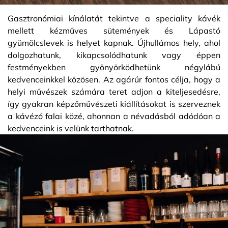
Gasztronómiai kínálatát tekintve a speciality kávék
mellett kézműves sütemények és Lápastó
gyümölcslevek is helyet kapnak. Újhullámos hely, ahol
dolgozhatunk, kikapcsolódhatunk vagy éppen
festményekben gyönyörködhetünk négylábú
kedvenceinkkel közösen. Az agárúr fontos célja, hogy a
helyi művészek számára teret adjon a kiteljesedésre,
így gyakran képzőművészeti kiállításokat is szerveznek
a kávézó falai közé, ahonnan a névadásból adódóan a
kedvenceink is velünk tarthatnak.