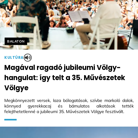
Helyszín címkék:
BALATON
KULTÚRA
Magával ragadó jubileumi Völgy-
hangulat: így telt a 35. Művészetek
Völgye
Megkönnyezett versek, laza bólogatások, szívbe markoló dalok,
könnyed gyerekkacaj és bámulatos alkotások tették
felejthetetlenné a jubileumi 35. Művészetek Völgye fesztivált.