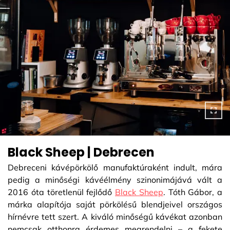
Black Sheep | Debrecen
Debreceni kávépörkölő manufaktúraként indult, mára
pedig a minőségi kávéélmény szinonimájává vált a
2016 óta töretlenül fejlődő
Black Sheep
. Tóth Gábor, a
márka alapítója saját pörkölésű blendjeivel országos
hírnévre tett szert. A kiváló minőségű kávékat azonban
nemcsak otthonra érdemes megrendelni – a fekete