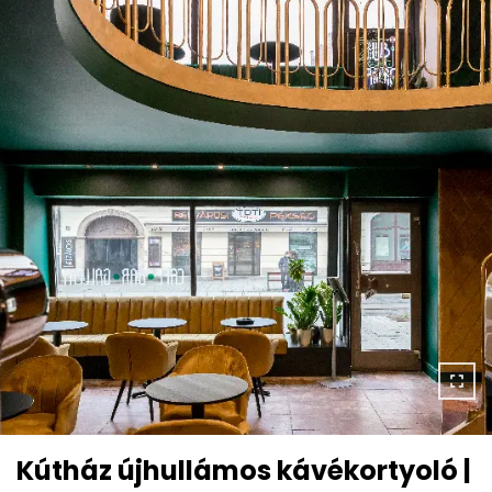
Kútház újhullámos kávékortyoló |