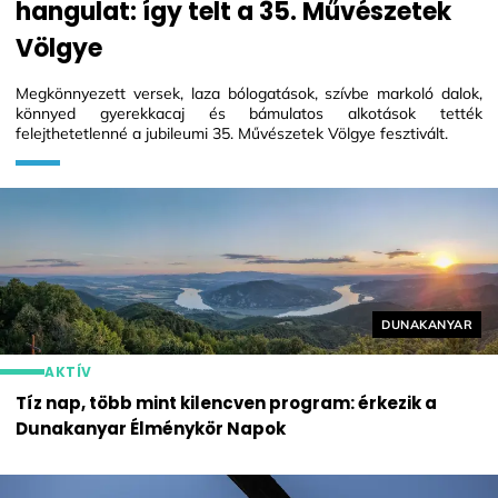
hangulat: így telt a 35. Művészetek
Völgye
Megkönnyezett versek, laza bólogatások, szívbe markoló dalok,
könnyed gyerekkacaj és bámulatos alkotások tették
felejthetetlenné a jubileumi 35. Művészetek Völgye fesztivált.
Helyszín címké
DUNAKANYAR
AKTÍV
Tíz nap, több mint kilencven program: érkezik a
Dunakanyar Élménykör Napok