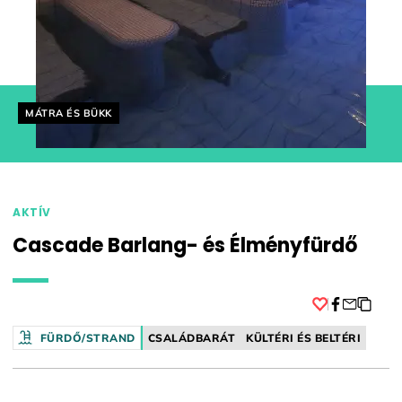
Helyszín címkék:
MÁTRA ÉS BÜKK
AKTÍV
Cascade Barlang- és Élményfürdő
Facebook
FÜRDŐ/STRAND
CSALÁDBARÁT
KÜLTÉRI ÉS BELTÉRI