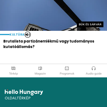
Helyszín címkék:
BÜK ÉS SÁRVÁR
KULTÚRA
Brutalista partizánemlékmű vagy tudományos
kutatóállomás?
Térkép
Magazin
Programok
Audio guide
OLDALTÉRKÉP