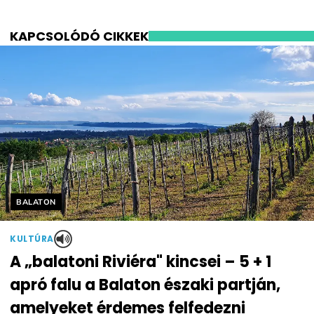
KAPCSOLÓDÓ CIKKEK
Helyszín címkék:
BALATON
KULTÚRA
A „balatoni Riviéra" kincsei – 5 + 1
apró falu a Balaton északi partján,
amelyeket érdemes felfedezni