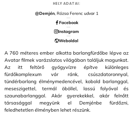
HELY ADATAI:
@Demjén
, Rózsa Ferenc udvar 1
Facebook
Instagram
Weboldal
A 760 méteres ember alkotta barlangfürdőbe lépve az
Avatar filmek varázslatos világában találjuk magunkat.
Az itt feltörő gyógyvízre építve különleges
fürdőkomplexum vár ránk, csúszdatoronnyal,
tündérbarlang élménymedencével, kobold barlanggal,
meseszigettel, termál öböllel, lassú folyóval és
szaunabarlanggal. Akár gyerekekkel, akár felnőtt
társasággal megyünk el Demjénbe fürdőzni,
feledhetetlen élményben lehet részünk.