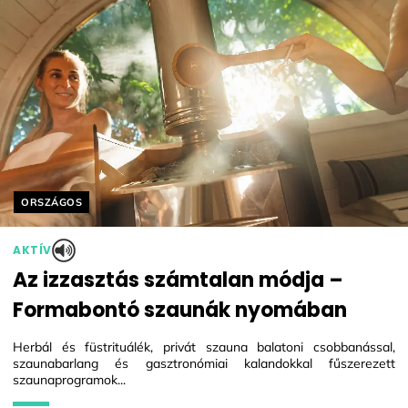
Helyszín címkék:
ORSZÁGOS
AKTÍV
Az izzasztás számtalan módja –
Formabontó szaunák nyomában
Herbál és füstrituálék, privát szauna balatoni csobbanással,
szaunabarlang és gasztronómiai kalandokkal fűszerezett
szaunaprogramok...