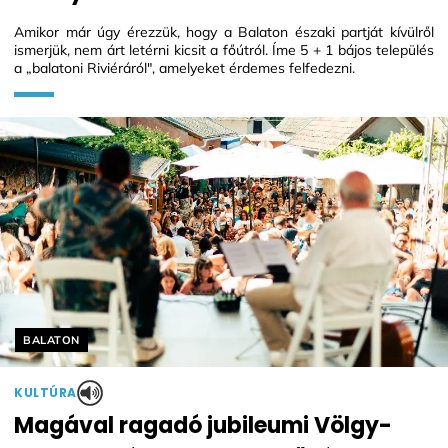
Amikor már úgy érezzük, hogy a Balaton északi partját kívülről
ismerjük, nem árt letérni kicsit a főútról. Íme 5 + 1 bájos település
a „balatoni Riviéráról", amelyeket érdemes felfedezni.
Helyszín címkék:
BALATON
KULTÚRA
Magával ragadó jubileumi Völgy-