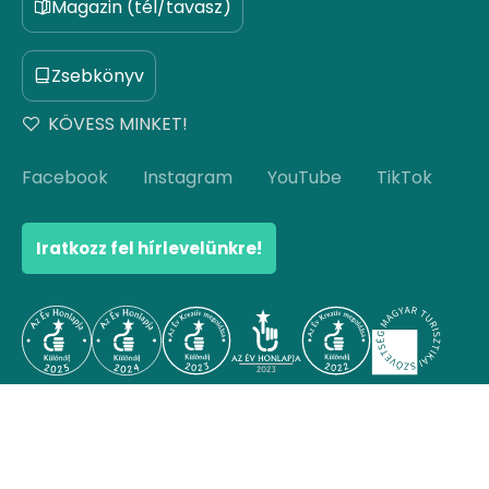
Magazin (tél/tavasz)
Zsebkönyv
KÖVESS MINKET!
Facebook
Instagram
YouTube
TikTok
Iratkozz fel hírlevelünkre!
© Copyright 2026 Hello Hungary. Minden jog
fenntartva.