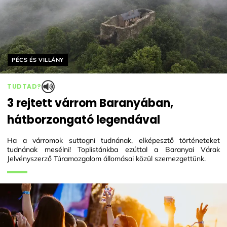
Helyszín címkék:
PÉCS ÉS VILLÁNY
TUDTAD?
3 rejtett várrom Baranyában,
hátborzongató legendával
Ha a várromok suttogni tudnának, elképesztő történeteket
tudnának mesélni! Toplistánkba ezúttal a Baranyai Várak
Jelvényszerző Túramozgalom állomásai közül szemezgettünk.