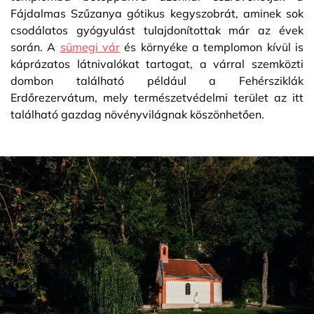
Fájdalmas Szűzanya gótikus kegyszobrát, aminek sok
csodálatos gyógyulást tulajdonítottak már az évek
során. A
sümegi vár
és környéke a templomon kívül is
káprázatos látnivalókat tartogat, a várral szemközti
dombon található például a Fehérsziklák
Erdőrezervátum, mely természetvédelmi terület az itt
található gazdag növényvilágnak köszönhetően.