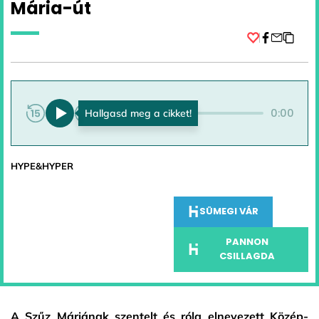
Mária-út
Facebook
0:00
0:00
HYPE&HYPER
SÜMEGI VÁR
PANNON
CSILLAGDA
A Szűz Máriának szentelt és róla elnevezett Közép-