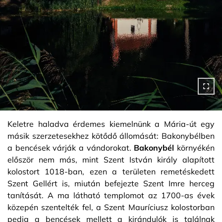
Keletre haladva érdemes kiemelnünk a Mária-út egy
másik szerzetesekhez kötődő állomását: Bakonybélben
a bencések várják a vándorokat.
Bakonybél
környékén
először nem más, mint Szent István király alapított
kolostort 1018-ban, ezen a területen remetéskedett
Szent Gellért is, miután befejezte Szent Imre herceg
tanítását. A ma látható templomot az 1700-as évek
közepén szentelték fel, a Szent Mauríciusz kolostorban
pedig a bencések mellett a kirándulók is találnak