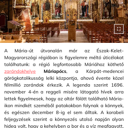
A Mária-út útvonalán már az Észak-Kelet-
Magyarországi régióban is figyelemre méltó úticélokat
találhatunk: a régió legfontosabb Máriához köthető
zarándokhelye
Máriapócs
, a Kárpát-medencei
görögkatolikusság lelki központja, ahová évente közel
félmillió zarándok érkezik. A legenda szerint 1696.
november 4-én a reggeli misére látogató hívek arra
lettek figyelmesek, hogy az oltár fölött található Mária-
ikon mindkét szeméből patakokban folynak a könnyek,
és egészen december 8-ig el sem álltak. A korabeli
feljegyzések szerint a könnyezés utolsó napján olyan
hideg volt, hogy a kehelyben a bor és a víz megfagyott,