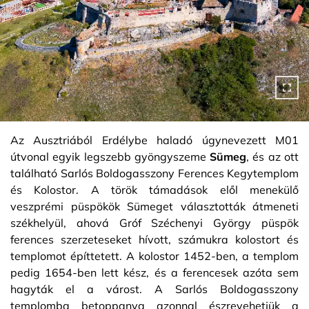
Az Ausztriából Erdélybe haladó úgynevezett M01
útvonal egyik legszebb gyöngyszeme
Sümeg
, és az ott
található Sarlós Boldogasszony Ferences Kegytemplom
és Kolostor. A török támadások elől menekülő
veszprémi püspökök Sümeget választották átmeneti
székhelyül, ahová Gróf Széchenyi György püspök
ferences szerzeteseket hívott, számukra kolostort és
templomot építtetett. A kolostor 1452-ben, a templom
pedig 1654-ben lett kész, és a ferencesek azóta sem
hagyták el a várost. A Sarlós Boldogasszony
templomba betoppanva azonnal észrevehetjük a