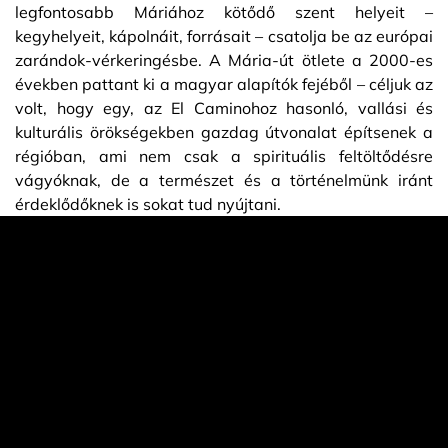
legfontosabb Máriához kötődő szent helyeit –
kegyhelyeit, kápolnáit, forrásait – csatolja be az európai
zarándok-vérkeringésbe. A Mária-út ötlete a 2000-es
években pattant ki a magyar alapítók fejéből – céljuk az
volt, hogy egy, az El Caminohoz hasonló, vallási és
kulturális örökségekben gazdag útvonalat építsenek a
régióban, ami nem csak a spirituális feltöltődésre
vágyóknak, de a természet és a történelmünk iránt
érdeklődőknek is sokat tud nyújtani.