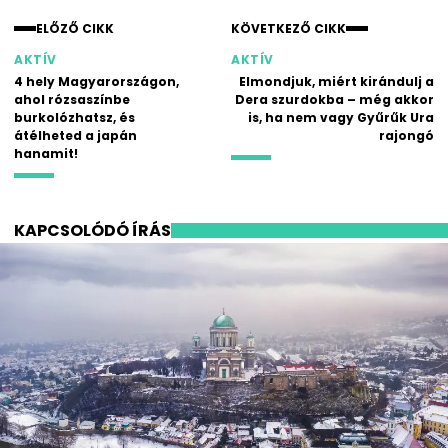
ELŐZŐ CIKK
KÖVETKEZŐ CIKK
AKTÍV
AKTÍV
4 hely Magyarországon,
Elmondjuk, miért kirándulj a
ahol rózsaszínbe
Dera szurdokba – még akkor
burkolózhatsz, és
is, ha nem vagy Gyűrűk Ura
átélheted a japán
rajongó
hanamit!
KAPCSOLÓDÓ ÍRÁS