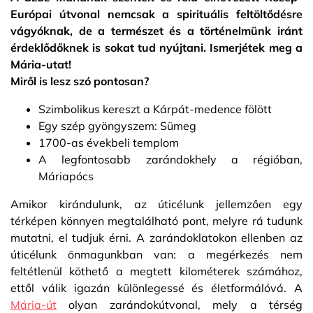
Európai útvonal nemcsak a spirituális feltöltődésre
vágyóknak, de a természet és a történelmünk iránt
érdeklődőknek is sokat tud nyújtani. Ismerjétek meg a
Mária-utat!
Miről is lesz szó pontosan?
Szimbolikus kereszt a Kárpát-medence fölött
Egy szép gyöngyszem: Sümeg
1700-as évekbeli templom
A legfontosabb zarándokhely a régióban,
Máriapócs
Amikor kirándulunk, az úticélunk jellemzően egy
térképen könnyen megtalálható pont, melyre rá tudunk
mutatni, el tudjuk érni. A zarándoklatokon ellenben az
úticélunk önmagunkban van: a megérkezés nem
feltétlenül köthető a megtett kilométerek számához,
ettől válik igazán különlegessé és életformálóvá. A
Mária-út
olyan zarándokútvonal, mely a térség