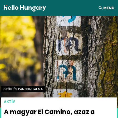
Ugrás a tartalomhoz
MENÜ
Helyszín címkék:
GYŐR ÉS PANNONHALMA
AKTÍV
A magyar El Camino, azaz a