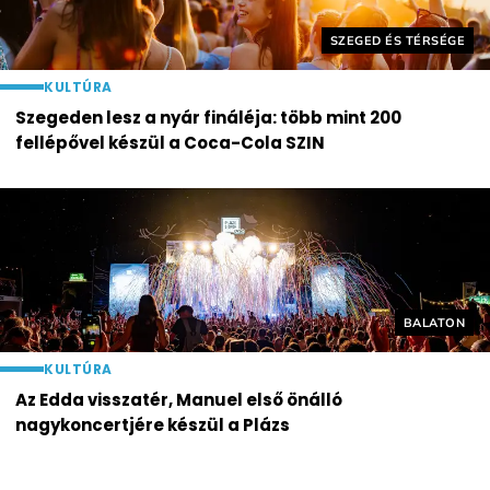
Helyszín címkék:
SZEGED ÉS TÉRSÉGE
KULTÚRA
Szegeden lesz a nyár fináléja: több mint 200
fellépővel készül a Coca-Cola SZIN
Helyszín cí
BALATON
KULTÚRA
Az Edda visszatér, Manuel első önálló
nagykoncertjére készül a Plázs