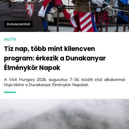
Helyszín címkék:
DUNAKANYAR
AKTÍV
Tíz nap, több mint kilencven
program: érkezik a Dunakanyar
Élménykör Napok
A Visit Hungary 2026. augusztus 7–16. között első alkalommal
hívja életre a Dunakanyar Élménykör Napokat.