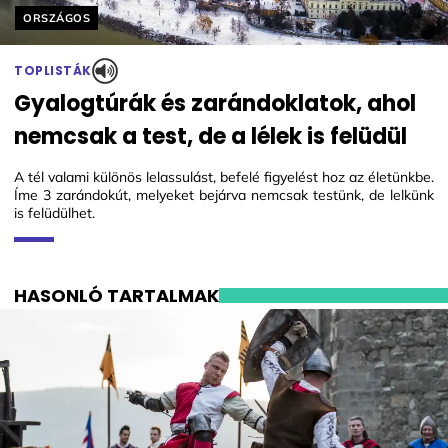
Helyszín címkék:
ORSZÁGOS
TOPLISTÁK
Gyalogtúrák és zarándoklatok, ahol
nemcsak a test, de a lélek is felüdül
A tél valami különös lelassulást, befelé figyelést hoz az életünkbe.
Íme 3 zarándokút, melyeket bejárva nemcsak testünk, de lelkünk
is felüdülhet.
HASONLÓ TARTALMAK