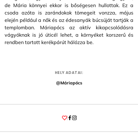
de Mária könnyei ekkor is bőségesen hullottak. Ez a
csoda azóta is zarándokok tömegeit vonzza, május
elején például a nők és az édesanyák búcsúját tartják a
templomban. Máriapócs az aktív kikapcsolódásra
vágyóknak is jó úticél lehet, a környéket korszerű és
rendben tartott kerékpárút hálózza be.
HELY ADATAI:
@Máriapócs
Facebook
Instagram