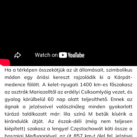
Ha a térképen összekötjük az út állomásait, szimbolikus
módon egy óriási kereszt rajzolódik ki a Kárpát-
medence fölött. A kelet-nyugati 1400 km-es főszakasz
az osztrák Mariazelltől az erdélyi Csíksomlyóig vezet, és
gyalog körülbelül 60 nap alatt teljesíthető. Ennek az
ágnak a jelzéseivel valószínűleg minden gyakorlott
túrázó találkozott már: lila színű M betűk kísérik a
kirándulók útját. Az észak-déli (még nem teljesen
kiépített) szakasz a lengyel Częstochowát köti össze a
boszniai Međugorjével, az út 857 km-t ölel fel, jelzései