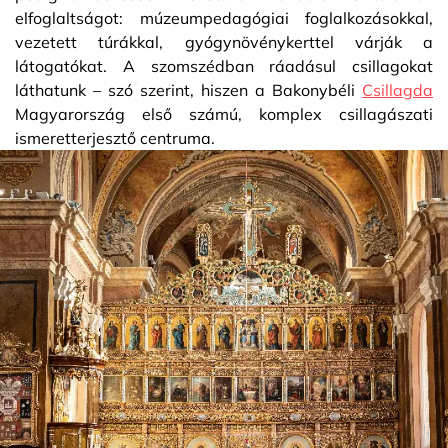
elfoglaltságot: múzeumpedagógiai foglalkozásokkal,
vezetett túrákkal, gyógynövénykerttel várják a
látogatókat. A szomszédban ráadásul csillagokat
láthatunk – szó szerint, hiszen a Bakonybéli
Csillagda
Magyarország első számú, komplex csillagászati
ismeretterjesztő centruma.