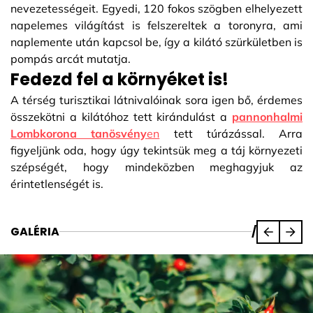
nevezetességeit. Egyedi, 120 fokos szögben elhelyezett
napelemes világítást is felszereltek a toronyra, ami
naplemente után kapcsol be, így a kilátó szürkületben is
pompás arcát mutatja.
Fedezd fel a környéket is!
A térség turisztikai látnivalóinak sora igen bő, érdemes
összekötni a kilátóhoz tett kirándulást a
pannonhalmi
Lombkorona tanösvény
en
tett túrázással. Arra
figyeljünk oda, hogy úgy tekintsük meg a táj környezeti
szépségét, hogy mindeközben meghagyjuk az
érintetlenségét is.
GALÉRIA
/