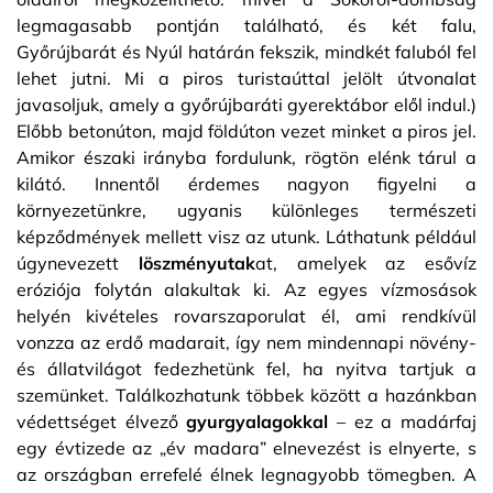
legmagasabb pontján található, és két falu,
Győrújbarát és Nyúl határán fekszik, mindkét faluból fel
lehet jutni. Mi a piros turistaúttal jelölt útvonalat
javasoljuk, amely a győrújbaráti gyerektábor elől indul.)
Előbb betonúton, majd földúton vezet minket a piros jel.
Amikor északi irányba fordulunk, rögtön elénk tárul a
kilátó. Innentől érdemes nagyon figyelni a
környezetünkre, ugyanis különleges természeti
képződmények mellett visz az utunk. Láthatunk például
úgynevezett
löszményutak
at, amelyek az esővíz
eróziója folytán alakultak ki. Az egyes vízmosások
helyén kivételes rovarszaporulat él, ami rendkívül
vonzza az erdő madarait, így nem mindennapi növény-
és állatvilágot fedezhetünk fel, ha nyitva tartjuk a
szemünket. Találkozhatunk többek között a hazánkban
védettséget élvező
gyurgyalagokkal
– ez a madárfaj
egy évtizede az „év madara” elnevezést is elnyerte, s
az országban errefelé élnek legnagyobb tömegben. A