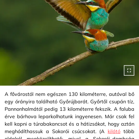
A fővárostól nem egészen 130 kilométerre, autóval bő
egy órányira található Győrújbarát. Győrtől csupán tíz,
Pannonhalmától pedig 13 kilométerre fekszik. A faluba
érve bárhova leparkolhatunk ingyenesen. Már csak fel
kell kapni a túrabakancsot és a hátizsákot, hogy aztán
meghódíthassuk a Sokorói csúcsokat. (A
kilátó
több
oldalról megközelíthető: mivel a Sokorói-dombság