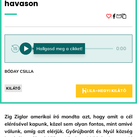
havason
Facebook
0:00
0:00
BÓDAY CSILLA
KILÁTÓ
LILA-HEGYI KILÁTÓ
Zig Ziglar amerikai író mondta azt, hogy amit a cél
elérésével kapunk, közel sem olyan fontos, mint amivé
válunk, amíg azt elérjük. Győrújbarát és Nyúl község