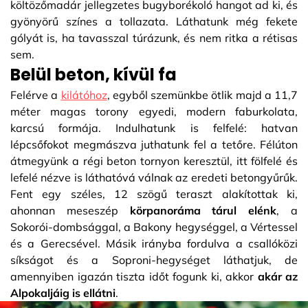
költözőmadár jellegzetes bugyborékoló hangot ad ki, és
gyönyörű színes a tollazata. Láthatunk még fekete
gólyát is, ha tavasszal túrázunk, és nem ritka a rétisas
sem.
Belül beton, kívül fa
Felérve a
kilátóhoz
, egyből szemünkbe ötlik majd a 11,7
méter magas torony egyedi, modern faburkolata,
karcsú formája. Indulhatunk is felfelé: hatvan
lépcsőfokot megmászva juthatunk fel a tetőre. Félúton
átmegyünk a régi beton tornyon keresztül, itt fölfelé és
lefelé nézve is láthatóvá válnak az eredeti betongyűrűk.
Fent egy széles, 12 szögű teraszt alakítottak ki,
ahonnan meseszép
körpanoráma tárul elénk
, a
Sokorói-dombsággal, a Bakony hegységgel, a Vértessel
és a Gerecsével. Másik irányba fordulva a csallóközi
síkságot és a Soproni-hegységet láthatjuk, de
amennyiben igazán tiszta időt fogunk ki, akkor
akár az
Alpokaljáig is ellátni
.