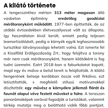
A kilátó története
A tengerszinthez mérten
313 méter magasan
álló
vasbeton építmény
eredetileg geodéziai
mérőtoronyként működött
. 1977-ben építtették, de az
utóbbi évtizedekben életveszélyessé vált az állapota,
így használaton kívül került, emiatt pedig teljesen
leamortizálódott, pedig a környék egyik leghasznosabb
turisztikai látványossága lehetett volna. Ezt ismerte fel
a Kisalföld Erdőgazdaság Zrt.: hogy felújítva a torony
már nem csak mérőtoronyként, hanem kilátóként is fog
tudni üzemelni. Ezért 2018-ban a faburkolatot kapott,
majd egy év múlva a belső tereit is felújították. A kilátó
hengerének belseje korábban össze volt firkálva, ezt
letisztították, s megfelelő stílusú motívumokkal
díszítették:
egy művész a környékre jellemző flórát és
faunát alapul véve festett műveket a falra
. A teraszon
panorámaképek sorával fogadják a turistákat, valamint
térkép mutatja meg a belátható vidék főbb pontjait,