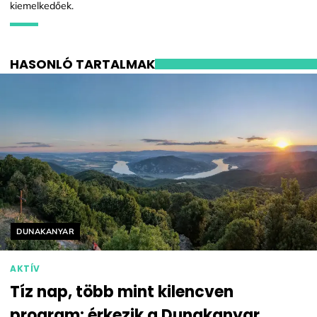
kiemelkedőek.
HASONLÓ TARTALMAK
Helyszín címkék:
DUNAKANYAR
AKTÍV
Tíz nap, több mint kilencven
program: érkezik a Dunakanyar