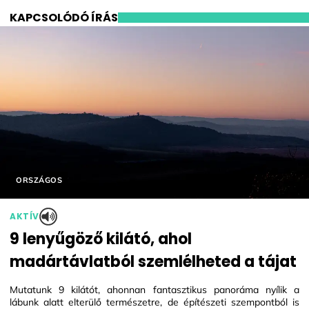
KAPCSOLÓDÓ ÍRÁS
Helyszín címkék:
ORSZÁGOS
AKTÍV
9 lenyűgöző kilátó, ahol
madártávlatból szemlélheted a tájat
Mutatunk 9 kilátót, ahonnan fantasztikus panoráma nyílik a
lábunk alatt elterülő természetre, de építészeti szempontból is