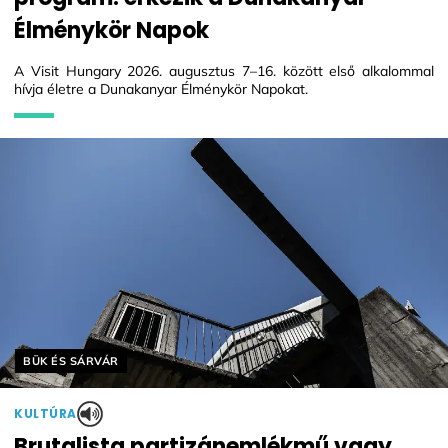
Élménykör Napok
A Visit Hungary 2026. augusztus 7–16. között első alkalommal
hívja életre a Dunakanyar Élménykör Napokat.
Helyszín címkék:
BÜK ÉS SÁRVÁR
KULTÚRA
Brutalista partizánemlékmű vagy