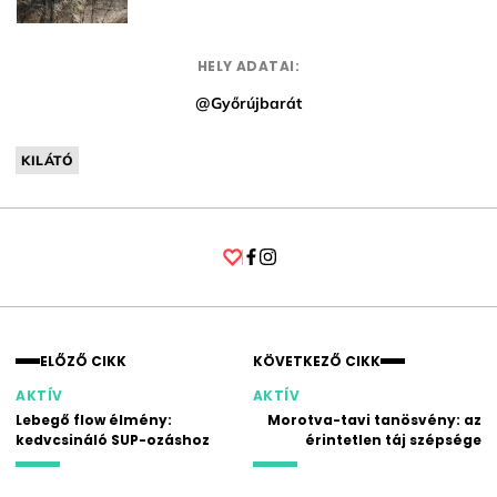
HELY ADATAI:
@Győrújbarát
KILÁTÓ
Facebook
Instagram
ELŐZŐ CIKK
KÖVETKEZŐ CIKK
AKTÍV
AKTÍV
Lebegő flow élmény:
Morotva-tavi tanösvény: az
kedvcsináló SUP-ozáshoz
érintetlen táj szépsége