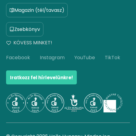
Magazin (tél/tavasz)
Zsebkönyv
KÖVESS MINKET!
Facebook
Instagram
YouTube
TikTok
Iratkozz fel hírlevelünkre!