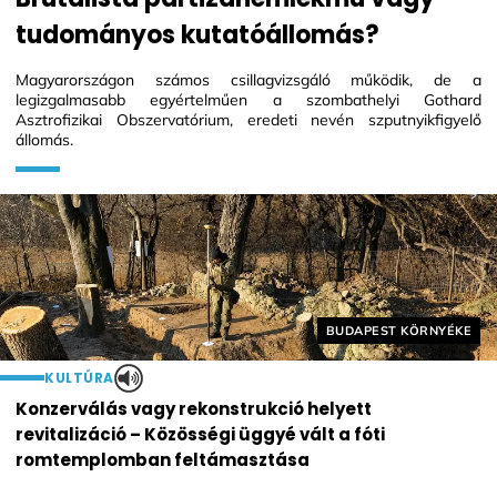
tudományos kutatóállomás?
Magyarországon számos csillagvizsgáló működik, de a
legizgalmasabb egyértelműen a szombathelyi Gothard
Asztrofizikai Obszervatórium, eredeti nevén szputnyikfigyelő
állomás.
Helyszín címkék:
BUDAPEST KÖRNYÉKE
KULTÚRA
Konzerválás vagy rekonstrukció helyett
revitalizáció – Közösségi üggyé vált a fóti
romtemplomban feltámasztása