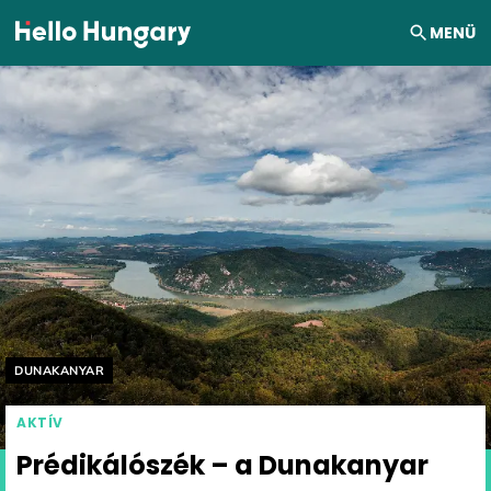
Ugrás a tartalomhoz
MENÜ
Helyszín címkék:
DUNAKANYAR
AKTÍV
Prédikálószék – a Dunakanyar