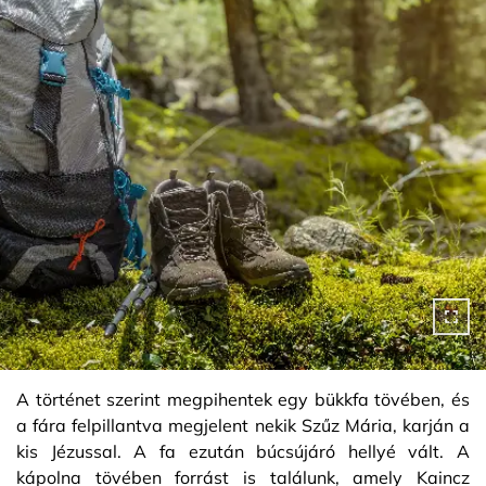
A történet szerint megpihentek egy bükkfa tövében, és
a fára felpillantva megjelent nekik Szűz Mária, karján a
kis Jézussal. A fa ezután búcsújáró hellyé vált. A
kápolna tövében forrást is találunk, amely Kaincz