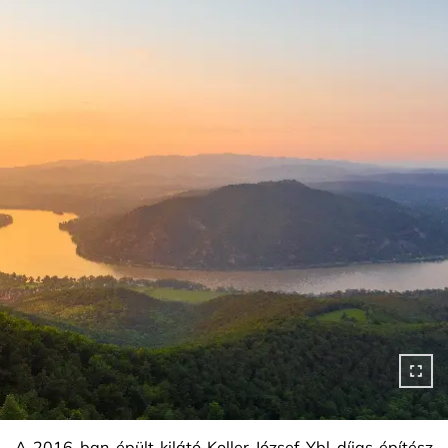
A 2016-ban épült kilátó Koller József Ybl-díjas építész