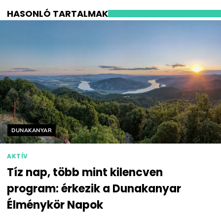
HASONLÓ TARTALMAK
Helyszín címkék:
DUNAKANYAR
AKTÍV
Tíz nap, több mint kilencven
program: érkezik a Dunakanyar
Élménykör Napok