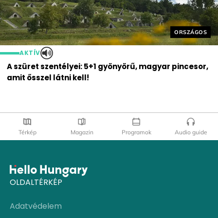
Helyszín cím
ORSZÁGOS
AKTÍV
A szüret szentélyei: 5+1 gyönyörű, magyar pincesor,
amit ősszel látni kell!
Térkép
Magazin
Programok
Audio guide
OLDALTÉRKÉP
Adatvédelem