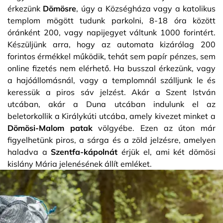
érkezünk
Dömösre
, úgy a Községháza vagy a katolikus
templom mögött tudunk parkolni, 8-18 óra között
óránként 200, vagy napijegyet váltunk 1000 forintért.
Készüljünk arra, hogy az automata kizárólag 200
forintos érmékkel működik, tehát sem papír pénzes, sem
online fizetés nem elérhető. Ha busszal érkezünk, vagy
a hajóállomásnál, vagy a templomnál szálljunk le és
keressük a piros sáv jelzést. Akár a Szent István
utcában, akár a Duna utcában indulunk el az
beletorkollik a Királykúti utcába, amely kivezet minket a
Dömösi-Malom patak
völgyébe. Ezen az úton már
figyelhetünk piros, a sárga és a zöld jelzésre, amelyen
haladva a
Szentfa-kápolnát
érjük el, ami két dömösi
kislány Mária jelenésének állít emléket.