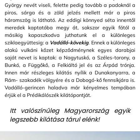
György nevét viseli, felette pedig tovább a padoknál a
piros, sárga és a zöld jelzés mellett már a piros
háromszög is látható. Az eddigi könnyed séta innentől
meredek kaptatóba megy át, sokszor egyik fától a
másikig kapaszkodva juthatunk el a különleges
sziklaegyüttesig: a
Vadálló-kövekig
. Ennek a különleges
alakú vulkáni kőzet képződménynek egyes darabjai
saját nevet is kaptak: a Nagytuskó, a Széles-torony, a
Bunkó, a Függőkő, a Felkiáltó jel és az Árpád trónja.
Innen már részleges kilátás nyílik a Dunakanyarra, a
Rám- szakadék völgyére és a Dobogó-kő fennsíkjára is.
Vadálló-gerincen haladva már kényelmes tempóban
érjük el a Prédikálószék kilátópontját.
Itt valószínűleg Magyarország egyik
legszebb kilátása tárul elénk!