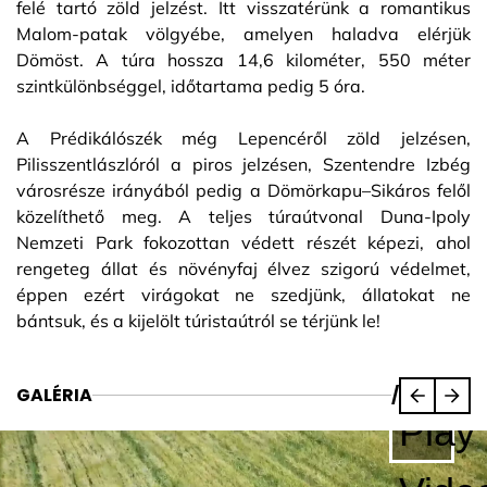
felé tartó zöld jelzést. Itt visszatérünk a romantikus
Malom-patak völgyébe, amelyen haladva elérjük
Dömöst. A túra hossza 14,6 kilométer, 550 méter
szintkülönbséggel, időtartama pedig 5 óra.
A Prédikálószék még Lepencéről zöld jelzésen,
Pilisszentlászlóról a piros jelzésen, Szentendre Izbég
városrésze irányából pedig a Dömörkapu–Sikáros felől
közelíthető meg. A teljes túraútvonal Duna-Ipoly
Nemzeti Park fokozottan védett részét képezi, ahol
rengeteg állat és növényfaj élvez szigorú védelmet,
éppen ezért virágokat ne szedjünk, állatokat ne
bántsuk, és a kijelölt túristaútról se térjünk le!
GALÉRIA
/
Play