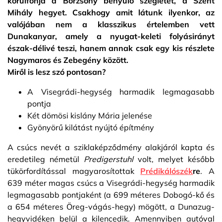
körülfonja a Börzsöny benyúló szegletét, a Szent
Mihály hegyet. Csakhogy amit látunk ilyenkor, az
valójában nem a klasszikus értelemben vett
Dunakanyar, amely a nyugat-keleti folyásirányt
észak-délivé teszi, hanem annak csak egy kis részlete
Nagymaros és Zebegény között.
Miről is lesz szó pontosan?
A Visegrádi-hegység harmadik legmagasabb
pontja
Két dömösi kislány Mária jelenése
Gyönyörű kilátást nyújtó építmény
A csúcs nevét a sziklaképződmény alakjáról kapta és
eredetileg németül
Predigerstuhl
volt, melyet később
tükörfordítással magyarosítottak
Prédikálószék
re
. A
639 méter magas csúcs a Visegrádi-hegység harmadik
legmagasabb pontjaként (a 699 méteres Dobogó-kő és
a 654 méteres Öreg-vágás-hegy) mögött, a Dunazug-
hegyvidéken belül a kilencedik. Amennyiben autóval