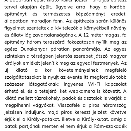
tervei alapján épült, ügyelve arra, hogy a korábbi
építményt és természetes képződményt eredeti
állapotban maradjon fenn. Az építkezés során különös
figyelmet szenteltek a kivitelezők a környékbeli növény
és állatvilág zavartalanságának. A 12 méter magas, fa
építmény három teraszáról fokozatosan nyílik meg az
egész Dunakanyar páratlan panorámája. Az egyes
szinteken a térségben jelentős szerepet játszó magyar
királyok emlékét jelenítik meg az egyedi festmények. Az
új kilátó a kor követelményeinek megfelelő
szolgáltatásokat is nyújt az évente itt megforduló több
százezer látogatóknak: ingyenes Wi-Fi kapcsolat
érhető el, és a tetejéről két webkamera is közvetít. A
kilátó mellett tűzrakóhely, padok és asztalok is várják a
megpihenni vágyókat. Visszafelé a piros háromszög
jelzésen induljunk, majd piros kereszt jelzést követve
érjük el a Király-patakot, illetve a Király-kutat, amíg a
patak partjának mentén el nem érjük a Rám-szakadék