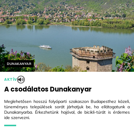
Helyszín címkék:
DUNAKANYAR
AKTÍV
A csodálatos Dunakanyar
Meglehetősen hosszú folyóparti szakaszon Budapesthez közeli,
tüneményes települések sorát járhatjuk be, ha ellátogatunk a
Dunakanyarba. Érkezhetünk hajóval, de bicikli-túrát is érdemes
ide szervezni.