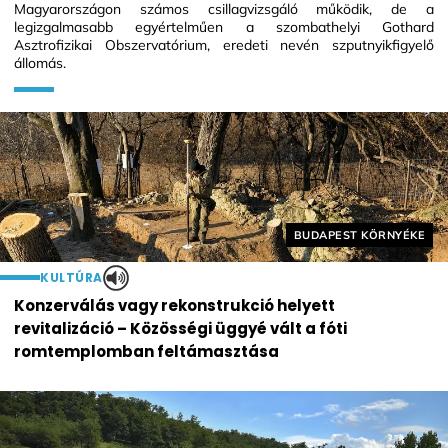
Magyarországon számos csillagvizsgáló működik, de a
legizgalmasabb egyértelműen a szombathelyi Gothard
Asztrofizikai Obszervatórium, eredeti nevén szputnyikfigyelő
állomás.
Helyszín címkék:
BUDAPEST KÖRNYÉKE
KULTÚRA
Konzerválás vagy rekonstrukció helyett
revitalizáció – Közösségi üggyé vált a fóti
romtemplomban feltámasztása