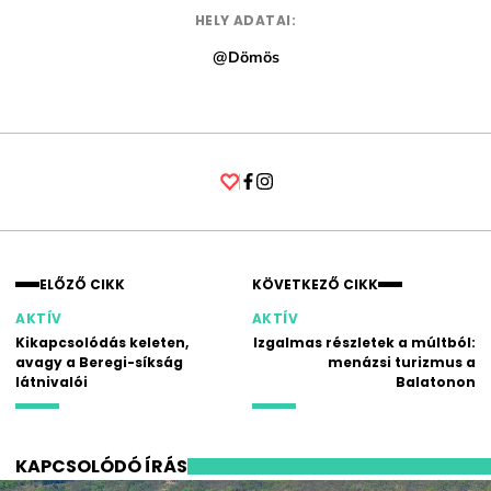
HELY ADATAI:
@Dömös
Facebook
Instagram
ELŐZŐ CIKK
KÖVETKEZŐ CIKK
AKTÍV
AKTÍV
Kikapcsolódás keleten,
Izgalmas részletek a múltból:
avagy a Beregi-síkság
menázsi turizmus a
látnivalói
Balatonon
KAPCSOLÓDÓ ÍRÁS