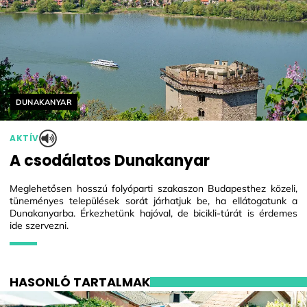
Helyszín címkék:
DUNAKANYAR
AKTÍV
A csodálatos Dunakanyar
Meglehetősen hosszú folyóparti szakaszon Budapesthez közeli,
tüneményes települések sorát járhatjuk be, ha ellátogatunk a
Dunakanyarba. Érkezhetünk hajóval, de bicikli-túrát is érdemes
ide szervezni.
HASONLÓ TARTALMAK