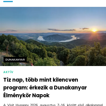
Helyszín címkék:
DUNAKANYAR
AKTÍV
Tíz nap, több mint kilencven
program: érkezik a Dunakanyar
Élménykör Napok
A Visit Hungary 2026. augusztus 7–16. között első alkalommal