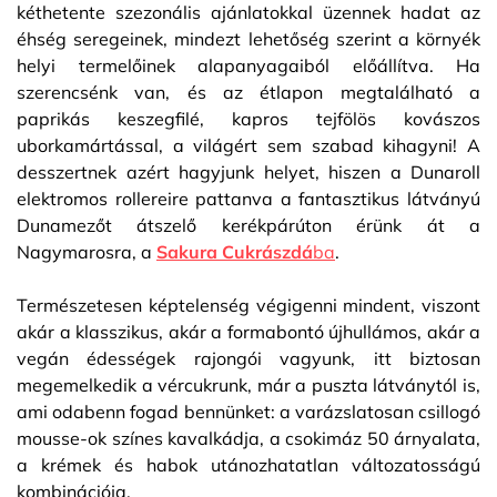
kéthetente szezonális ajánlatokkal üzennek hadat az
éhség seregeinek, mindezt lehetőség szerint a környék
helyi termelőinek alapanyagaiból előállítva. Ha
szerencsénk van, és az étlapon megtalálható a
paprikás keszegfilé, kapros tejfölös kovászos
uborkamártással, a világért sem szabad kihagyni! A
desszertnek azért hagyjunk helyet, hiszen a Dunaroll
elektromos rollereire pattanva a fantasztikus látványú
Dunamezőt átszelő kerékpárúton érünk át a
Nagymarosra, a
Sakura Cukrászdá
ba
.
Természetesen képtelenség végigenni mindent, viszont
akár a klasszikus, akár a formabontó újhullámos, akár a
vegán édességek rajongói vagyunk, itt biztosan
megemelkedik a vércukrunk, már a puszta látványtól is,
ami odabenn fogad bennünket: a varázslatosan csillogó
mousse-ok színes kavalkádja, a csokimáz 50 árnyalata,
a krémek és habok utánozhatatlan változatosságú
kombinációja.