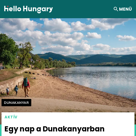
Ugrás a tartalomhoz
MENÜ
Helyszín címkék:
DUNAKANYAR
AKTÍV
Egy nap a Dunakanyarban