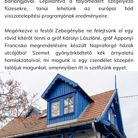
barlangjával. Lepillantva a folyómedert szegélyező
füzesekre, tanúi lehetünk az európai hód
visszatelepítési programjának eredményeire.
Megérkezve a festői Zebegénybe ne felejtsünk el egy
rövid kitérőt tenni a gróf Károlyi Lászlóné, gróf Apponyi
Franciska megrendelésére készült Napraforgó házak
utcájába! Szemet gyönyörködtető kék árnyalatú
homlokzataival, mi magunk is egy csendélet közepén
találjuk magunkat, amennyiben itt is szelfizünk egyet.