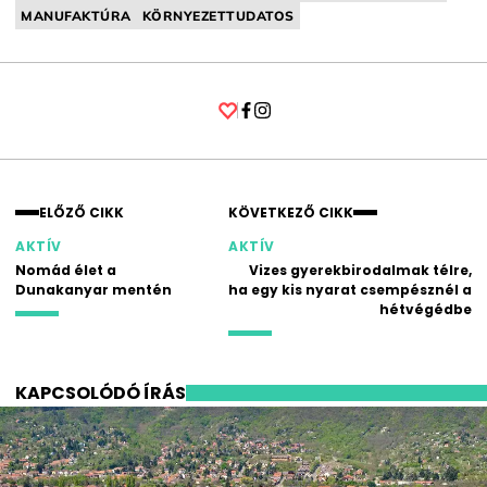
MANUFAKTÚRA
KÖRNYEZETTUDATOS
Facebook
Instagram
ELŐZŐ CIKK
KÖVETKEZŐ CIKK
AKTÍV
AKTÍV
Nomád élet a
Vizes gyerekbirodalmak télre,
Dunakanyar mentén
ha egy kis nyarat csempésznél a
hétvégédbe
KAPCSOLÓDÓ ÍRÁS