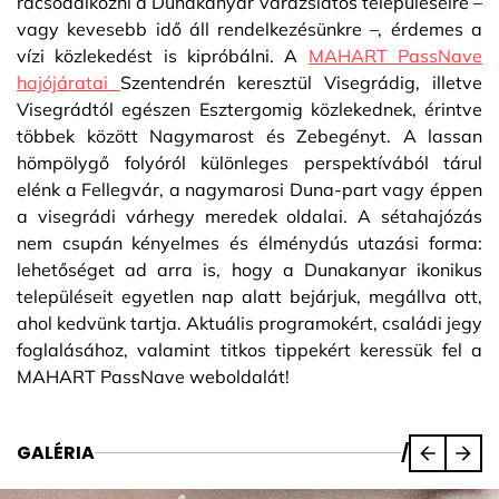
rácsodálkozni a Dunakanyar varázslatos településeire –
vagy kevesebb idő áll rendelkezésünkre –, érdemes a
vízi közlekedést is kipróbálni. A
MAHART PassNave
hajójáratai
Szentendrén keresztül Visegrádig, illetve
Visegrádtól egészen Esztergomig közlekednek, érintve
többek között Nagymarost és Zebegényt. A lassan
hömpölygő folyóról különleges perspektívából tárul
elénk a Fellegvár, a nagymarosi Duna-part vagy éppen
a visegrádi várhegy meredek oldalai. A sétahajózás
nem csupán kényelmes és élménydús utazási forma:
lehetőséget ad arra is, hogy a Dunakanyar ikonikus
településeit egyetlen nap alatt bejárjuk, megállva ott,
ahol kedvünk tartja. Aktuális programokért, családi jegy
foglalásához, valamint titkos tippekért keressük fel a
MAHART PassNave weboldalát!
GALÉRIA
/