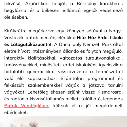
fekvésű, Árpád-kori faluját, a Börzsöny karakteres
hegyláncai és a békésen hullámzó legelők védelmező
ölelésében.
Királyrétre megérkezve egy könnyed sétával a Nagy-
Vasfazék-patak mentén, elérjük a
Hiúz Ház Erdei Iskola
és Látogatóközpont
ot. A Duna Ipoly Nemzeti Park által
életre hívott intézményben állandó és folyton megújuló,
interaktív kiállításokkal, változatos túraútvonalakkal,
tanösvényekkel, minősített erdei iskolaként igyekszik a
fiatalabb generációkat visszavezetni a természettel
való élő kapcsolathoz. Számtalan programmal és
felkészült szakemberekkel várják a játszva tanulni
vágyókat. Lehetőleg éhesen érjünk vissza Kismarosra,
és rögtön a kisvasútállomás mellett található, legendás
Patak Vendéglő
ben
költsük el a jól megérdemelt
ebédünket.