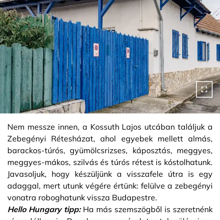
Nem messze innen, a Kossuth Lajos utcában találjuk a
Zebegényi Rétesházat, ahol egyebek mellett almás,
barackos-túrós, gyümölcsrizses, káposztás, meggyes,
meggyes-mákos, szilvás és túrós rétest is kóstolhatunk.
Javasoljuk, hogy készüljünk a visszafele útra is egy
adaggal, mert utunk végére értünk: felülve a zebegényi
vonatra roboghatunk vissza Budapestre.
Hello Hungary tipp:
Ha más szemszögből is szeretnénk