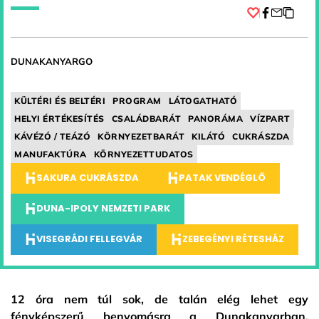
Facebook
DUNAKANYARGO
KÜLTÉRI ÉS BELTÉRI
PROGRAM
LÁTOGATHATÓ
HELYI ÉRTÉKESÍTÉS
CSALÁDBARÁT
PANORÁMA
VÍZPART
KÁVÉZÓ / TEÁZÓ
KÖRNYEZETBARÁT
KILÁTÓ
CUKRÁSZDA
MANUFAKTÚRA
KÖRNYEZETTUDATOS
SAKURA CUKRÁSZDA
PATAK VENDÉGLŐ
DUNA-IPOLY NEMZETI PARK
VISEGRÁDI FELLEGVÁR
ZEBEGÉNYI RÉTESHÁZ
12 óra nem túl sok, de talán elég lehet egy
fényképszerű benyomásra a Dunakanyarban.