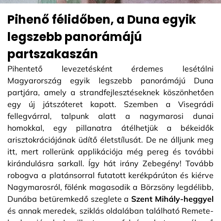
Pihenő félidőben, a Duna egyik
legszebb panorámájú
partszakaszán
Pihentető levezetésként érdemes lesétálni
Magyarország egyik legszebb panorámájú Duna
partjára, amely a strandfejlesztéseknek köszönhetően
egy új játszóteret kapott. Szemben a Visegrádi
fellegvárral, talpunk alatt a nagymarosi dunai
homokkal, egy pillanatra átélhetjük a békeidők
arisztokráciájának üdítő életstílusát. De ne álljunk meg
itt, mert rollerünk applikációja még pereg és további
kirándulásra sarkall. Így hát irány Zebegény! Tovább
robogva a platánsorral futatott kerékpárúton és kiérve
Nagymarosról, fölénk magasodik a Börzsöny legdélibb,
Dunába betüremkedő szeglete a
Szent Mihály-heggyel
és annak meredek, sziklás oldalában található Remete-