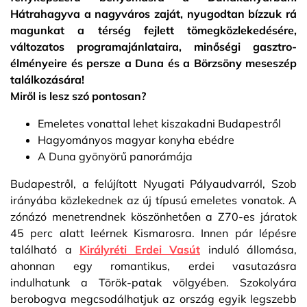
Hátrahagyva a nagyváros zaját, nyugodtan bízzuk rá
magunkat a térség fejlett tömegközlekedésére,
változatos programajánlataira, minőségi gasztro-
élményeire és persze a Duna és a Börzsöny meseszép
találkozására!
Miről is lesz szó pontosan?
Emeletes vonattal lehet kiszakadni Budapestről
Hagyományos magyar konyha ebédre
A Duna gyönyörű panorámája
Budapestről, a felújított Nyugati Pályaudvarról, Szob
irányába közlekednek az új típusú emeletes vonatok. A
zónázó menetrendnek köszönhetően a Z70-es járatok
45 perc alatt leérnek Kismarosra. Innen pár lépésre
található a
Királyréti Erdei Vasút
induló állomása,
ahonnan egy romantikus, erdei vasutazásra
indulhatunk a Török-patak völgyében. Szokolyára
berobogva megcsodálhatjuk az ország egyik legszebb