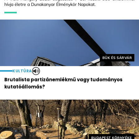
hívja életre a Dunakanyar Élménykör Napokat.
Helyszín címkék:
BÜK ÉS SÁRVÁR
KULTÚRA
Brutalista partizánemlékmű vagy tudományos
kutatóállomás?
Helyszín címkék:
BUDAPEST KÖRNYÉKE