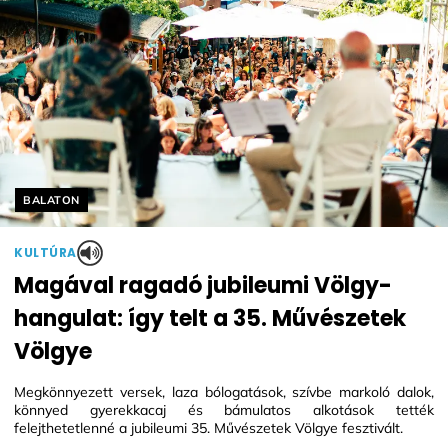
Helyszín címkék:
BALATON
KULTÚRA
Magával ragadó jubileumi Völgy-
hangulat: így telt a 35. Művészetek
Völgye
Megkönnyezett versek, laza bólogatások, szívbe markoló dalok,
könnyed gyerekkacaj és bámulatos alkotások tették
felejthetetlenné a jubileumi 35. Művészetek Völgye fesztivált.