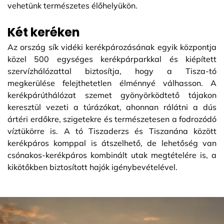
vehetünk természetes élőhelyükön.
Két keréken
Az ország sík vidéki kerékpározásának egyik központja
közel 500 egységes kerékpárparkkal és kiépített
szervízhálózattal biztosítja, hogy a Tisza-tó
megkerülése felejthetetlen élménnyé válhasson. A
kerékpárúthálózat szemet gyönyörködtető tájakon
keresztül vezeti a túrázókat, ahonnan rálátni a dús
ártéri erdőkre, szigetekre és természetesen a fodrozódó
víztükörre is. A tó Tiszaderzs és Tiszanána között
kerékpáros komppal is átszelhető, de lehetőség van
csónakos-kerékpáros kombinált utak megtételére is, a
kikötőkben biztosított hajók igénybevételével.