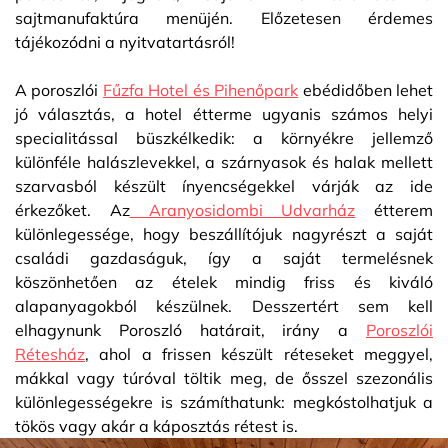
sajtmanufaktúra menüjén. Előzetesen érdemes
tájékozódni a nyitvatartásról!
A poroszlói
Fűzfa Hotel és Pihenőpark
ebédidőben lehet
jó választás, a hotel étterme ugyanis számos helyi
specialitással büszkélkedik: a környékre jellemző
különféle halászlevekkel, a szárnyasok és halak mellett
szarvasból készült ínyencségekkel várják az ide
érkezőket. Az
Aranyosidombi Udvarház
étterem
különlegessége, hogy beszállítójuk nagyrészt a saját
családi gazdaságuk, így a saját termelésnek
köszönhetően az ételek mindig friss és kiváló
alapanyagokból készülnek. Desszertért sem kell
elhagynunk Poroszló határait, irány a
Poroszlói
Rétesház
, ahol a frissen készült réteseket meggyel,
mákkal vagy túróval töltik meg, de ősszel szezonális
különlegességekre is számíthatunk: megkóstolhatjuk a
tökös vagy akár a káposztás rétest is.