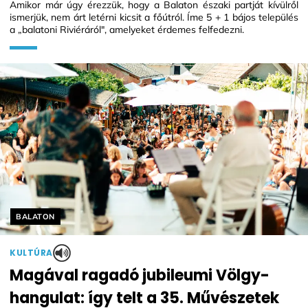
Amikor már úgy érezzük, hogy a Balaton északi partját kívülről
ismerjük, nem árt letérni kicsit a főútról. Íme 5 + 1 bájos település
a „balatoni Riviéráról", amelyeket érdemes felfedezni.
Helyszín címkék:
BALATON
KULTÚRA
Magával ragadó jubileumi Völgy-
hangulat: így telt a 35. Művészetek