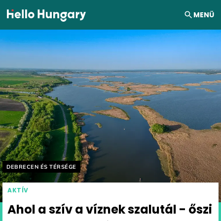
Ugrás a tartalomhoz
MENÜ
Helyszín címkék:
DEBRECEN ÉS TÉRSÉGE
AKTÍV
Ahol a szív a víznek szalutál - őszi