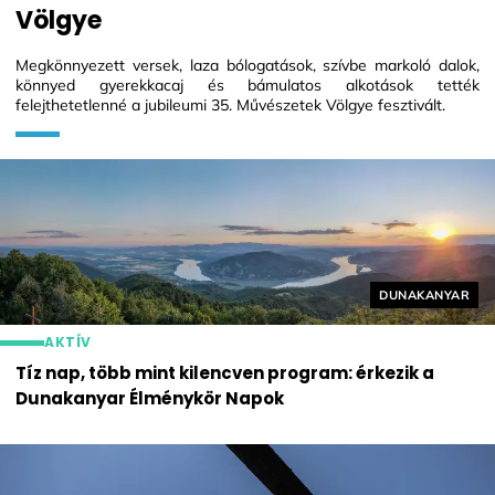
Völgye
Megkönnyezett versek, laza bólogatások, szívbe markoló dalok,
könnyed gyerekkacaj és bámulatos alkotások tették
felejthetetlenné a jubileumi 35. Művészetek Völgye fesztivált.
Helyszín címké
DUNAKANYAR
AKTÍV
Tíz nap, több mint kilencven program: érkezik a
Dunakanyar Élménykör Napok