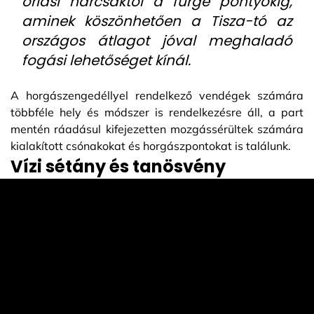
óriási harcsáktól a fürge pontyokig,
aminek köszönhetően a Tisza-tó az
országos átlagot jóval meghaladó
fogási lehetőséget kínál.
A horgászengedéllyel rendelkező vendégek számára
többféle hely és módszer is rendelkezésre áll, a part
mentén ráadásul kifejezetten mozgássérültek számára
kialakított csónakokat és horgászpontokat is találunk.
Vízi sétány és tanösvény