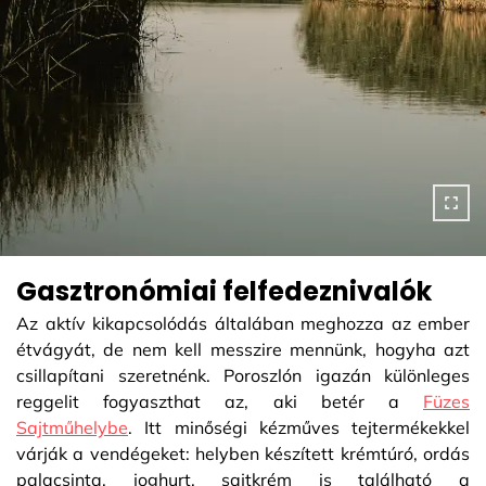
Gasztronómiai felfedeznivalók
Az aktív kikapcsolódás általában meghozza az ember
étvágyát, de nem kell messzire mennünk, hogyha azt
csillapítani szeretnénk. Poroszlón igazán különleges
reggelit fogyaszthat az, aki betér a
Füzes
Sajtműhelybe
. Itt minőségi kézműves tejtermékekkel
várják a vendégeket: helyben készített krémtúró, ordás
palacsinta, joghurt, sajtkrém is található a