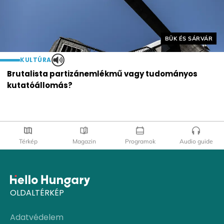
Helyszín címkék:
BÜK ÉS SÁRVÁR
KULTÚRA
Brutalista partizánemlékmű vagy tudományos
kutatóállomás?
Térkép
Magazin
Programok
Audio guide
OLDALTÉRKÉP
Adatvédelem