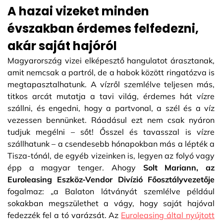
A hazai vizeket minden
évszakban érdemes felfedezni,
akár saját hajóról
Magyarország vizei elképesztő hangulatot árasztanak,
amit nemcsak a partról, de a habok között ringatózva is
megtapasztalhatunk. A vízről szemlélve teljesen más,
titkos arcát mutatja a tavi világ, érdemes hát vízre
szállni, és engedni, hogy a partvonal, a szél és a víz
vezessen bennünket. Ráadásul ezt nem csak nyáron
tudjuk megélni – sőt! Ősszel és tavasszal is vízre
szállhatunk – a csendesebb hónapokban más a lépték a
Tisza-tónál, de egyéb vizeinken is, legyen az folyó vagy
épp a magyar tenger. Ahogy
Solt Mariann, az
Euroleasing Eszköz-Vendor Divízió Főosztályvezetője
fogalmaz: „a Balaton látványát szemlélve például
sokakban megszülethet a vágy, hogy saját hajóval
fedezzék fel a tó varázsát. Az
Euroleasing által nyújtott