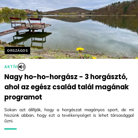
Helyszín címkék:
ORSZÁGOS
AKTÍV
Nagy ho-ho-horgász - 3 horgásztó,
ahol az egész család talál magának
programot
Sokan azt állítják, hogy a horgászat magányos sport, de mi
hiszünk abban, hogy ezt a tevékenységet is lehet társasággal
űzni.