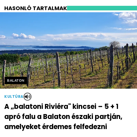
HASONLÓ TARTALMAK
Helyszín címkék:
BALATON
KULTÚRA
A „balatoni Riviéra" kincsei – 5 + 1
apró falu a Balaton északi partján,
amelyeket érdemes felfedezni