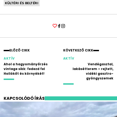
KÜLTÉRI ÉS BELTÉRI
Facebook
Instagram
ELŐZŐ CIKK
KÖVETKEZŐ CIKK
AKTÍV
AKTÍV
Ahol a hagyományőrzés
Vendégasztal,
vintage sikk: fedezd fel
lakásétterem – rejtett,
Hollókőt és környékét!
vidéki gasztro-
gyöngyszemek
KAPCSOLÓDÓ ÍRÁS