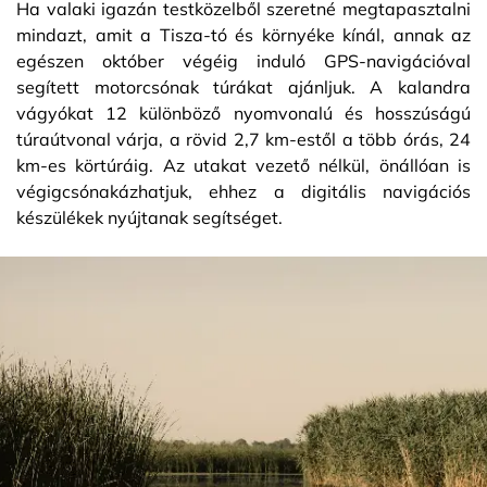
Ha valaki igazán testközelből szeretné megtapasztalni
mindazt, amit a Tisza-tó és környéke kínál, annak az
egészen október végéig induló GPS-navigációval
segített motorcsónak túrákat ajánljuk. A kalandra
vágyókat 12 különböző nyomvonalú és hosszúságú
túraútvonal várja, a rövid 2,7 km-estől a több órás, 24
km-es körtúráig. Az utakat vezető nélkül, önállóan is
végigcsónakázhatjuk, ehhez a digitális navigációs
készülékek nyújtanak segítséget.