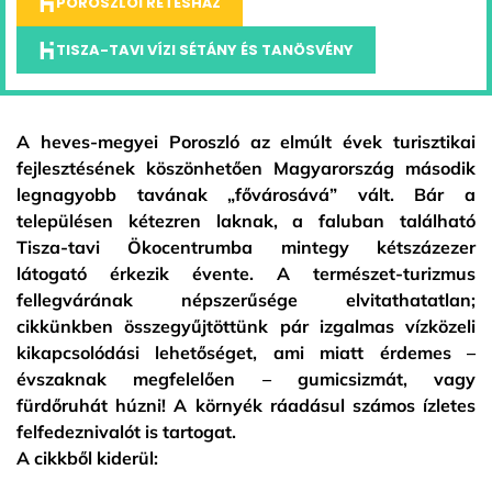
POROSZLÓI RÉTESHÁZ
TISZA-TAVI VÍZI SÉTÁNY ÉS TANÖSVÉNY
A heves-megyei Poroszló az elmúlt évek turisztikai
fejlesztésének köszönhetően Magyarország második
legnagyobb tavának „fővárosává” vált. Bár a
településen kétezren laknak, a faluban található
Tisza-tavi Ökocentrumba mintegy kétszázezer
látogató érkezik évente. A természet-turizmus
fellegvárának népszerűsége elvitathatatlan;
cikkünkben összegyűjtöttünk pár izgalmas vízközeli
kikapcsolódási lehetőséget, ami miatt érdemes –
évszaknak megfelelően – gumicsizmát, vagy
fürdőruhát húzni! A környék ráadásul számos ízletes
felfedeznivalót is tartogat.
A cikkből kiderül: