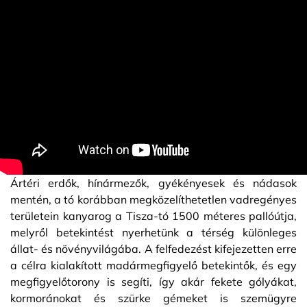
Ártéri erdők, hínármezők, gyékényesek és nádasok
mentén, a tó korábban megközelíthetetlen vadregényes
területein kanyarog a Tisza-tó 1500 méteres pallóútja,
melyről betekintést nyerhetünk a térség különleges
állat- és növényvilágába. A felfedezést kifejezetten erre
a célra kialakított madármegfigyelő betekintők, és egy
megfigyelőtorony is segíti, így akár fekete gólyákat,
kormoránokat és szürke gémeket is szemügyre