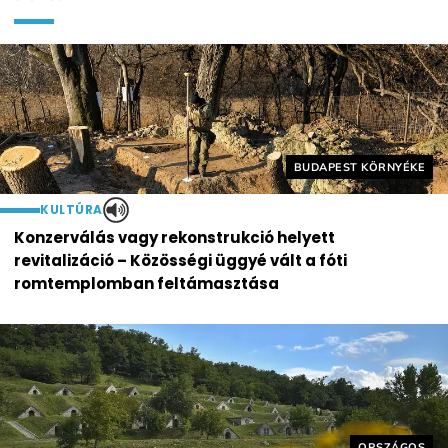
Helyszín címkék:
BUDAPEST KÖRNYÉKE
KULTÚRA
Konzerválás vagy rekonstrukció helyett
revitalizáció – Közösségi üggyé vált a fóti
romtemplomban feltámasztása
Helyszín cím
ORSZÁGOS