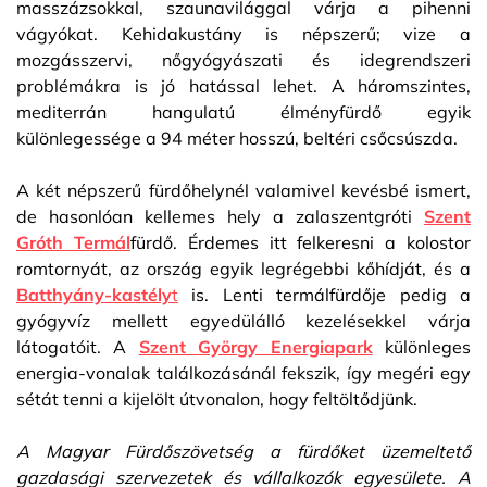
masszázsokkal, szaunavilággal várja a pihenni
vágyókat. Kehidakustány is népszerű; vize a
mozgásszervi, nőgyógyászati és idegrendszeri
problémákra is jó hatással lehet. A háromszintes,
mediterrán hangulatú élményfürdő egyik
különlegessége a 94 méter hosszú, beltéri csőcsúszda.
A két népszerű fürdőhelynél valamivel kevésbé ismert,
de hasonlóan kellemes hely a zalaszentgróti
Szent
Gróth Termál
fürdő. Érdemes itt felkeresni a kolostor
romtornyát, az ország egyik legrégebbi kőhídját, és a
Batthyány-kastély
t
is. Lenti termálfürdője pedig a
gyógyvíz mellett egyedülálló kezelésekkel várja
látogatóit. A
Szent György Energiapark
különleges
energia-vonalak találkozásánál fekszik, így megéri egy
sétát tenni a kijelölt útvonalon, hogy feltöltődjünk.
A Magyar Fürdőszövetség a fürdőket üzemeltető
gazdasági szervezetek és vállalkozók egyesülete. A