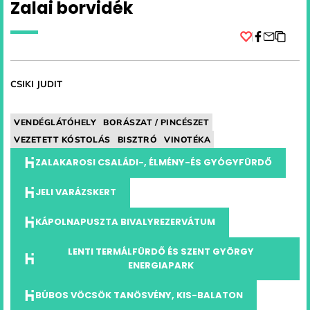
Zalai borvidék
Facebook
CSIKI JUDIT
VENDÉGLÁTÓHELY
BORÁSZAT / PINCÉSZET
VEZETETT KÓSTOLÁS
BISZTRÓ
VINOTÉKA
ZALAKAROSI CSALÁDI-, ÉLMÉNY-ÉS GYÓGYFÜRDŐ
JELI VARÁZSKERT
KÁPOLNAPUSZTA BIVALYREZERVÁTUM
LENTI TERMÁLFÜRDŐ ÉS SZENT GYÖRGY
ENERGIAPARK
BÚBOS VÖCSÖK TANÖSVÉNY, KIS-BALATON