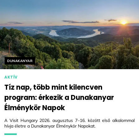
Helyszín címkék:
DUNAKANYAR
AKTÍV
Tíz nap, több mint kilencven
program: érkezik a Dunakanyar
Élménykör Napok
A Visit Hungary 2026. augusztus 7–16. között első alkalommal
hívja életre a Dunakanyar Élménykör Napokat.