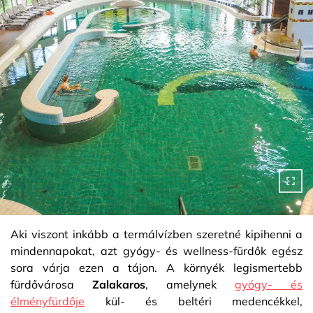
Aki viszont inkább a termálvízben szeretné kipihenni a
mindennapokat, azt gyógy- és wellness-fürdők egész
sora várja ezen a tájon. A környék legismertebb
fürdővárosa
Zalakaros
, amelynek
gyógy- és
élményfürdője
kül- és beltéri medencékkel,