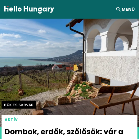
Ugrás a tartalomhoz
MENÜ
Helyszín címkék:
BÜK ÉS SÁRVÁR
AKTÍV
Dombok, erdők, szőlősök: vár a