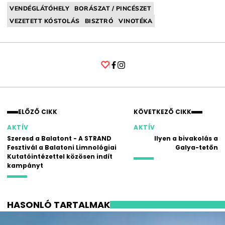
VENDÉGLÁTÓHELY
BORÁSZAT / PINCÉSZET
VEZETETT KÓSTOLÁS
BISZTRÓ
VINOTÉKA
Facebook
Instagram
ELŐZŐ CIKK
KÖVETKEZŐ CIKK
AKTÍV
AKTÍV
Szeresd a Balatont - A STRAND
Ilyen a bivakolás a
Fesztivál a Balatoni Limnológiai
Galya-tetőn
Kutatóintézettel közösen indít
kampányt
HASONLÓ TARTALMAK