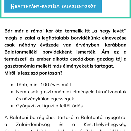
BATTHYÁNY-KASTÉLY, ZALASZENTGRÓT
Bár már a római kor óta termelik itt „a hegy levét”,
mégis a zalai a legfiatalabb borvidékünk: elnevezése
csak néhány évtizede van érvényben, korábban
Balatonmelléki borvidékként ismerték. Ám ez a
természeti és ember alkotta csodákban gazdag táj a
gasztronómia mellett más élményeket is tartogat.
Miről is lesz szó pontosan?
Több, mint 100 éves múlt
Nem csak gasztronómiai élmények: túraútvonalak
és növénykülönlegességek
Gyógyvízzel igazi a feltöltődés
A Balatoni borrégióhoz tartozó, a Balatontól nyugatra,
a Zalai-dombság és a Keszthelyi-hegység