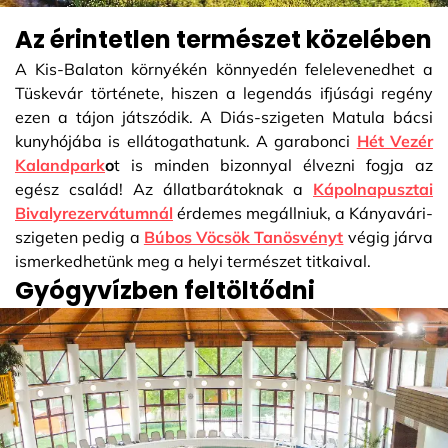
Az érintetlen természet közelében
A Kis-Balaton környékén könnyedén felelevenedhet a
Tüskevár története, hiszen a legendás ifjúsági regény
ezen a tájon játszódik. A Diás-szigeten Matula bácsi
kunyhójába is ellátogathatunk. A garabonci
Hét Vezér
Kalandpark
o
t is minden bizonnyal élvezni fogja az
egész család! Az állatbarátoknak a
Kápolnapusztai
Bivalyrezervátumnál
érdemes megállniuk, a Kányavári-
szigeten pedig a
Búbos Vöcsök Tanösvényt
végig járva
ismerkedhetünk meg a helyi természet titkaival.
Gyógyvízben feltöltődni