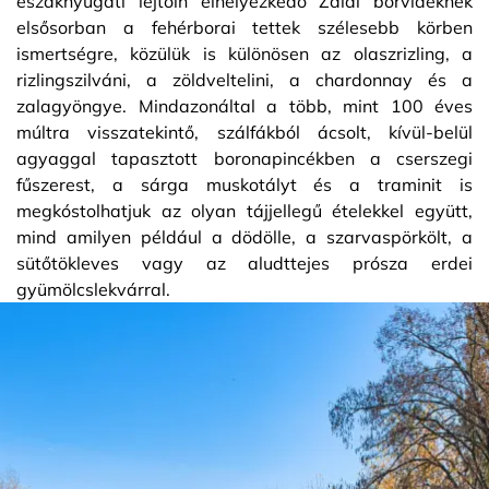
északnyugati lejtőin elhelyezkedő Zalai borvidéknek
elsősorban a fehérborai tettek szélesebb körben
ismertségre, közülük is különösen az olaszrizling, a
rizlingszilváni, a zöldveltelini, a chardonnay és a
zalagyöngye. Mindazonáltal a több, mint 100 éves
múltra visszatekintő, szálfákból ácsolt, kívül-belül
agyaggal tapasztott boronapincékben a cserszegi
fűszerest, a sárga muskotályt és a traminit is
megkóstolhatjuk az olyan tájjellegű ételekkel együtt,
mind amilyen például a dödölle, a szarvaspörkölt, a
sütőtökleves vagy az aludttejes prósza erdei
gyümölcslekvárral.