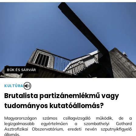
Helyszín címkék:
BÜK ÉS SÁRVÁR
KULTÚRA
Brutalista partizánemlékmű vagy
tudományos kutatóállomás?
Magyarországon számos csillagvizsgáló működik, de a
legizgalmasabb egyértelműen a szombathelyi Gothard
Asztrofizikai Obszervatórium, eredeti nevén szputnyikfigyelő
állomás.