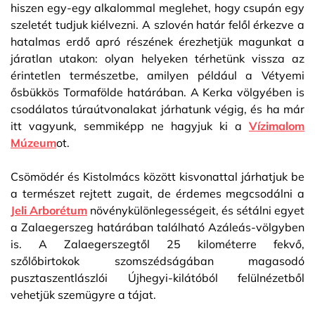
hiszen egy-egy alkalommal meglehet, hogy csupán egy
szeletét tudjuk kiélvezni. A szlovén határ felől érkezve a
hatalmas erdő apró részének érezhetjük magunkat a
járatlan utakon: olyan helyeken térhetünk vissza az
érintetlen természetbe, amilyen például a Vétyemi
ősbükkös Tormafölde határában. A Kerka völgyében is
csodálatos túraútvonalakat járhatunk végig, és ha már
itt vagyunk, semmiképp ne hagyjuk ki a
Vízimalom
Múzeum
ot.
Csömödér és Kistolmács között kisvonattal járhatjuk be
a természet rejtett zugait, de érdemes megcsodálni a
Jeli Arborétum
növénykülönlegességeit, és sétálni egyet
a Zalaegerszeg határában található Azáleás-völgyben
is. A Zalaegerszegtől 25 kilométerre fekvő,
szőlőbirtokok szomszédságában magasodó
pusztaszentlászlói Újhegyi-kilátóból felülnézetből
vehetjük szemügyre a tájat.