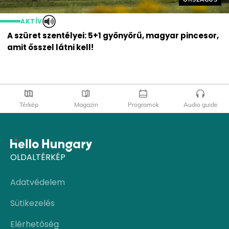
AKTÍV
A szüret szentélyei: 5+1 gyönyörű, magyar pincesor,
amit ősszel látni kell!
Térkép
Magazin
Programok
Audio guide
OLDALTÉRKÉP
Adatvédelem
Sütikezelés
Elérhetőség