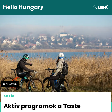
Ugrás a tartalomhoz
MENÜ
Helyszín címkék:
BALATON
AKTÍV
Aktív programok a Taste