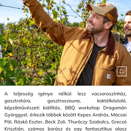
A teljesség igénye nélkül: lesz vacsoraszínház,
gasztrotúra, gasztroszauna, koktélkóstoló,
képzőművészeti kiállítás, BBQ workshop Dragomán
Györggyel, érkezik többek között Kepes András, Mácsai
Pál, Ráskó Eszter, Beck Zoli, Thuróczy Szabolcs, Grecsó
Krisztián, számos borász és egy fantasztikus olasz