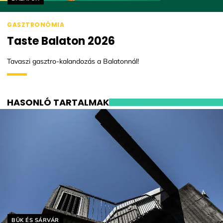
GASZTRONÓMIA
Taste Balaton 2026
Tavaszi gasztro-kalandozás a Balatonnál!
HASONLÓ TARTALMAK
Helyszín címkék:
BÜK ÉS SÁRVÁR