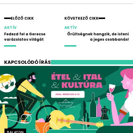
ELŐZŐ CIKK
KÖVETKEZŐ CIKK
AKTÍV
AKTÍV
Fedezd fel a Gerecse
Őrültségnek hangzik, de isteni
varázslatos világát
a jeges csobbanás!
KAPCSOLÓDÓ ÍRÁS
Helyszín címkék:
BALATON