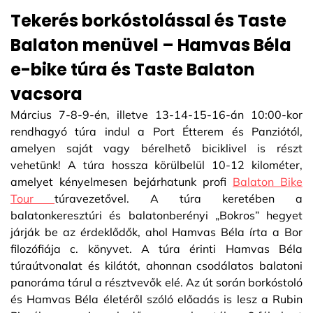
Tekerés borkóstolással és Taste
Balaton menüvel – Hamvas Béla
e-bike túra és Taste Balaton
vacsora
Március 7-8-9-én, illetve 13-14-15-16-án 10:00-kor
rendhagyó túra indul a Port Étterem és Panziótól,
amelyen saját vagy bérelhető biciklivel is részt
vehetünk! A túra hossza körülbelül 10-12 kilométer,
amelyet kényelmesen bejárhatunk profi
Balaton Bike
Tour
túravezetővel. A túra keretében a
balatonkeresztúri és balatonberényi „Bokros” hegyet
járják be az érdeklődők, ahol Hamvas Béla írta a Bor
filozófiája c. könyvet. A túra érinti Hamvas Béla
túraútvonalat és kilátót, ahonnan csodálatos balatoni
panoráma tárul a résztvevők elé. Az út során borkóstoló
és Hamvas Béla életéről szóló előadás is lesz a Rubin