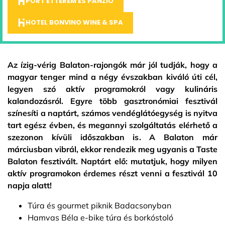
PORT ÉTTEREM ÉS PANZIÓ
HOTEL BONVINO WINE & SPA
Az ízig-vérig Balaton-rajongók már jól tudják, hogy a
magyar tenger mind a négy évszakban kiváló úti cél,
legyen szó aktív programokról vagy kulináris
kalandozásról. Egyre több gasztronómiai fesztivál
színesíti a naptárt, számos vendéglátóegység is nyitva
tart egész évben, és megannyi szolgáltatás elérhető a
szezonon kívüli időszakban is. A Balaton már
márciusban vibrál, ekkor rendezik meg ugyanis a Taste
Balaton fesztivált. Naptárt elő: mutatjuk, hogy milyen
aktív programokon érdemes részt venni a fesztivál 10
napja alatt!
Túra és gourmet piknik Badacsonyban
Hamvas Béla e-bike túra és borkóstoló