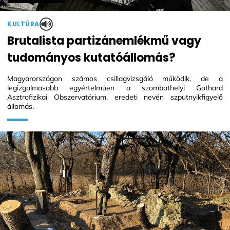
KULTÚRA
Brutalista partizánemlékmű vagy
tudományos kutatóállomás?
Magyarországon számos csillagvizsgáló működik, de a
legizgalmasabb egyértelműen a szombathelyi Gothard
Asztrofizikai Obszervatórium, eredeti nevén szputnyikfigyelő
állomás.