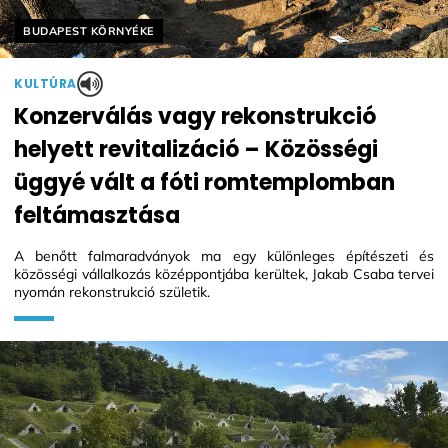
Helyszín címkék:
BUDAPEST KÖRNYÉKE
KULTÚRA
Konzerválás vagy rekonstrukció
helyett revitalizáció – Közösségi
üggyé vált a fóti romtemplomban
feltámasztása
A benőtt falmaradványok ma egy különleges építészeti és
közösségi vállalkozás középpontjába kerültek, Jakab Csaba tervei
nyomán rekonstrukció születik.