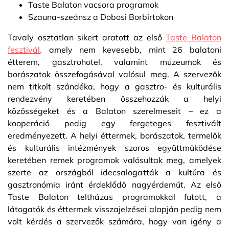
Taste Balaton vacsora programok
Szauna-szeánsz a Dobosi Borbirtokon
Tavaly osztatlan sikert aratott az első
Taste Balaton
fesztivál
,
amely nem kevesebb, mint 26 balatoni
étterem, gasztrohotel, valamint múzeumok és
borászatok összefogásával valósul meg. A szervezők
nem titkolt szándéka, hogy a gasztro- és kulturális
rendezvény keretében összehozzák a helyi
közösségeket és a Balaton szerelmeseit – ez a
kooperáció pedig egy fergeteges fesztivált
eredményezett. A helyi éttermek, borászatok, termelők
és kulturális intézmények szoros együttműködése
keretében remek programok valósultak meg, amelyek
szerte az országból idecsalogatták a kultúra és
gasztronómia iránt érdeklődő nagyérdeműt. Az első
Taste Balaton teltházas programokkal futott, a
látogatók és éttermek visszajelzései alapján pedig nem
volt kérdés a szervezők számára, hogy van igény a