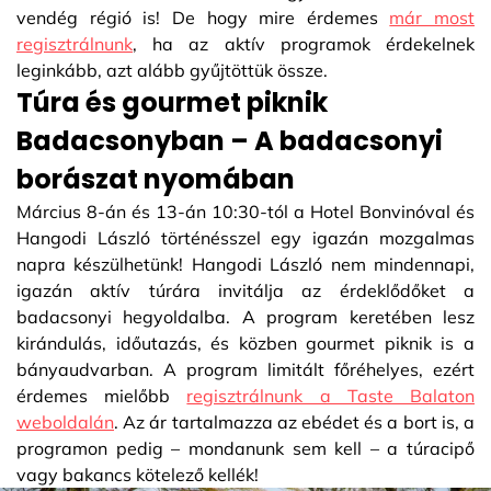
vendég régió is! De hogy mire érdemes
már most
regisztrálnunk
, ha az aktív programok érdekelnek
leginkább, azt alább gyűjtöttük össze.
Túra és gourmet piknik
Badacsonyban – A badacsonyi
borászat nyomában
Március 8-án és 13-án 10:30-tól a Hotel Bonvinóval és
Hangodi László történésszel egy igazán mozgalmas
napra készülhetünk! Hangodi László nem mindennapi,
igazán aktív túrára invitálja az érdeklődőket a
badacsonyi hegyoldalba. A program keretében lesz
kirándulás, időutazás, és közben gourmet piknik is a
bányaudvarban. A program limitált főréhelyes, ezért
érdemes mielőbb
regisztrálnunk a Taste Balaton
weboldalán
. Az ár tartalmazza az ebédet és a bort is, a
programon pedig – mondanunk sem kell – a túracipő
vagy bakancs kötelező kellék!