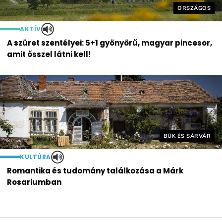
Helyszín cím
ORSZÁGOS
AKTÍV
A szüret szentélyei: 5+1 gyönyörű, magyar pincesor,
amit ősszel látni kell!
Helyszín címkék:
BÜK ÉS SÁRVÁR
KULTÚRA
Romantika és tudomány találkozása a Márk
Rosariumban