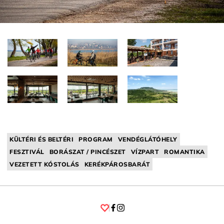
KÜLTÉRI ÉS BELTÉRI
PROGRAM
VENDÉGLÁTÓHELY
FESZTIVÁL
BORÁSZAT / PINCÉSZET
VÍZPART
ROMANTIKA
VEZETETT KÓSTOLÁS
KERÉKPÁROSBARÁT
Facebook
Instagram