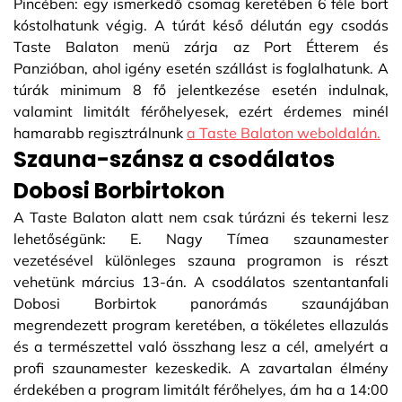
Pincében: egy ismerkedő csomag keretében 6 féle bort
kóstolhatunk végig. A túrát késő délután egy csodás
Taste Balaton menü zárja az Port Étterem és
Panzióban, ahol igény esetén szállást is foglalhatunk. A
túrák minimum 8 fő jelentkezése esetén indulnak,
valamint limitált férőhelyesek, ezért érdemes minél
hamarabb regisztrálnunk
a Taste Balaton weboldalán.
Szauna-szánsz a csodálatos
Dobosi Borbirtokon
A Taste Balaton alatt nem csak túrázni és tekerni lesz
lehetőségünk: E. Nagy Tímea szaunamester
vezetésével különleges szauna programon is részt
vehetünk március 13-án. A csodálatos szentantanfali
Dobosi Borbirtok panorámás szaunájában
megrendezett program keretében, a tökéletes ellazulás
és a természettel való összhang lesz a cél, amelyért a
profi szaunamester kezeskedik. A zavartalan élmény
érdekében a program limitált férőhelyes, ám ha a 14:00