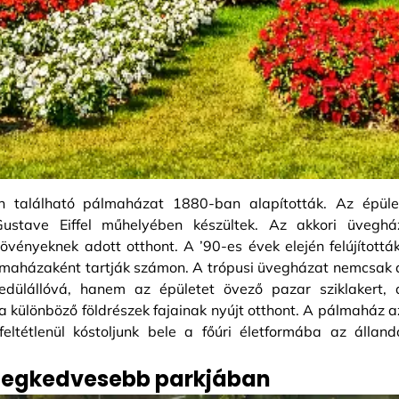
 található pálmaházat 1880-ban alapították. Az épüle
 Gustave Eiffel műhelyében készültek. Az akkori üveghá
nyeknek adott otthont. A ’90-es évek elején felújították
maházaként tartják számon. A trópusi üvegházat nemcsak 
edülállóvá, hanem az épületet övező pazar sziklakert, 
a különböző földrészek fajainak nyújt otthont. A pálmaház a
eltétlenül kóstoljunk bele a főúri életformába az álland
i legkedvesebb parkjában