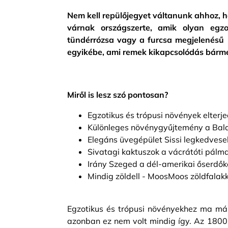
Nem kell repülőjegyet váltanunk ahhoz,
várnak országszerte, amik olyan egz
tündérrózsa vagy a furcsa megjelenésű
egyikébe, ami remek kikapcsolódás bárm
Miről is lesz szó pontosan?
Egzotikus és trópusi növények elterj
Különleges növénygyűjtemény a Bala
Elegáns üvegépület Sissi legkedves
Sivatagi kaktuszok a vácrátóti pál
Irány Szeged a dél-amerikai őserdők
Mindig zöldell - MoosMoos zöldfalak
Egzotikus és trópusi növényekhez ma már
azonban ez nem volt mindig így. Az 180