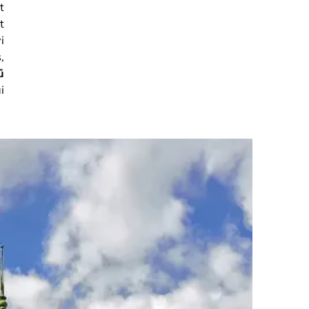
t
t
i
,
ű
i