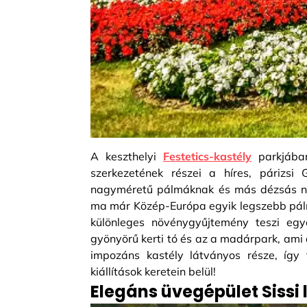
A keszthelyi
Festetics-kastély
parkjában
szerkezetének részei a híres, párizsi
nagyméretű pálmáknak és más dézsás növé
ma már Közép-Európa egyik legszebb pál
különleges növénygyűjtemény teszi egy
gyönyörű kerti tó és az a madárpark, ami 
impozáns kastély látványos része, így f
kiállítások keretein belül!
Elegáns üvegépület Siss