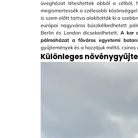
üvegházat létesítettek abból a célból, 
megismertessék a szélesebb közönséggel i
is szem előtt tartva alakították ki a sze
európai nagyváros büszkélkedhetett pálm
Berlin és London dicsekedhetett.
A kor d
pálmaházat a főváros egyetemi botani
gyűjtemények és a hozzájuk méltó, csinos 
Különleges növénygyűjte