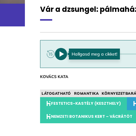
Vár a dzsungel: pálmaháza
0:00
KOVÁCS KATA
LÁTOGATHATÓ
ROMANTIKA
KÖRNYEZETBAR
FESTETICS-KASTÉLY (KESZTHELY)
NEMZETI BOTANIKUS KERT – VÁCRÁTÓT