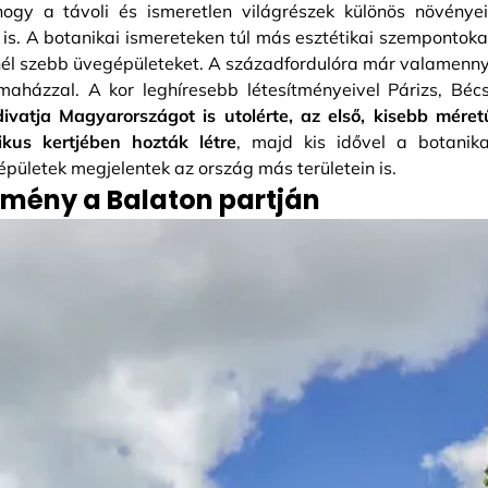
hogy a távoli és ismeretlen világrészek különös növényei
s. A botanikai ismereteken túl más esztétikai szempontoka
bbnél szebb üvegépületeket. A századfordulóra már valamenny
aházzal. A kor leghíresebb létesítményeivel Párizs, Bécs
ivatja Magyarországot is utolérte, az első, kisebb méret
kus kertjében hozták létre
, majd kis idővel a botanika
épületek megjelentek az ország más területein is.
mény a Balaton partján