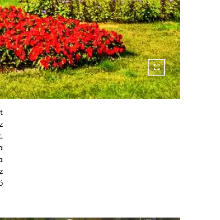
t
z
,
a
a
z
ó