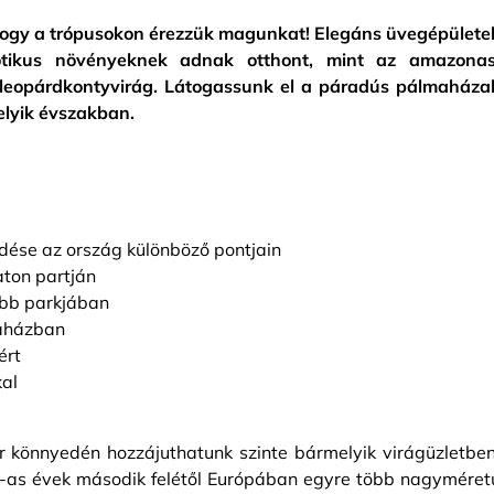
 hogy a trópusokon érezzük magunkat! Elegáns üvegépülete
otikus növényeknek adnak otthont, mint az amazonas
 leopárdkontyvirág. Látogassunk el a páradús pálmaháza
elyik évszakban.
edése az ország különböző pontjain
ton partján
ebb parkjában
maházban
ért
kal
 könnyedén hozzájuthatunk szinte bármelyik virágüzletben
0-as évek második felétől Európában egyre több nagyméret