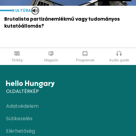
KULTÚRA
Brutalista partizánemlékmű vagy tudományos
kutatóállomás?
Térkép
Magazin
Programok
Audio guide
OLDALTÉRKÉP
Adatvédelem
Sütikezelés
Elérhetőség