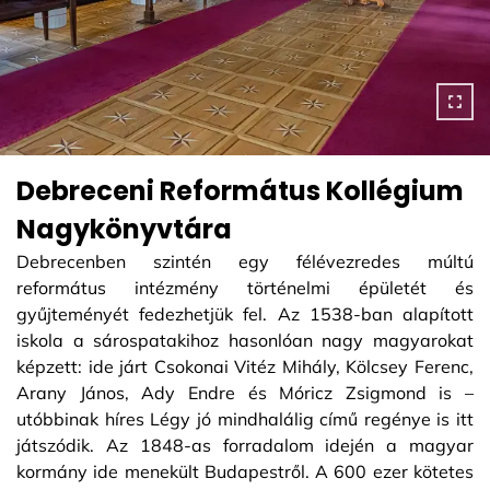
Debreceni Református Kollégium
Nagykönyvtára
Debrecenben szintén egy félévezredes múltú
református intézmény történelmi épületét és
gyűjteményét fedezhetjük fel. Az 1538-ban alapított
iskola a sárospatakihoz hasonlóan nagy magyarokat
képzett: ide járt Csokonai Vitéz Mihály, Kölcsey Ferenc,
Arany János, Ady Endre és Móricz Zsigmond is –
utóbbinak híres Légy jó mindhalálig című regénye is itt
játszódik. Az 1848-as forradalom idején a magyar
kormány ide menekült Budapestről. A 600 ezer kötetes