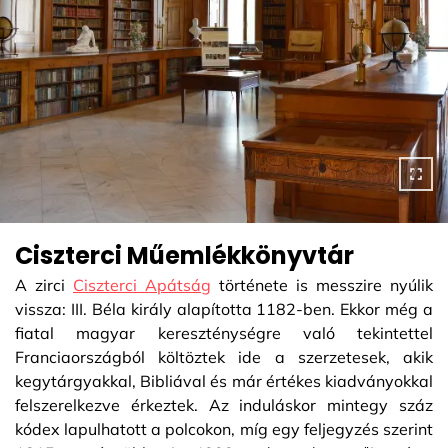
Ciszterci Műemlékkönyvtár
A zirci
Ciszterci Apátság
története is messzire nyúlik
vissza: III. Béla király alapította 1182-ben. Ekkor még a
fiatal magyar kereszténységre való tekintettel
Franciaországból költöztek ide a szerzetesek, akik
kegytárgyakkal, Bibliával és már értékes kiadványokkal
felszerelkezve érkeztek. Az induláskor mintegy száz
kódex lapulhatott a polcokon, míg egy feljegyzés szerint