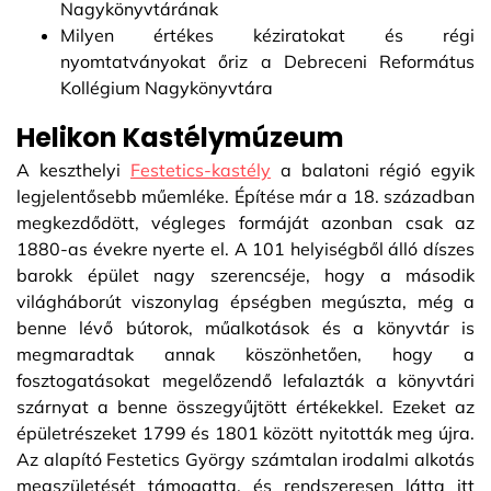
Nagykönyvtárának
Milyen értékes kéziratokat és régi
nyomtatványokat őriz a Debreceni Református
Kollégium Nagykönyvtára
Helikon Kastélymúzeum
A keszthelyi
Festetics-kastély
a balatoni régió egyik
legjelentősebb műemléke. Építése már a 18. században
megkezdődött, végleges formáját azonban csak az
1880-as évekre nyerte el. A 101 helyiségből álló díszes
barokk épület nagy szerencséje, hogy a második
világháborút viszonylag épségben megúszta, még a
benne lévő bútorok, műalkotások és a könyvtár is
megmaradtak annak köszönhetően, hogy a
fosztogatásokat megelőzendő lefalazták a könyvtári
szárnyat a benne összegyűjtött értékekkel. Ezeket az
épületrészeket 1799 és 1801 között nyitották meg újra.
Az alapító Festetics György számtalan irodalmi alkotás
megszületését támogatta, és rendszeresen látta itt