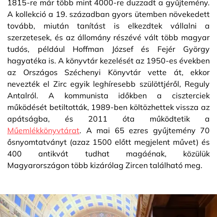
1815-re már több mint 4000-re duzzadt a gyűjtemény.
A kollekció a 19. században gyors ütemben növekedett
tovább, miután tanítást is elkezdtek vállalni a
szerzetesek, és az állomány részévé vált több magyar
tudós, például Hoffman József és Fejér György
hagyatéka is. A könyvtár kezelését az 1950-es években
az Országos Széchenyi Könyvtár vette át, ekkor
nevezték el Zirc egyik leghíresebb szülöttjéről, Reguly
Antalról. A kommunista időkben a ciszterciek
működését betiltották, 1989-ben költözhettek vissza az
apátságba, és 2011 óta működtetik a
Műemlékkönyvtárat
. A mai 65 ezres gyűjtemény 70
ősnyomtatványt (azaz 1500 előtt megjelent művet) és
400 antikvát tudhat magáénak, közülük
Magyarországon több kizárólag Zircen található meg.