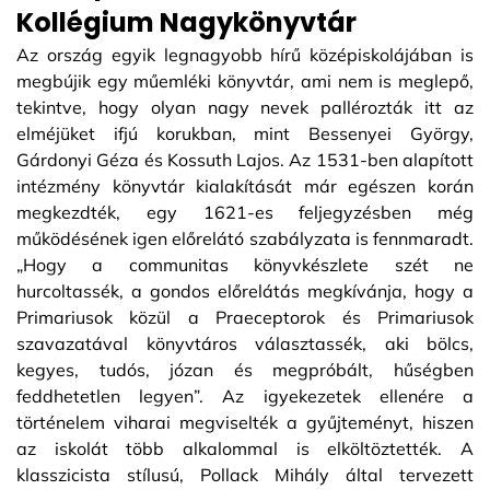
Kollégium Nagykönyvtár
Az ország egyik legnagyobb hírű középiskolájában is
megbújik egy műemléki könyvtár, ami nem is meglepő,
tekintve, hogy olyan nagy nevek pallérozták itt az
elméjüket ifjú korukban, mint Bessenyei György,
Gárdonyi Géza és Kossuth Lajos. Az 1531-ben alapított
intézmény könyvtár kialakítását már egészen korán
megkezdték, egy 1621-es feljegyzésben még
működésének igen előrelátó szabályzata is fennmaradt.
„Hogy a communitas könyvkészlete szét ne
hurcoltassék, a gondos előrelátás megkívánja, hogy a
Primariusok közül a Praeceptorok és Primariusok
szavazatával könyvtáros választassék, aki bölcs,
kegyes, tudós, józan és megpróbált, hűségben
feddhetetlen legyen”. Az igyekezetek ellenére a
történelem viharai megviselték a gyűjteményt, hiszen
az iskolát több alkalommal is elköltöztették. A
klasszicista stílusú, Pollack Mihály által tervezett