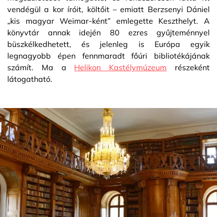
vendégül a kor íróit, költőit – emiatt Berzsenyi Dániel
„kis magyar Weimar-ként” emlegette Keszthelyt. A
könyvtár annak idején 80 ezres gyűjteménnyel
büszkélkedhetett, és jelenleg is Európa egyik
legnagyobb épen fennmaradt főúri bibliotékájának
számít. Ma a
Helikon Kastélymúzeum
részeként
látogatható.