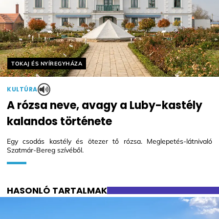
Helyszín címkék:
TOKAJ ÉS NYÍREGYHÁZA
KULTÚRA
A rózsa neve, avagy a Luby-kastély
kalandos története
Egy csodás kastély és ötezer tő rózsa. Meglepetés-látnivaló
Szatmár-Bereg szívéből.
HASONLÓ TARTALMAK