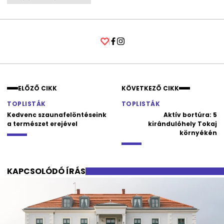
Facebook
Instagram
ELŐZŐ CIKK
KÖVETKEZŐ CIKK
TOPLISTÁK
TOPLISTÁK
Kedvenc szaunafelöntéseink
Aktív bortúra: 5
a természet erejével
kirándulóhely Tokaj
környékén
KAPCSOLÓDÓ ÍRÁS