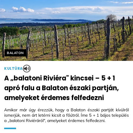
Helyszín címkék:
BALATON
KULTÚRA
A „balatoni Riviéra" kincsei – 5 + 1
apró falu a Balaton északi partján,
amelyeket érdemes felfedezni
Amikor már úgy érezzük, hogy a Balaton északi partját kívülről
ismerjük, nem árt letérni kicsit a főútról. Íme 5 + 1 bájos település
a „balatoni Riviéráról", amelyeket érdemes felfedezni.