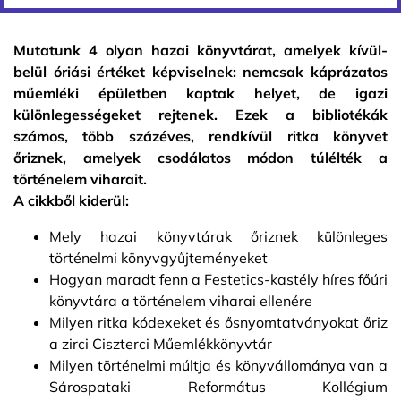
Mutatunk 4 olyan hazai könyvtárat, amelyek kívül-
belül óriási értéket képviselnek: nemcsak káprázatos
műemléki épületben kaptak helyet, de igazi
különlegességeket rejtenek. Ezek a bibliotékák
számos, több százéves, rendkívül ritka könyvet
őriznek, amelyek csodálatos módon túlélték a
történelem viharait.
A cikkből kiderül:
Mely hazai könyvtárak őriznek különleges
történelmi könyvgyűjteményeket
Hogyan maradt fenn a Festetics-kastély híres főúri
könyvtára a történelem viharai ellenére
Milyen ritka kódexeket és ősnyomtatványokat őriz
a zirci Ciszterci Műemlékkönyvtár
Milyen történelmi múltja és könyvállománya van a
Sárospataki Református Kollégium