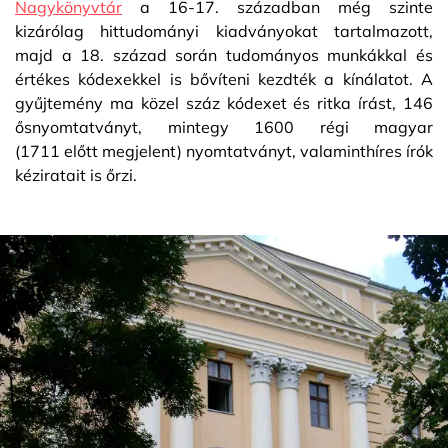
Nagykönyvtár
a 16-17. században még szinte
kizárólag hittudományi kiadványokat tartalmazott,
majd a 18. század során tudományos munkákkal és
értékes kódexekkel is bővíteni kezdték a kínálatot. A
gyűjtemény ma közel száz kódexet és ritka írást, 146
ősnyomtatványt, mintegy 1600 régi magyar
(1711 előtt megjelent) nyomtatványt, valaminthíres írók
kéziratait is őrzi.