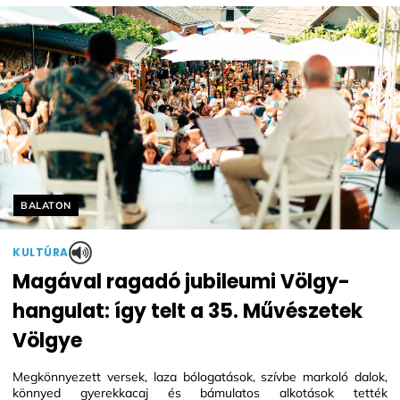
Helyszín címkék:
BALATON
KULTÚRA
Magával ragadó jubileumi Völgy-
hangulat: így telt a 35. Művészetek
Völgye
Megkönnyezett versek, laza bólogatások, szívbe markoló dalok,
könnyed gyerekkacaj és bámulatos alkotások tették