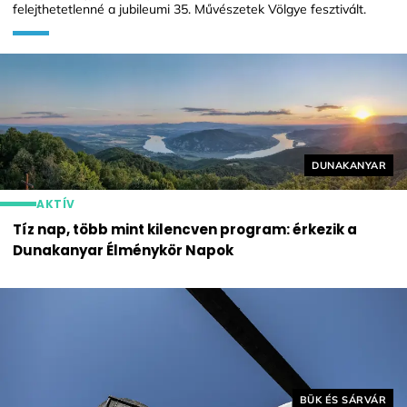
felejthetetlenné a jubileumi 35. Művészetek Völgye fesztivált.
Helyszín címké
DUNAKANYAR
AKTÍV
Tíz nap, több mint kilencven program: érkezik a
Dunakanyar Élménykör Napok
Helyszín címkék:
BÜK ÉS SÁRVÁR