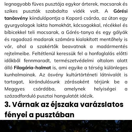
legnagyobb füves pusztája egykor árterek, mocsarak és
szikes puszták szabdalta vidék volt. A
Górési
tanösvény
kiindulópontja a Kaparó csárda, az úton egy
gyurgyalagok lakta homokhát, kócsagokkal, récékkel és
bíbicekkel teli mocsarak, a Górés-tanya és egy gólyák
és ragadozó madarak számára kialakított mentőhely is
vár, ahol a szakértők beavatnak a madármentés
rejtelmeibe. Feltétlenül keressük fel a honfoglalás előtti
időkből fennmaradt, természetvédelmi oltalom alatt
álló
Filagória-halmot
is, ami egyike a térség különleges
kunhalmainak. Az ösvény kultúrtörténeti látnivalót is
tartogat, kirándulásunk zárásaként térjünk be a
Meggyes csárdába, amelynek helyiségei a
századforduló pusztai hangulatát idézik.
3. Várnak az éjszaka varázslatos
fényei a pusztában