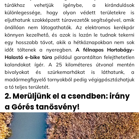
túrákhoz vehetjük igénybe, a kirándulások
különlegessége, hogy olyan védett területekre is
eljuthatunk szakképzett túravezetők segítségével, amik
önállóan nem látogathatók. Az elektromos kerékpár
könnyen kezelhető, és azok is lazán le tudnak tekerni
egy hosszabb távot, akik a hétköznapokban nem sok
időt töltenek a nyeregben.
A félnapos Hortobágy-
Halastó e-bike túra
például garantáltan felejthetetlen
kalandokat ígér. A 25 kilométeres útvonal mentén
bivalyokat és szürkemarhákat is láthatunk, a
madármegfigyelő tornyokból pedig végigpásztázhatjuk
a tó teljes területét.
2. Merüljünk el a csendben: irány
a Górés tanösvény!