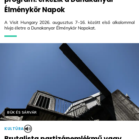
Élménykör Napok
A Visit Hungary 2026. augusztus 7–16. között első alkalommal
hívja életre a Dunakanyar Élménykör Napokat.
Helyszín címkék:
BÜK ÉS SÁRVÁR
KULTÚRA
Brutalista partizánemlékmű vagy