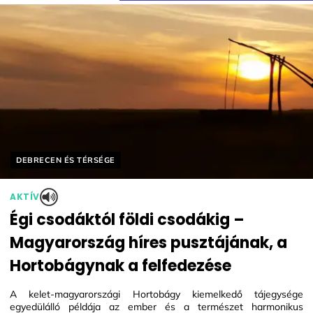
Helyszín címkék:
DEBRECEN ÉS TÉRSÉGE
AKTÍV
Égi csodáktól földi csodákig –
Magyarország híres pusztájának, a
Hortobágynak a felfedezése
A kelet-magyarországi Hortobágy kiemelkedő tájegysége
egyedülálló példája az ember és a természet harmonikus