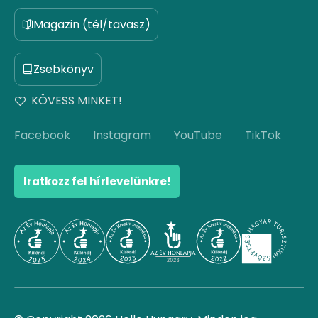
Magazin (tél/tavasz)
Zsebkönyv
KÖVESS MINKET!
Facebook
Instagram
YouTube
TikTok
Iratkozz fel hírlevelünkre!