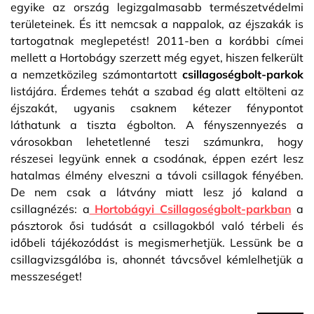
egyike az ország legizgalmasabb természetvédelmi
területeinek. És itt nemcsak a nappalok, az éjszakák is
tartogatnak meglepetést! 2011-ben a korábbi címei
mellett a Hortobágy szerzett még egyet, hiszen felkerült
a nemzetközileg számontartott
csillagoségbolt-parkok
listájára. Érdemes tehát a szabad ég alatt eltölteni az
éjszakát, ugyanis csaknem kétezer fénypontot
láthatunk a tiszta égbolton. A fényszennyezés a
városokban lehetetlenné teszi számunkra, hogy
részesei legyünk ennek a csodának, éppen ezért lesz
hatalmas élmény elveszni a távoli csillagok fényében.
De nem csak a látvány miatt lesz jó kaland a
csillagnézés: a
Hortobágyi Csillagoségbolt-parkban
a
pásztorok ősi tudását a csillagokból való térbeli és
időbeli tájékozódást is megismerhetjük. Lessünk be a
csillagvizsgálóba is, ahonnét távcsővel kémlelhetjük a
messzeséget!