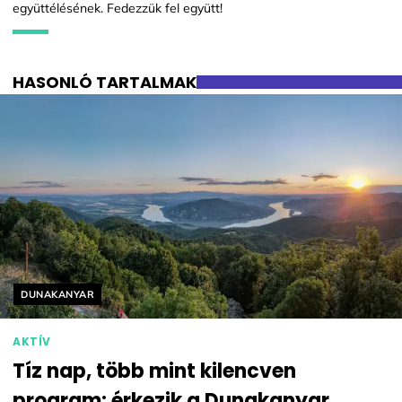
együttélésének. Fedezzük fel együtt!
HASONLÓ TARTALMAK
Helyszín címkék:
DUNAKANYAR
AKTÍV
Tíz nap, több mint kilencven
program: érkezik a Dunakanyar