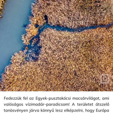
Fedezzük fel az Egyek-pusztakócsi mocsárvilágot, ami
valóságos vízimadár-paradicsom! A területet átszelő
tanösvényen járva könnyű lesz elképzelni, hogy Európa