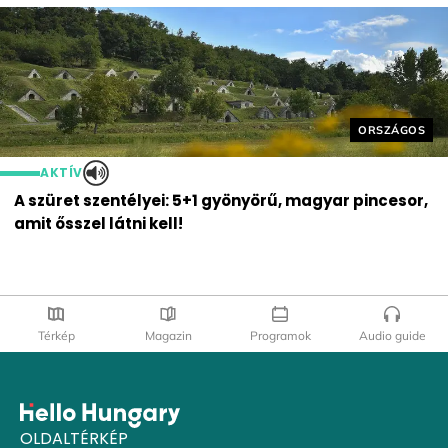
Helyszín cím
ORSZÁGOS
AKTÍV
A szüret szentélyei: 5+1 gyönyörű, magyar pincesor,
amit ősszel látni kell!
Térkép
Magazin
Programok
Audio guide
OLDALTÉRKÉP