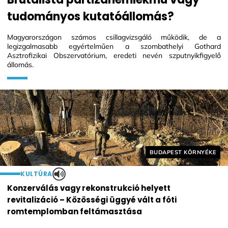
tudományos kutatóállomás?
Magyarországon számos csillagvizsgáló működik, de a
legizgalmasabb egyértelműen a szombathelyi Gothard
Asztrofizikai Obszervatórium, eredeti nevén szputnyikfigyelő
állomás.
Helyszín címkék:
BUDAPEST KÖRNYÉKE
KULTÚRA
Konzerválás vagy rekonstrukció helyett
revitalizáció – Közösségi üggyé vált a fóti
romtemplomban feltámasztása