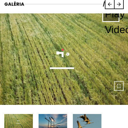
GALÉRIA
/
Play
Vide