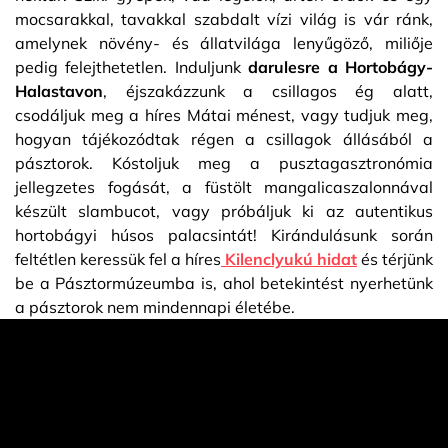
mocsarakkal, tavakkal szabdalt vízi világ is vár ránk,
amelynek növény- és állatvilága lenyűgöző, miliője
pedig felejthetetlen. Induljunk
darulesre a Hortobágy-
Halastavon
, éjszakázzunk a csillagos ég alatt,
csodáljuk meg a híres Mátai ménest, vagy tudjuk meg,
hogyan tájékozódtak régen a csillagok állásából a
pásztorok. Kóstoljuk meg a pusztagasztronómia
jellegzetes fogását, a füstölt mangalicaszalonnával
készült slambucot, vagy próbáljuk ki az autentikus
hortobágyi húsos palacsintát! Kirándulásunk során
feltétlen keressük fel a híres
Kilenclyukú hidat
és térjünk
be a Pásztormúzeumba is, ahol betekintést nyerhetünk
a pásztorok nem mindennapi életébe.