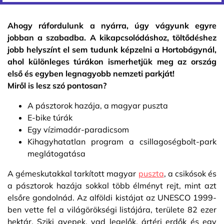
Ahogy ráfordulunk a nyárra, úgy vágyunk egyre
jobban a szabadba. A kikapcsolódáshoz, töltődéshez
jobb helyszínt el sem tudunk képzelni a Hortobágynál,
ahol különleges túrákon ismerhetjük meg az ország
első és egyben legnagyobb nemzeti parkját!
Miről is lesz szó pontosan?
A pásztorok hazája, a magyar puszta
E-bike túrák
Egy vízimadár-paradicsom
Kihagyhatatlan program a csillagoségbolt-park
meglátogatása
A gémeskutakkal tarkított magyar
puszta
, a csikósok és
a pásztorok hazája sokkal több élményt rejt, mint azt
elsőre gondolnád. Az alföldi kistájat az UNESCO 1999-
ben vette fel a világörökségi listájára, területe 82 ezer
hektár. Sziki gyepek, vad legelők, ártéri erdők és egy