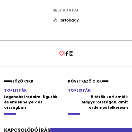
HELY ADATAI:
@Hortobágy
Facebook
Instagram
ELŐZŐ CIKK
KÖVETKEZŐ CIKK
TOPLISTÁK
TOPLISTÁK
Legendás irodalmi figurák
5 török kori emlék
és emlékhelyeik az
Magyarországon, amit
országban
érdemes felkeresni
KAPCSOLÓDÓ ÍRÁS