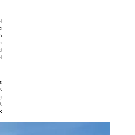
l
a
n
a
i
l
s
s
g
t
k