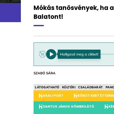
Mókás tanösvények, ha a k
Balatont!
0:00
SZABÓ SÁRA
LÁTOGATHATÓ
KÜLTÉRI
CSALÁDBARÁT
PAN
AKALI PORT
KŐKÚT KERT ÉTTERE
XANTUS JÁNOS GÖMBKILÁTÓ
KÉ