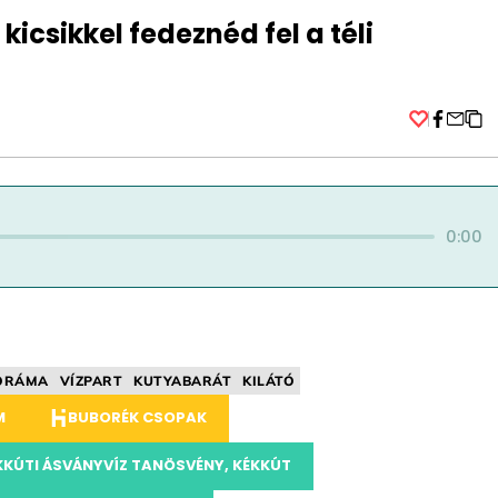
icsikkel fedeznéd fel a téli
Facebo
0:00
ORÁMA
VÍZPART
KUTYABARÁT
KILÁTÓ
M
BUBORÉK CSOPAK
KKÚTI ÁSVÁNYVÍZ TANÖSVÉNY, KÉKKÚT