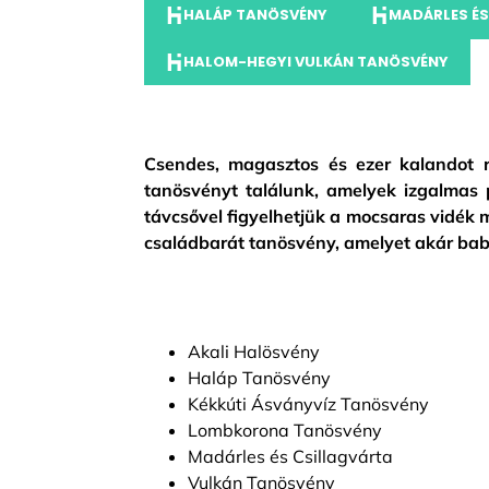
HALÁP TANÖSVÉNY
MADÁRLES ÉS
HALOM-HEGYI VULKÁN TANÖSVÉNY
Csendes, magasztos és ezer kalandot re
tanösvényt találunk, amelyek izgalmas p
távcsővel figyelhetjük a mocsaras vidék 
családbarát tanösvény, amelyet akár baba
Akali Halösvény
Haláp Tanösvény
Kékkúti Ásványvíz Tanösvény
Lombkorona Tanösvény
Madárles és Csillagvárta
Vulkán Tanösvény