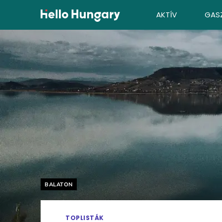
Ugrás a tartalomhoz
AKTÍV
GAS
Helyszín címkék:
BALATON
TOPLISTÁK