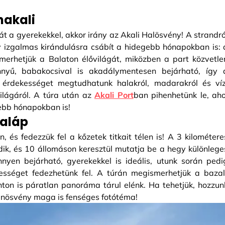
nakali
gát a gyerekekkel, akkor irány az Akali Halösvény! A strandró
y izgalmas kirándulásra csábít a hidegebb hónapokban is: 
merhetjük a Balaton élővilágát, miközben a part közvetle
nyű, babakocsival is akadálymentesen bejárható, így 
ok érdekességet megtudhatunk halakról, madarakról és víz
ilágáról. A túra után az
Akali Port
ban pihenhetünk le, aho
ebb hónapokban is!
haláp
, és fedezzük fel a kőzetek titkait télen is! A 3 kilométere
ik, és 10 állomáson keresztül mutatja be a hegy különlege
nyen bejárható, gyerekekkel is ideális, utunk során pedi
ességet fedezhetünk fel. A túrán megismerhetjük a bazal
ton is páratlan panoráma tárul elénk. Ha tehetjük, hozzun
tanösvény maga is fenséges fotótéma!