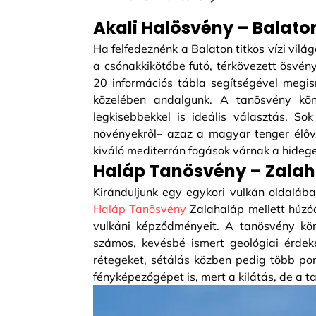
Akali Halösvény – Balato
Ha felfedeznénk a Balaton titkos vízi vilá
a csónakkikötőbe futó, térkövezett ösvén
20 információs tábla segítségével megis
közelében andalgunk. A tanösvény kön
legkisebbekkel is ideális választás. S
növényekről– azaz a magyar tenger élőv
kiváló mediterrán fogások várnak a hideg
Haláp Tanösvény – Zala
Kiránduljunk egy egykori vulkán oldalában
Haláp Tanösvény
Zalahaláp mellett húzód
vulkáni képződményeit. A tanösvény kön
számos, kevésbé ismert geológiai érdek
rétegeket, sétálás közben pedig több pon
fényképezőgépet is, mert a kilátás, de a 