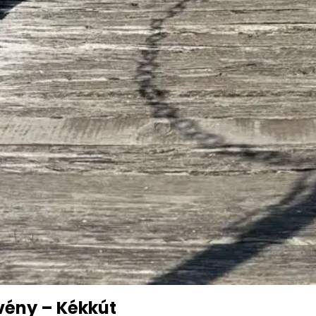
vény – Kékkút