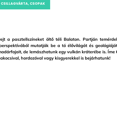
 CSILLAGVÁRTA, CSOPAK
jt a pasztellszíneket öltő téli Balaton. Partján temérde
erspektívából mutatják be a tó élővilágát és geológiáját
madárfajait, de lemászhatunk egy vulkán kráterébe is. Íme 
kocsival, hordozóval vagy kisgyerekkel is bejárhatunk!