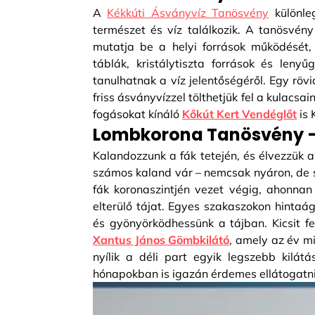
A
Kékkúti Ásványvíz Tanösvény
különleg
természet és víz találkozik. A tanösvén
mutatja be a helyi források működését, a
táblák, kristálytiszta források és leny
tanulhatnak a víz jelentőségéről. Egy röv
friss ásványvízzel tölthetjük fel a kulacs
fogásokat kínáló
Kőkút Kert Vendéglőt
is 
Lombkorona Tanösvény –
Kalandozzunk a fák tetején, és élvezzük
számos kaland vár – nemcsak nyáron, de 
fák koronaszintjén vezet végig, ahonnan
elterülő tájat. Egyes szakaszokon hintaá
és gyönyörködhessünk a tájban. Kicsit
Xantus János Gömbkilátó
, amely az év m
nyílik a déli part egyik legszebb kilá
hónapokban is igazán érdemes ellátogatni 