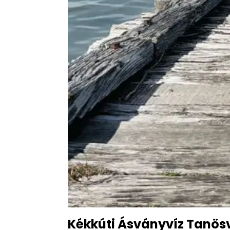
Kékkúti Ásványvíz Tanös