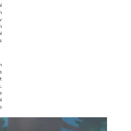
l
n
v
n
l
s
n
a
t
,
a
l
b