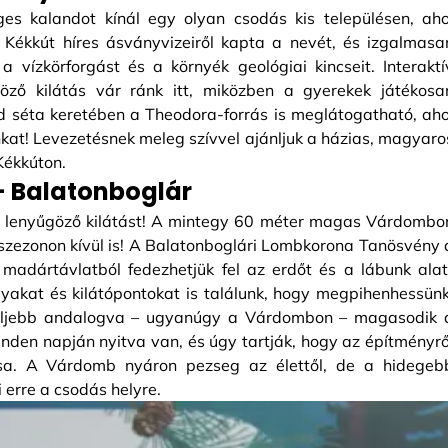
es kalandot kínál egy olyan csodás kis településen, aho
y Kékkút híres ásványvizeiről kapta a nevét, és izgalmasa
 vízkörforgást és a környék geológiai kincseit. Interaktí
űgöző kilátás vár ránk itt, miközben a gyerekek játékosa
id séta keretében a Theodora-forrás is meglátogatható, aho
ainkat! Levezetésnek meleg szívvel ajánljuk a házias, magyaro
Kékkúton.
 Balatonboglár
 a lenyűgöző kilátást! A mintegy 60 méter magas Várdombo
szezonon kívül is! A Balatonboglári Lombkorona Tanösvény 
 madártávlatból fedezhetjük fel az erdőt és a lábunk alat
gyakat és kilátópontokat is találunk, hogy megpihenhessünk
 feljebb andalogva – ugyanúgy a Várdombon – magasodik 
inden napján nyitva van, és úgy tartják, hogy az építményrő
tása. A Várdomb nyáron pezseg az élettől, de a hidegeb
erre a csodás helyre.