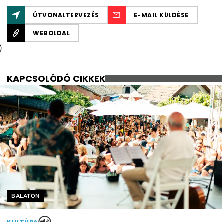
ÚTVONALTERVEZÉS
E-MAIL KÜLDÉSE
WEBOLDAL
)
KAPCSOLÓDÓ CIKKEK
Helyszín címkék:
BALATON
KULTÚRA