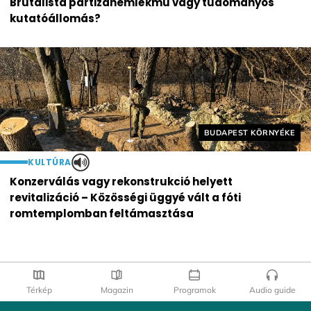
Brutalista partizánemlékmű vagy tudományos
kutatóállomás?
Helyszín címkék:
BUDAPEST KÖRNYÉKE
KULTÚRA
Konzerválás vagy rekonstrukció helyett
revitalizáció – Közösségi üggyé vált a fóti
romtemplomban feltámasztása
Térkép
Magazin
Programok
Audio guide