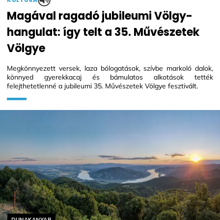
Magával ragadó jubileumi Völgy-
hangulat: így telt a 35. Művészetek
Völgye
Megkönnyezett versek, laza bólogatások, szívbe markoló dalok,
könnyed gyerekkacaj és bámulatos alkotások tették
felejthetetlenné a jubileumi 35. Művészetek Völgye fesztivált.
Helyszín címkék:
DUNAKANYAR