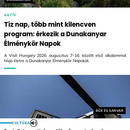
AKTÍV
Tíz nap, több mint kilencven
program: érkezik a Dunakanyar
Élménykör Napok
A Visit Hungary 2026. augusztus 7–16. között első alkalommal
hívja életre a Dunakanyar Élménykör Napokat.
Helyszín címkék:
BÜK ÉS SÁRVÁR
KULTÚRA