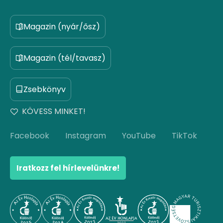
Magazin (nyár/ősz)
Magazin (tél/tavasz)
Zsebkönyv
KÖVESS MINKET!
Facebook
Instagram
YouTube
TikTok
Iratkozz fel hírlevelünkre!