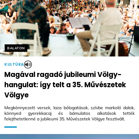
Helyszín címkék:
BALATON
KULTÚRA
Magával ragadó jubileumi Völgy-
hangulat: így telt a 35. Művészetek
Völgye
Megkönnyezett versek, laza bólogatások, szívbe markoló dalok,
könnyed gyerekkacaj és bámulatos alkotások tették
felejthetetlenné a jubileumi 35. Művészetek Völgye fesztivált.