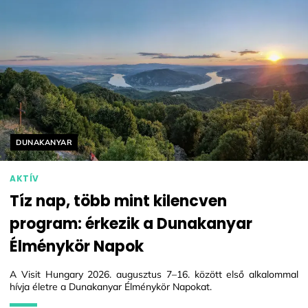
Helyszín címkék:
DUNAKANYAR
AKTÍV
Tíz nap, több mint kilencven
program: érkezik a Dunakanyar
Élménykör Napok
A Visit Hungary 2026. augusztus 7–16. között első alkalommal
hívja életre a Dunakanyar Élménykör Napokat.