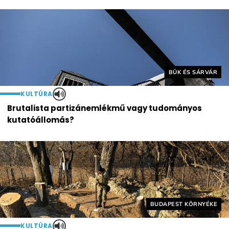
Helyszín címkék:
BÜK ÉS SÁRVÁR
KULTÚRA
Brutalista partizánemlékmű vagy tudományos
kutatóállomás?
Helyszín címkék:
BUDAPEST KÖRNYÉKE
KULTÚRA