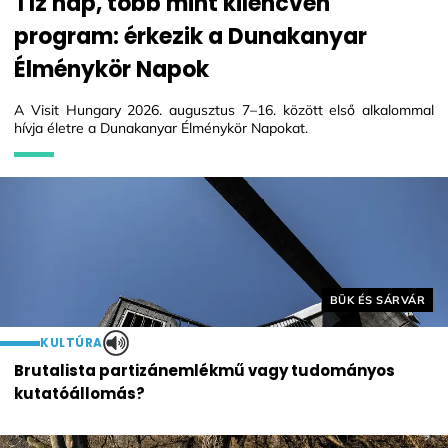
Tíz nap, több mint kilencven
program: érkezik a Dunakanyar
Élménykör Napok
A Visit Hungary 2026. augusztus 7–16. között első alkalommal
hívja életre a Dunakanyar Élménykör Napokat.
Helyszín címkék:
BÜK ÉS SÁRVÁR
KULTÚRA
Brutalista partizánemlékmű vagy tudományos
kutatóállomás?