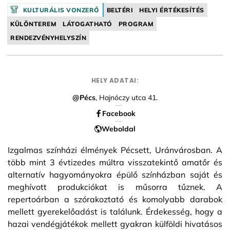
Facebook
KULTURÁLIS VONZERŐ
BELTÉRI
HELYI ÉRTÉKESÍTÉS
KÜLÖNTEREM
LÁTOGATHATÓ
PROGRAM
RENDEZVÉNYHELYSZÍN
HELY ADATAI:
@Pécs
, Hajnóczy utca 41.
Facebook
Weboldal
Izgalmas színházi élmények Pécsett, Uránvárosban. A
több mint 3 évtizedes múltra visszatekintő amatőr és
alternatív hagyományokra épülő színházban saját és
meghívott produkciókat is műsorra tűznek. A
repertoárban a szórakoztató és komolyabb darabok
mellett gyerekelőadást is találunk. Érdekesség, hogy a
hazai vendégjátékok mellett gyakran külföldi hivatásos