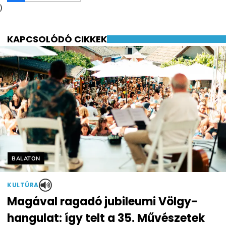
)
KAPCSOLÓDÓ CIKKEK
Helyszín címkék:
BALATON
KULTÚRA
Magával ragadó jubileumi Völgy-
hangulat: így telt a 35. Művészetek