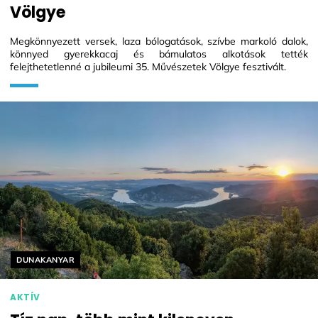
Völgye
Megkönnyezett versek, laza bólogatások, szívbe markoló dalok,
könnyed gyerekkacaj és bámulatos alkotások tették
felejthetetlenné a jubileumi 35. Művészetek Völgye fesztivált.
Helyszín címkék:
DUNAKANYAR
AKTÍV