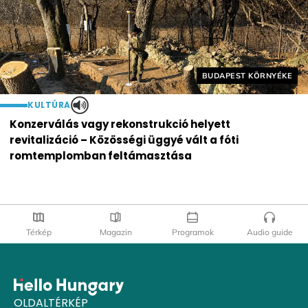
Helyszín címkék:
BUDAPEST KÖRNYÉKE
KULTÚRA
Konzerválás vagy rekonstrukció helyett
revitalizáció – Közösségi üggyé vált a fóti
romtemplomban feltámasztása
Térkép
Magazin
Programok
Audio guide
OLDALTÉRKÉP