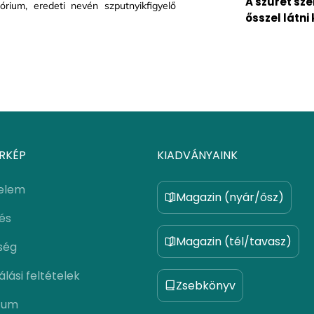
A szüret sze
órium, eredeti nevén szputnyikfigyelő
ősszel látni 
RKÉP
KIADVÁNYAINK
elem
Magazin (nyár/ősz)
lés
Magazin (tél/tavasz)
ség
lási feltételek
Zsebkönyv
zum