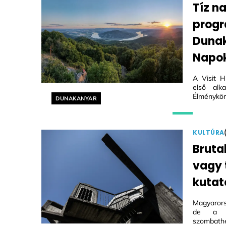
Tíz n
progr
Dunak
Napo
A Visit H
első alk
Élménykör
Helyszín címkék:
DUNAKANYAR
KULTÚRA
Bruta
vagy
kutat
Magyarors
de a le
szombat