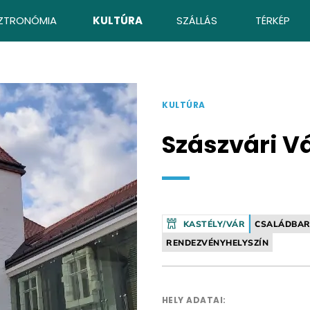
ZTRONÓMIA
KULTÚRA
SZÁLLÁS
TÉRKÉP
KULTÚRA
Szászvári V
KASTÉLY/VÁR
CSALÁDBAR
RENDEZVÉNYHELYSZÍN
HELY ADATAI: