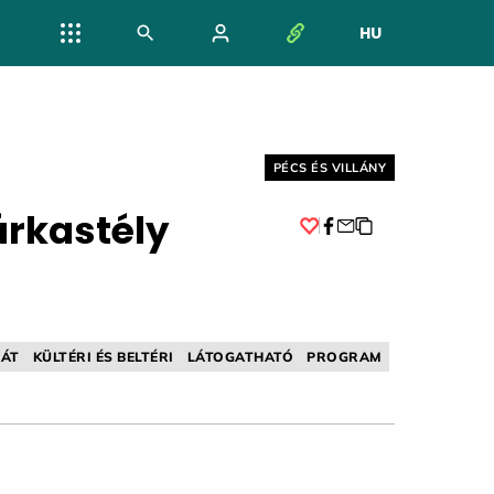
HU
NYELV VÁL
Helyszín címkék:
PÉCS ÉS VILLÁNY
árkastély
Facebook
ÁT
KÜLTÉRI ÉS BELTÉRI
LÁTOGATHATÓ
PROGRAM