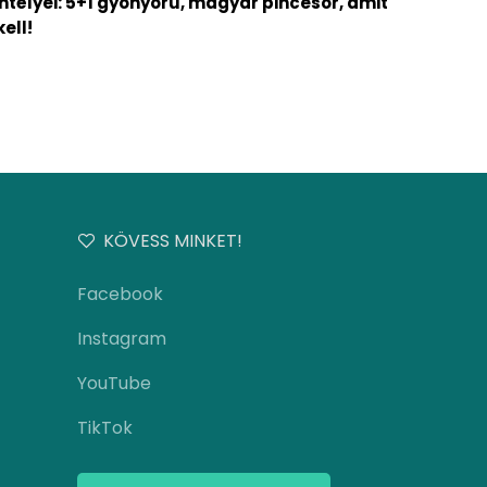
ntélyei: 5+1 gyönyörű, magyar pincesor, amit
kell!
KÖVESS MINKET!
Facebook
Instagram
YouTube
TikTok