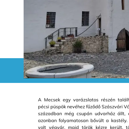
A Mecsek egy varázslatos részén találh
pécsi püspök nevéhez fűződő Szászvári Vá
században még csupán udvarház állt, 
azonban folyamatosan bővült a kastély. 
volt végvár, majd török kézre került, tö