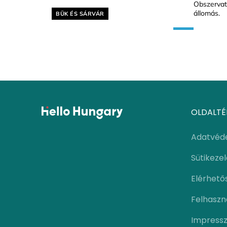
Obszervat
Helyszín címkék:
állomás.
BÜK ÉS SÁRVÁR
OLDALTÉ
Adatvéd
Sütikeze
Elérhető
Felhaszná
Impress