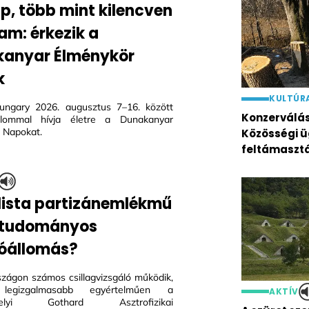
ap, több mint kilencven
am: érkezik a
anyar Élménykör
k
KULTÚR
ungary 2026. augusztus 7–16. között
Konzerválás 
alommal hívja életre a Dunakanyar
 Napokat.
Közösségi ü
feltámaszt
lista partizánemlékmű
 tudományos
óállomás?
zágon számos csillagvizsgáló működik,
gizgalmasabb egyértelműen a
AKTÍV
helyi Gothard Asztrofizikai