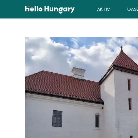
Ugrás a tartalomhoz
AKTÍV
GAS