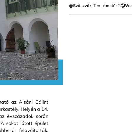
@Szászvár
, Templom tér 2
We
ató az Alsáni Bálint
rkastély. Helyén a 14.
az évszázadok során
A sokat látott épület
bbször felgyújtották,