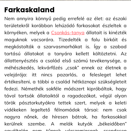
Farkaskaland
Nem annyira könnyű pedig errefelé az élet: az északi
területekről korábban lehúzódó farkasokat észleltek a
környéken, melyek a
Csonkás-tanya
állatait is kinézték
maguknak vacsorára. Tizedelték a falu birkáit és
megkóstolták a szarvasmarhákat is. Így a szabad
tartású állatokat a tanyára kellett költöztetni. Az
állattenyésztés a család első számú tevékenysége, a
méhészkedés, lekvárfőzés „csak” ennek az életnek a
velejárója: itt nincs pazarlás, a felesleget lehet
értékesíteni, a többi a család hétköznapi szükségleteit
fedezi. Némethék sokféle módszert kipróbáltak, hogy
távol tartsák állataiktól a ragadozókat, végül olyan
török pásztorkutyákra tettek szert, melyek a keleti
vidékeken legeltető félnomádok társai: nem csak
nagyra nőnek, de híresen bátrak, ha farkasokkal
kerülnek szembe. A melák kutyák „békeidőben”
egyáltalán nem tűnnek vérszomjasnak, csendesen