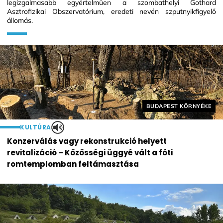
legizgalmasabb egyértelműen a szombathelyi Gothard
Asztrofizikai Obszervatórium, eredeti nevén szputnyikfigyelő
állomás.
Helyszín címkék:
BUDAPEST KÖRNYÉKE
KULTÚRA
Konzerválás vagy rekonstrukció helyett
revitalizáció – Közösségi üggyé vált a fóti
romtemplomban feltámasztása