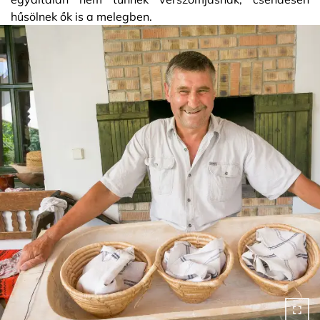
hűsölnek ők is a melegben.