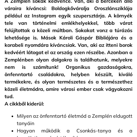
A Zemplén sokak kedvence. Van, aki a bérceken álló
váraira kíváncsi: Boldogkőváralja Oroszlánsziklája
például az Instagram egyik szupersztárja. A környék
tele van történelmi emlékhelyekkel, több várat
felújítottak a közeli múltban. Sokakat vonz a túrázás
lehetősége is. Mások Károli Gáspár Bibliájára és a
korabeli nyomdára kíváncsiak. Van, aki az itteni borok
kedvéért látogat el az ország ezen részébe. Azonban a
Zemplénben olyan dolgokra is találhatunk, melyekre
nem is számítunk! Organikus gazdaságokra,
önfenntartó családokra, helyben készült, kiváló
termékekre, és olyan természetes és a természethez
közeli életmódra, amire városi ember csak vágyakozni
tud.
A cikkből kiderül:
Milyen az önfenntartó életmód a Zemplén eldugott
tanyáin
Hogyan működik a Csonkás-tanya és a