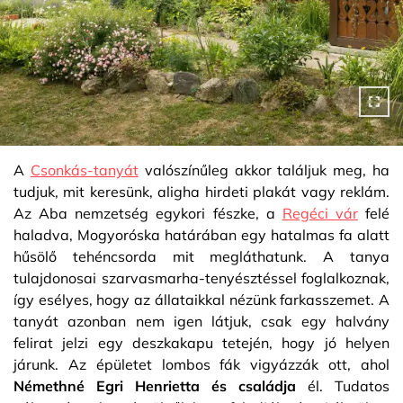
A
Csonkás-tanyát
valószínűleg akkor találjuk meg, ha
tudjuk, mit keresünk, aligha hirdeti plakát vagy reklám.
Az Aba nemzetség egykori fészke, a
Regéci vár
felé
haladva, Mogyoróska határában egy hatalmas fa alatt
hűsölő tehéncsorda mit megláthatunk. A tanya
tulajdonosai szarvasmarha-tenyésztéssel foglalkoznak,
így esélyes, hogy az állataikkal nézünk farkasszemet. A
tanyát azonban nem igen látjuk, csak egy halvány
felirat jelzi egy deszkakapu tetején, hogy jó helyen
járunk. Az épületet lombos fák vigyázzák ott, ahol
Némethné Egri Henrietta és családja
él. Tudatos