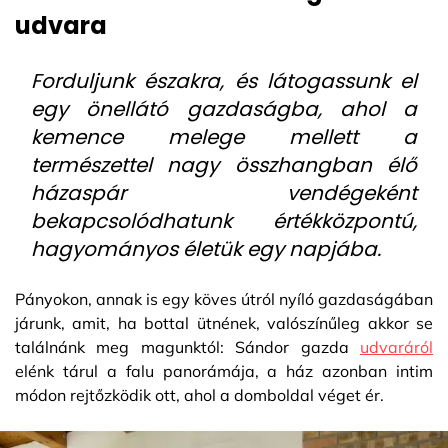
udvara
Forduljunk északra, és látogassunk el
egy önellátó gazdaságba, ahol a
kemence melege mellett a
természettel nagy összhangban élő
házaspár vendégeként
bekapcsolódhatunk értékközpontú,
hagyományos életük egy napjába.
Pányokon, annak is egy köves útról nyíló gazdaságában
járunk, amit, ha bottal ütnének, valószínűleg akkor se
találnánk meg magunktól: Sándor gazda
udvaráról
elénk tárul a falu panorámája, a ház azonban intim
módon rejtőzködik ott, ahol a domboldal véget ér.