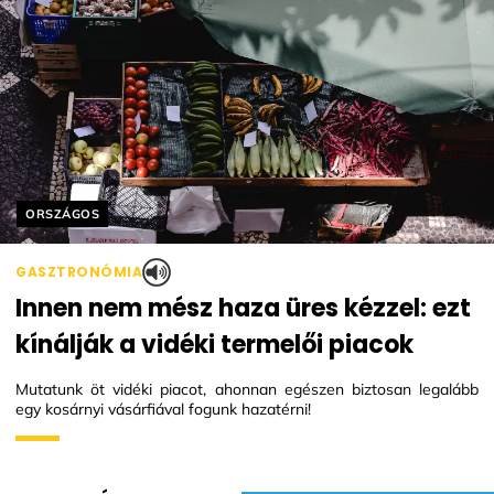
Helyszín címkék:
ORSZÁGOS
GASZTRONÓMIA
Innen nem mész haza üres kézzel: ezt
kínálják a vidéki termelői piacok
Mutatunk öt vidéki piacot, ahonnan egészen biztosan legalább
egy kosárnyi vásárfiával fogunk hazatérni!