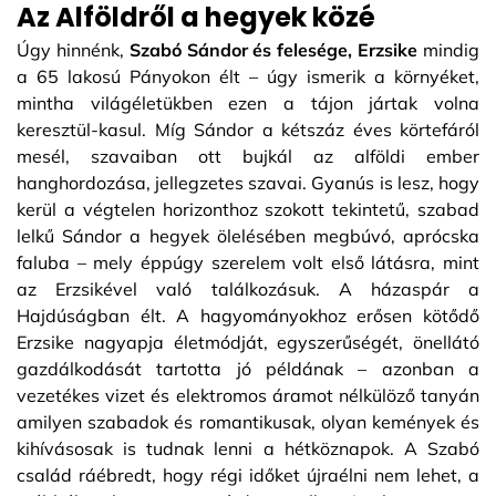
Az Alföldről a hegyek közé
Úgy hinnénk,
Szabó Sándor és felesége, Erzsike
mindig
a 65 lakosú Pányokon élt – úgy ismerik a környéket,
mintha világéletükben ezen a tájon jártak volna
keresztül-kasul. Míg Sándor a kétszáz éves körtefáról
mesél, szavaiban ott bujkál az alföldi ember
hanghordozása, jellegzetes szavai. Gyanús is lesz, hogy
kerül a végtelen horizonthoz szokott tekintetű, szabad
lelkű Sándor a hegyek ölelésében megbúvó, aprócska
faluba – mely éppúgy szerelem volt első látásra, mint
az Erzsikével való találkozásuk. A házaspár a
Hajdúságban élt. A hagyományokhoz erősen kötődő
Erzsike nagyapja életmódját, egyszerűségét, önellátó
gazdálkodását tartotta jó példának – azonban a
vezetékes vizet és elektromos áramot nélkülöző tanyán
amilyen szabadok és romantikusak, olyan kemények és
kihívásosak is tudnak lenni a hétköznapok. A Szabó
család ráébredt, hogy régi időket újraélni nem lehet, a