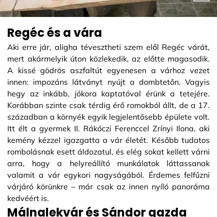
Regéc és a vára
Aki erre jár, aligha tévesztheti szem elől Regéc várát,
mert akármelyik úton közlekedik, az előtte magasodik.
A kissé gödrös aszfaltút egyenesen a várhoz vezet
innen: impozáns látványt nyújt a dombtetőn. Vagyis
hegy az inkább, jókora kaptatóval érünk a tetejére.
Korábban szinte csak térdig érő romokból állt, de a 17.
században a környék egyik legjelentősebb épülete volt.
Itt élt a gyermek II. Rákóczi Ferenccel Zrínyi Ilona, aki
kemény kézzel igazgatta a vár életét. Később tudatos
rombolásnak esett áldozatul, és elég sokat kellett várni
arra, hogy a helyreállító munkálatok láttassanak
valamit a vár egykori nagyságából. Érdemes felfűzni
várjáró körünkre – már csak az innen nyíló panoráma
kedvéért is.
Málnalekvár és Sándor gazda