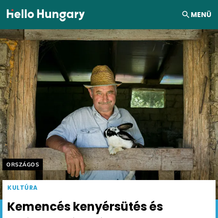
Ugrás a tartalomhoz
MENÜ
Helyszín címkék:
ORSZÁGOS
KULTÚRA
Kemencés kenyérsütés és