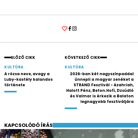
Facebook
Instagram
ELŐZŐ CIKK
KÖVETKEZŐ CIKK
KULTÚRA
KULTÚRA
A rózsa neve, avagy a
2026-ban két nagyszínpaddal
Luby-kastély kalandos
ünnepli a magyar zenéket a
története
STRAND Fesztivál - Azahriah,
Halott Pénz, Beton.Hofi, Dzsúdló
és Valmar is érkezik a Balaton
legnagyobb fesztiváljára
KAPCSOLÓDÓ ÍRÁS