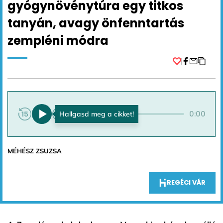
gyógynövénytúra egy titkos
tanyán, avagy önfenntartás
zempléni módra
Facebook
0:00
0:00
MÉHÉSZ ZSUZSA
REGÉCI VÁR