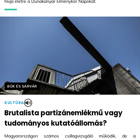
hívja életre a Dunakanyar Élménykör Napokat.
Helyszín címkék:
BÜK ÉS SÁRVÁR
KULTÚRA
Brutalista partizánemlékmű vagy
tudományos kutatóállomás?
Magyarországon számos csillagvizsgáló működik, de a