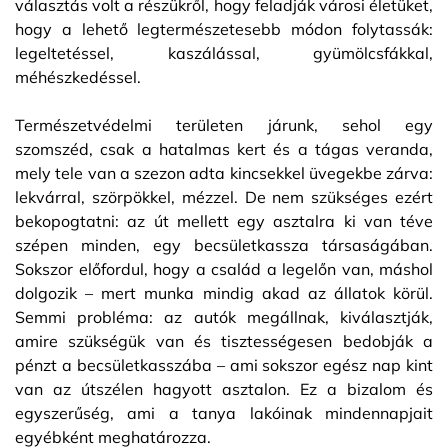
választás volt a részükről, hogy feladják városi életüket,
hogy a lehető legtermészetesebb módon folytassák:
legeltetéssel, kaszálással, gyümölcsfákkal,
méhészkedéssel.
Természetvédelmi területen járunk, sehol egy
szomszéd, csak a hatalmas kert és a tágas veranda,
mely tele van a szezon adta kincsekkel üvegekbe zárva:
lekvárral, szörpökkel, mézzel. De nem szükséges ezért
bekopogtatni: az út mellett egy asztalra ki van téve
szépen minden, egy becsületkassza társaságában.
Sokszor előfordul, hogy a család a legelőn van, máshol
dolgozik – mert munka mindig akad az állatok körül.
Semmi probléma: az autók megállnak, kiválasztják,
amire szükségük van és tisztességesen bedobják a
pénzt a becsületkasszába – ami sokszor egész nap kint
van az útszélen hagyott asztalon. Ez a bizalom és
egyszerűség, ami a tanya lakóinak mindennapjait
egyébként meghatározza.