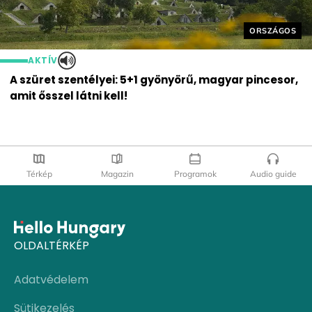
Helyszín cím
ORSZÁGOS
AKTÍV
A szüret szentélyei: 5+1 gyönyörű, magyar pincesor,
amit ősszel látni kell!
Térkép
Magazin
Programok
Audio guide
OLDALTÉRKÉP
Adatvédelem
Sütikezelés