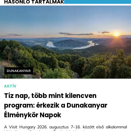
HASONLÓ TARTALMAK
Helyszín címkék:
DUNAKANYAR
AKTÍV
Tíz nap, több mint kilencven
program: érkezik a Dunakanyar
Élménykör Napok
A Visit Hungary 2026. augusztus 7–16. között első alkalommal