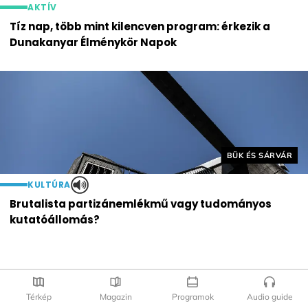
AKTÍV
Tíz nap, több mint kilencven program: érkezik a
Dunakanyar Élménykör Napok
Helyszín címkék:
BÜK ÉS SÁRVÁR
KULTÚRA
Brutalista partizánemlékmű vagy tudományos
kutatóállomás?
Térkép
Magazin
Programok
Audio guide