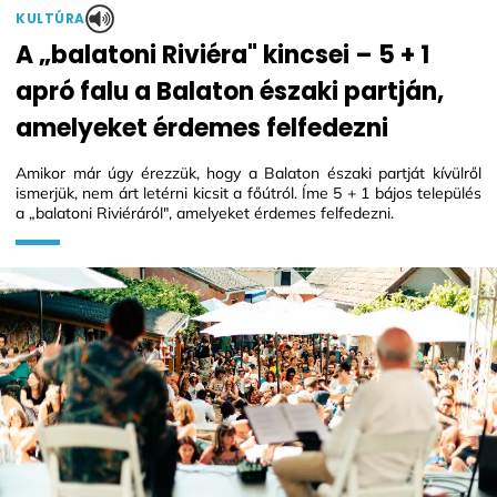
KULTÚRA
A „balatoni Riviéra" kincsei – 5 + 1
apró falu a Balaton északi partján,
amelyeket érdemes felfedezni
Amikor már úgy érezzük, hogy a Balaton északi partját kívülről
ismerjük, nem árt letérni kicsit a főútról. Íme 5 + 1 bájos település
a „balatoni Riviéráról", amelyeket érdemes felfedezni.