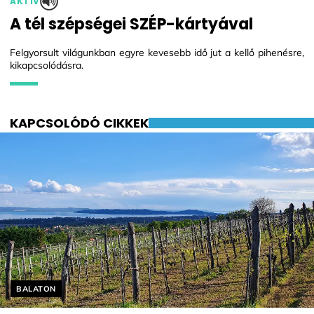
AKTÍV
A tél szépségei SZÉP-kártyával
Felgyorsult világunkban egyre kevesebb idő jut a kellő pihenésre,
kikapcsolódásra.
KAPCSOLÓDÓ CIKKEK
Helyszín címkék:
BALATON