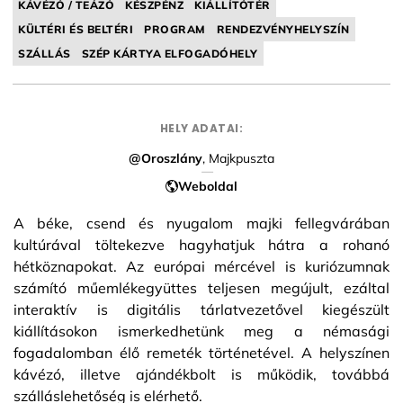
KÁVÉZÓ / TEÁZÓ
KÉSZPÉNZ
KIÁLLÍTÓTÉR
KÜLTÉRI ÉS BELTÉRI
PROGRAM
RENDEZVÉNYHELYSZÍN
SZÁLLÁS
SZÉP KÁRTYA ELFOGADÓHELY
HELY ADATAI:
@Oroszlány
, Majkpuszta
Weboldal
A béke, csend és nyugalom majki fellegvárában
kultúrával töltekezve hagyhatjuk hátra a rohanó
hétköznapokat. Az európai mércével is kuriózumnak
számító műemlékegyüttes teljesen megújult, ezáltal
interaktív is digitális tárlatvezetővel kiegészült
kiállításokon ismerkedhetünk meg a némasági
fogadalomban élő remeték történetével. A helyszínen
kávézó, illetve ajándékbolt is működik, továbbá
szálláslehetőség is elérhető.