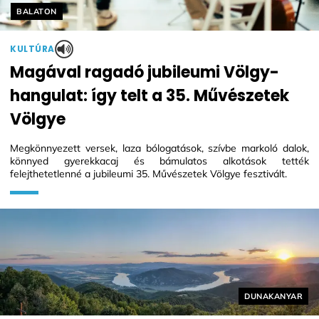
Helyszín címkék:
BALATON
KULTÚRA
Magával ragadó jubileumi Völgy-
hangulat: így telt a 35. Művészetek
Völgye
Megkönnyezett versek, laza bólogatások, szívbe markoló dalok,
könnyed gyerekkacaj és bámulatos alkotások tették
felejthetetlenné a jubileumi 35. Művészetek Völgye fesztivált.
Helyszín címké
DUNAKANYAR