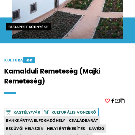
Helyszín címkék:
BUDAPEST KÖRNYÉKE
KULTÚRA
€€
Kamalduli Remeteség (Majki
Remeteség)
Facebook
KASTÉLY/VÁR
KULTURÁLIS VONZERŐ
BANKKÁRTYA ELFOGADÓHELY
CSALÁDBARÁT
ESKÜVŐI HELYSZÍN
HELYI ÉRTÉKESÍTÉS
KÁVÉZÓ