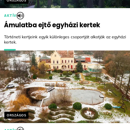
ORSZÁGOS
AKTÍV
Ámulatba ejtő egyházi kertek
Történeti kertjeink egyik különleges csoportját alkotják az egyházi
kertek.
Helyszín címkék:
ORSZÁGOS