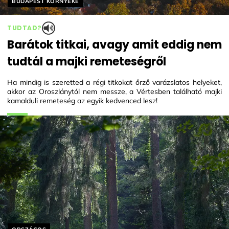
BUDAPEST KÖRNYÉKE
TUDTAD?
Barátok titkai, avagy amit eddig nem
tudtál a majki remeteségről
Ha mindig is szeretted a régi titkokat őrző varázslatos helyeket,
akkor az Oroszlánytól nem messze, a Vértesben található majki
kamalduli remeteség az egyik kedvenced lesz!
Helyszín címkék: