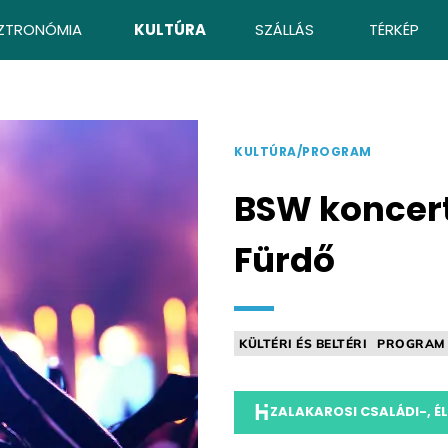
ZTRONÓMIA
KULTÚRA
SZÁLLÁS
TÉRKÉP
KULTÚRA/PROGRAM
BSW koncert
Fürdő
KÜLTÉRI ÉS BELTÉRI
PROGRAM
ZALAKAROSI CSALÁDI-, 