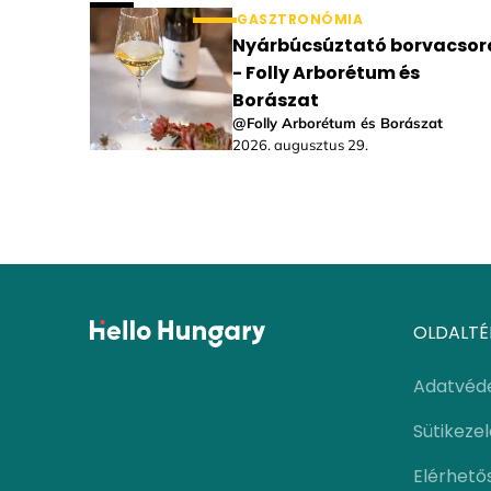
GASZTRONÓMIA
Nyárbúcsúztató borvacsor
- Folly Arborétum és
Borászat
@Folly Arborétum és Borászat
2026. augusztus 29.
OLDALTÉ
Adatvéd
Sütikeze
Elérhető