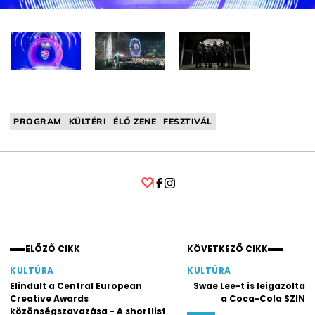
PROGRAM
KÜLTÉRI
ÉLŐ ZENE
FESZTIVÁL
Facebook
Instagram
ELŐZŐ CIKK
KÖVETKEZŐ CIKK
KULTÚRA
KULTÚRA
Elindult a Central European
Swae Lee-t is leigazolta
Creative Awards
a Coca-Cola SZIN
közönségszavazása - A shortlist