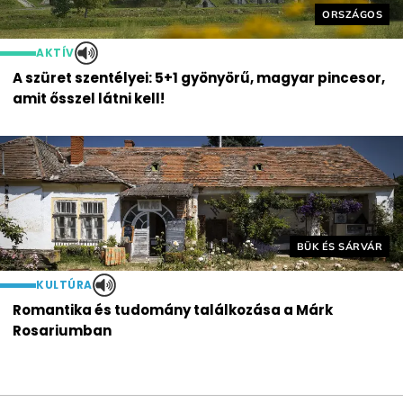
Helyszín cím
ORSZÁGOS
AKTÍV
A szüret szentélyei: 5+1 gyönyörű, magyar pincesor,
amit ősszel látni kell!
Helyszín címkék:
BÜK ÉS SÁRVÁR
KULTÚRA
Romantika és tudomány találkozása a Márk
Rosariumban