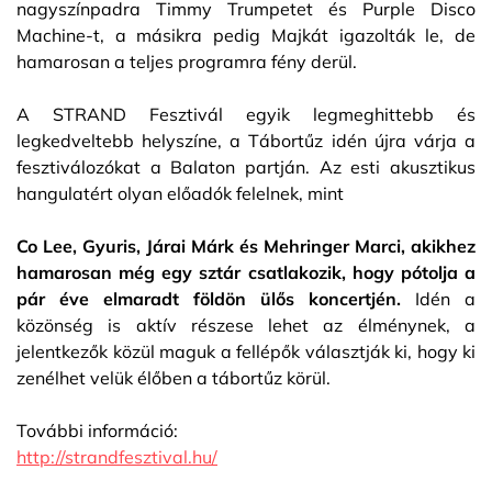
nagyszínpadra Timmy Trumpetet és Purple Disco
Machine-t, a másikra pedig Majkát igazolták le, de
hamarosan a teljes programra fény derül.
A STRAND Fesztivál egyik legmeghittebb és
legkedveltebb helyszíne, a Tábortűz idén újra várja a
fesztiválozókat a Balaton partján. Az esti akusztikus
hangulatért olyan előadók felelnek, mint
Co Lee, Gyuris, Járai Márk és Mehringer Marci, akikhez
hamarosan még egy sztár csatlakozik, hogy pótolja a
pár éve elmaradt földön ülős koncertjén.
Idén a
közönség is aktív részese lehet az élménynek, a
jelentkezők közül maguk a fellépők választják ki, hogy ki
zenélhet velük élőben a tábortűz körül.
További információ:
http://strandfesztival.hu/