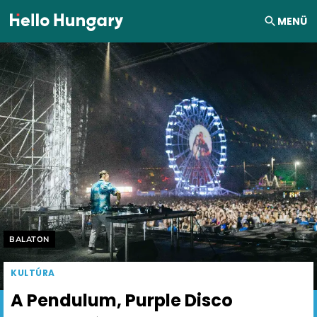
Ugrás a tartalomhoz
MENÜ
Helyszín címkék:
BALATON
KULTÚRA
A Pendulum, Purple Disco