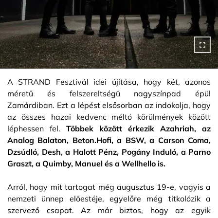
A STRAND Fesztivál idei újítása, hogy két, azonos
méretű és felszereltségű nagyszínpad épül
Zamárdiban. Ezt a lépést elsősorban az indokolja, hogy
az összes hazai kedvenc méltó körülmények között
léphessen fel.
Többek között érkezik Azahriah, az
Analog Balaton, Beton.Hofi, a BSW, a Carson Coma,
Dzsúdló, Desh, a Halott Pénz, Pogány Induló, a Parno
Graszt, a Quimby, Manuel és a Wellhello is.
Arról, hogy mit tartogat még augusztus 19-e, vagyis a
nemzeti ünnep előestéje, egyelőre még titkolózik a
szervező csapat. Az már biztos, hogy az egyik