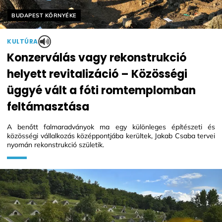
Helyszín címkék:
BUDAPEST KÖRNYÉKE
KULTÚRA
Konzerválás vagy rekonstrukció
helyett revitalizáció – Közösségi
üggyé vált a fóti romtemplomban
feltámasztása
A benőtt falmaradványok ma egy különleges építészeti és
közösségi vállalkozás középpontjába kerültek, Jakab Csaba tervei
nyomán rekonstrukció születik.