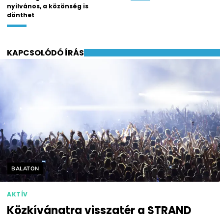
nyilvános, a közönség is
dönthet
KAPCSOLÓDÓ ÍRÁS
Helyszín címkék:
BALATON
AKTÍV
Közkívánatra visszatér a STRAND