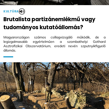
KULTÚRA
Brutalista partizánemlékmű vagy
tudományos kutatóállomás?
Magyarországon számos csillagvizsgáló működik, de a
legizgalmasabb egyértelműen a szombathelyi Gothard
Asztrofizikai Obszervatórium, eredeti nevén szputnyikfigyelő
állomás.