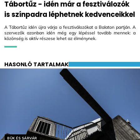
Tábortűz - idén már a fesztiválozók
is színpadra léphetnek kedvenceikkel
A Tábortűz idén újra várja a fesztiválozókat a Balaton partján. A
szervezők azonban idén még egy lépéssel tovább mennek: a
közönség is aktív részese lehet az élménynek.
HASONLÓ TARTALMAK
Helyszín címkék:
BÜK ÉS SÁRVÁR