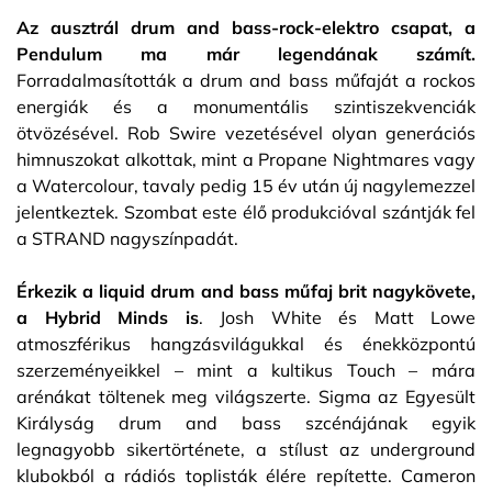
Az ausztrál drum and bass-rock-elektro csapat, a
Pendulum ma már legendának számít.
Forradalmasították a drum and bass műfaját a rockos
energiák és a monumentális szintiszekvenciák
ötvözésével. Rob Swire vezetésével olyan generációs
himnuszokat alkottak, mint a Propane Nightmares vagy
a Watercolour, tavaly pedig 15 év után új nagylemezzel
jelentkeztek. Szombat este élő produkcióval szántják fel
a STRAND nagyszínpadát.
Érkezik a liquid drum and bass műfaj brit nagykövete,
a Hybrid Minds is
. Josh White és Matt Lowe
atmoszférikus hangzásvilágukkal és énekközpontú
szerzeményeikkel – mint a kultikus Touch – mára
arénákat töltenek meg világszerte. Sigma az Egyesült
Királyság drum and bass szcénájának egyik
legnagyobb sikertörténete, a stílust az underground
klubokból a rádiós toplisták élére repítette. Cameron