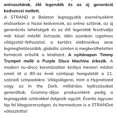
arénasztárok, élő legendák és az új generáció
kedvencei mellett.
A STRAND a Balaton legnagyobb eseményeként
elsősorban a hazai kedvencek, az aréna sztárok, az új
generációs tehetségek és az élő legendák fesztiválja
már közel másfél évtizede. Idén azonban izgalmas
világsztár-felhozatal, a kortárs elektronikus zene
legmeghatározóbb, globális szinten is megkerülhetetlen
formációi erősítik a kínálatot.
A nyitónapon Timmy
Trumpet mellé a Purple Disco Machine érkezik.
A
modern nu-disco koronázatlan királya mesteri módon
emeli át a 80-as évek szintipop hangulatát a 21.
századi színpadokra. Világslágerei, mint a Hypnotized
vagy az In the Dark, milliárdos lejátszásokat
generáltak, Grammy-díjas producerként pedig a
legnagyobb sztárokkal dolgozik együtt. Évente egyszer
lép fel Magyarországon, és harmadszor is a STRANDot
választotta!