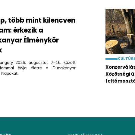
ap, több mint kilencven
am: érkezik a
anyar Élménykör
k
KULTÚR
ungary 2026. augusztus 7–16. között
Konzerválás 
alommal hívja életre a Dunakanyar
 Napokat.
Közösségi ü
feltámaszt