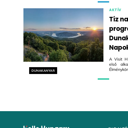
AKTÍV
Tíz n
progr
Dunak
Napo
A Visit H
első alk
Élménykör
Helyszín címkék:
DUNAKANYAR