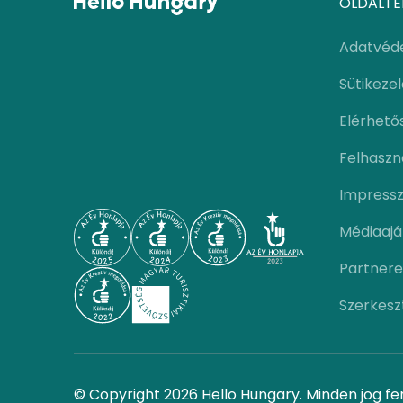
OLDALTÉ
Adatvéd
Sütikeze
Elérhető
Felhaszná
Impress
Médiaajá
Partnere
Szerkesz
© Copyright 2026 Hello Hungary. Minden jog fe