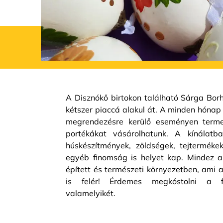
A Disznókő birtokon található Sárga Bor
kétszer piaccá alakul át. A minden hóna
megrendezésre kerülő eseményen termel
portékákat vásárolhatunk. A kínálatba
húskészítmények, zöldségek, tejterméke
egyéb finomság is helyet kap. Mindez a
épített és természeti környezetben, ami 
is felér! Érdemes megkóstolni a f
valamelyikét.