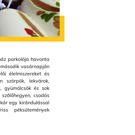
ház parkolója havonta
p második vasárnapján
ői élelmiszereket és
n szörpök, lekvárok,
k, gyümölcsök és sok
 szőlőhegyen, csodás
akár egy kirándulással
riss péksütemények