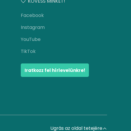
KÖVESS MINKET!
Facebook
Instagram
YouTube
TikTok
Iratkozz fel hírlevelünkre!
Ugrás az oldal tetejére