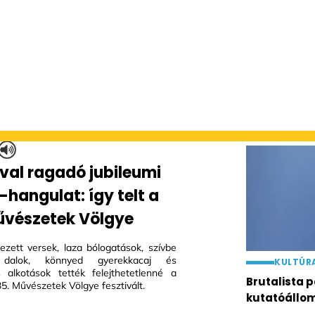
al ragadó jubileumi
-hangulat: így telt a
űvészetek Völgye
zett versek, laza bólogatások, szívbe
 dalok, könnyed gyerekkacaj és
KULTÚR
 alkotások tették felejthetetlenné a
Brutalista
35. Művészetek Völgye fesztivált.
kutatóállo