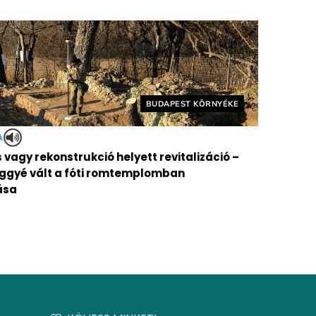
Helyszín címkék:
BUDAPEST KÖRNYÉKE
A
vagy rekonstrukció helyett revitalizáció –
ggyé vált a fóti romtemplomban
ása