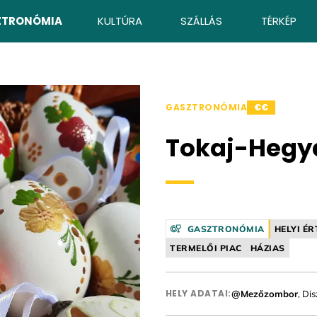
ZTRONÓMIA
KULTÚRA
SZÁLLÁS
TÉRKÉP
GASZTRONÓMIA
€€
Tokaj-Hegya
GASZTRONÓMIA
HELYI ÉR
TERMELŐI PIAC
HÁZIAS
HELY ADATAI:
@Mezőzombor
, Di