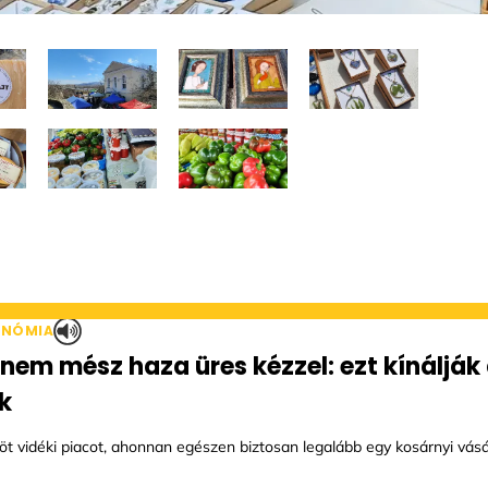
ONÓMIA
 nem mész haza üres kézzel: ezt kínálják 
k
t vidéki piacot, ahonnan egészen biztosan legalább egy kosárnyi vásár