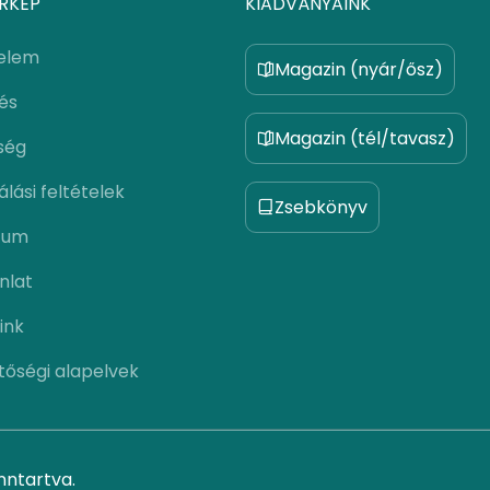
RKÉP
KIADVÁNYAINK
elem
Magazin (nyár/ősz)
lés
Magazin (tél/tavasz)
ség
lási feltételek
Zsebkönyv
zum
nlat
ink
tőségi alapelvek
nntartva.