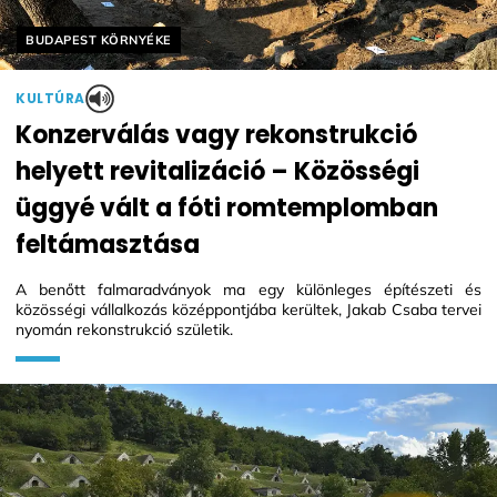
Helyszín címkék:
BUDAPEST KÖRNYÉKE
KULTÚRA
Konzerválás vagy rekonstrukció
helyett revitalizáció – Közösségi
üggyé vált a fóti romtemplomban
feltámasztása
A benőtt falmaradványok ma egy különleges építészeti és
közösségi vállalkozás középpontjába kerültek, Jakab Csaba tervei
nyomán rekonstrukció születik.