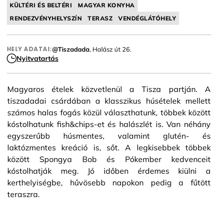
KÜLTÉRI ÉS BELTÉRI
MAGYAR KONYHA
RENDEZVÉNYHELYSZÍN
TERASZ
VENDÉGLÁTÓHELY
HELY ADATAI:
@Tiszadada
, Halász út 26.
Nyitvatartás
Magyaros ételek közvetlenül a Tisza partján. A
tiszadadai csárdában a klasszikus húsételek mellett
számos halas fogás közül választhatunk, többek között
kóstolhatunk fish&chips-et és halászlét is. Van néhány
egyszerűbb húsmentes, valamint glutén- és
laktózmentes kreáció is, sőt. A legkisebbek többek
között Spongya Bob és Pókember kedvenceit
kóstolhatják meg. Jó időben érdemes kiülni a
kerthelyiségbe, hűvösebb napokon pedig a fűtött
teraszra.