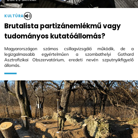
KULTÚRA
Brutalista partizánemlékmű vagy
tudományos kutatóállomás?
Magyarországon számos csillagvizsgáló működik, de a
legizgalmasabb egyértelműen a szombathelyi Gothard
Asztrofizikai Obszervatórium, eredeti nevén szputnyikfigyelő
állomás.