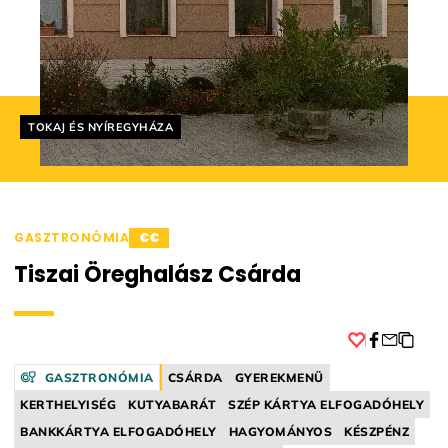
Helyszín címkék:
TOKAJ ÉS NYÍREGYHÁZA
GASZTRONÓMIA
€€
Tiszai Öreghalász Csárda
Facebook
GASZTRONÓMIA
CSÁRDA
GYEREKMENÜ
KERTHELYISÉG
KUTYABARÁT
SZÉP KÁRTYA ELFOGADÓHELY
BANKKÁRTYA ELFOGADÓHELY
HAGYOMÁNYOS
KÉSZPÉNZ