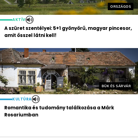
Helyszín cím
ORSZÁGOS
AKTÍV
A szüret szentélyei: 5+1 gyönyörű, magyar pincesor,
amit ősszel látni kell!
Helyszín címkék:
BÜK ÉS SÁRVÁR
KULTÚRA
Romantika és tudomány találkozása a Márk
Rosariumban